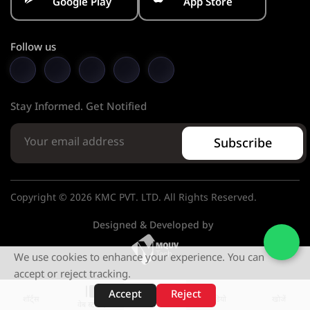
Google Play
App Store
Follow us
Stay Informed. Get Notified
Subscribe
Copyright © 2026 KMC PVT. LTD. All Rights Reserved.
Designed & Developed by
We use cookies to enhance your experience. You can
accept or reject tracking.
Accept
Reject
शॉर्ट्स
होम
वीडियो
खोजें
वेब स्टोरीज़