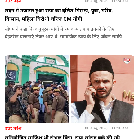
उत्तर प्रदेश
06 Aug, 2026
11:24 AM
सदन में उजागर हुआ सपा का दलित-पिछड़ा, युवा, गरीब,
किसान, महिला विरोधी चरित्रः CM योगी
सीएम ने कहा कि अनुपूरक मांगों में हम अन्य तमाम तबकों के लिए
बेहतरीन योजनाएं लेकर आए थे. सामाजिक न्याय के लिए जीवन समर्पित
करने वाले महापुरुष बाबा साहेब भीमराव आंबेडकर, महर्षि वाल्मीकि, संत
शिरोमणि रविदास, संत ज्योतिबा फुले, शाहूजी महाराज, लोकमाता
अहिल्या बाई होल्कर आदि की मूर्तियों पर छाजन, पार्क, बाउंड्रीवाल के
लिए हमने 407 करोड़ रुपये का प्रावधान किया है. यह बजट पास न हो,
इसके लिए समाजवादी पार्टी ने सदन की कार्यवाही को बाधित किया और
लगातार व्यवधान पैदा करने का प्रयास किया.
उत्तर प्रदेश
06 Aug, 2026
11:16 AM
सुनियोजित साजिश थी संभल हिंसा, सपा सांसद बर्क की रही