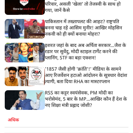
परिवार, असली ‘खेला’ तो तेजस्वी के साथ हो
गया, जानें कैसे
पाकिस्तान में तख्तापलट की आहट? राष्ट्रपति
बनना चाह रहे आसिम मुनीर! आखिर मोहसिन
नकवी को ही क्यों बनाया मोहरा?
इशरत जहां के बाद अब अर्पिता सरकार...जैश के
रडार पर सुवेंदु, मोदी स्टाइल टार्गेट करने की
प्लानिंग, STF का बड़ा एक्शन!
'1857 जैसी होगी 'क्रांति'!' मीडिया के सामने
आए रिजर्वेशन हटाओ आंदोलन के सूत्रधार वेदांश
त्यागी, बता दिया RHA का मास्टरप्लान
RSS का कट्टर स्वयंसेवक, PM मोदी का
भरोसेमंद, 5 बार के MP...आखिर कौन हैं देश के
नए शिक्षा मंत्री प्रह्लाद जोशी?
अधिक