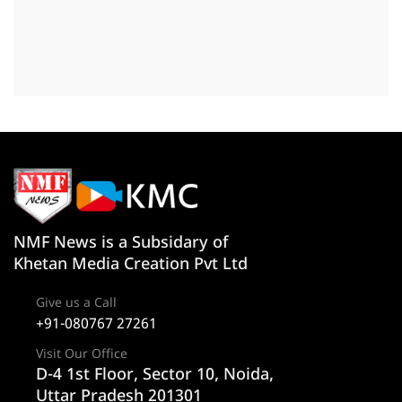
NMF News is a Subsidary of
Khetan Media Creation Pvt Ltd
Give us a Call
+91-080767 27261
Visit Our Office
D-4 1st Floor, Sector 10, Noida,
Uttar Pradesh 201301