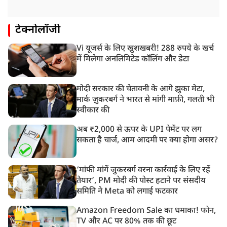
टेक्नोलॉजी
Vi यूजर्स के लिए खुशखबरी! 288 रुपये के खर्च
में मिलेगा अनलिमिटेड कॉलिंग और डेटा
मोदी सरकार की चेतावनी के आगे झुका मेटा,
मार्क ज़ुकरबर्ग ने भारत से मांगी माफ़ी, गलती भी
स्वीकार की
अब ₹2,000 से ऊपर के UPI पेमेंट पर लग
सकता है चार्ज, आम आदमी पर क्या होगा असर?
‘मांफी मांगें जुकरबर्ग वरना कार्रवाई के लिए रहें
तैयार’, PM मोदी की पोस्ट हटाने पर संसदीय
समिति ने Meta को लगाई फटकार
Amazon Freedom Sale का धमाका! फोन,
TV और AC पर 80% तक की छूट