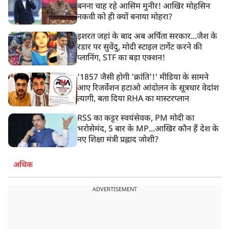
बनना चाह रहे आसिम मुनीर! आखिर मोहसिन
नकवी को ही क्यों बनाया मोहरा?
इशरत जहां के बाद अब अर्पिता सरकार...जैश के
रडार पर सुवेंदु, मोदी स्टाइल टार्गेट करने की
प्लानिंग, STF का बड़ा एक्शन!
'1857 जैसी होगी 'क्रांति'!' मीडिया के सामने
आए रिजर्वेशन हटाओ आंदोलन के सूत्रधार वेदांश
त्यागी, बता दिया RHA का मास्टरप्लान
RSS का कट्टर स्वयंसेवक, PM मोदी का
भरोसेमंद, 5 बार के MP...आखिर कौन हैं देश के
नए शिक्षा मंत्री प्रह्लाद जोशी?
अधिक
ADVERTISEMENT