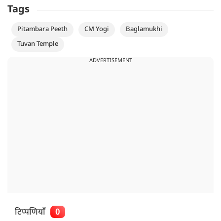
Tags
Pitambara Peeth
CM Yogi
Baglamukhi
Tuvan Temple
ADVERTISEMENT
टिप्पणियाँ
0