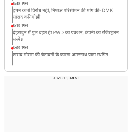
6:48 PM
हमने कभी विरोध नहीं, निष्पक्ष परिसीमन की मांग की- DMK
सांसद कनिमोझी
6:19 PM
देहरादुन में पुल बहते ही PWD का एक्शन, कंपनी का रजिस्ट्रेशन
सस्पेंड
3:09 PM
खराब मौसम की चेतावनी के कारण अमरनाथ यात्रा स्थगित
2:51 PM
JPSC-JSSC को लेकर बेनतीजा रही सरकार और छात्रों के बीच
ADVERTISEMENT
दूसरे दौर की बातचीत, आंदोलन तेज
1:55 PM
प्रयागराज पहुंचे राहुल गांधी, ‘छात्रों की गूंज’ कार्यक्रम में होंगे
शामिल
12:47 PM
मेरठ में CM योगी आदित्यनाथ ने कांवड़ यात्रियों का किया स्वागत