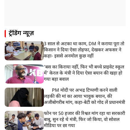
11:04 AM
असम बाढ़: 13 जिलों में 15 लाख से ज्यादा लोग प्रभावित, मृतकों
की संख्या 98 तक पहुंची
10:21 AM
ट्रेंडिंग न्यूज़
हिमाचल के चंबा में बड़ा सड़क हादसा, 7 यात्रियों की मौत; 11
घायल
3 साल से अटका था काम, DM ने कराया पूरा तो
9:23 AM
किसान ने दिया ऐसा तोहफा, देखकर अफसर ने
सलमान खान के घर के बाहर ड्यूटी पर तैनात पुलिसकर्मी की मौत,
कहा- इससे अनमोल कुछ नहीं
अचानक बिगड़ी थी तबीयत
'बस का किराया नहीं, फिर भी बच्चे प्राइवेट स्कूल
में' केरल के मंत्री ने दिया ऐसा बयान की खड़ा हो
गया बड़ा बवाल
PM मोदी पर अभद्र टिप्पणी करने वाली
लड़की की मां का आया भावुक बयान, की
अजीबोगरीब मांग, कहा-बेटी को गोद लें प्रधानमंत्री
फोन पर 50 हजार की रिश्वत मांग रहा था सरकारी
बाबू, सुन रहे थे मंत्री, फिर जो किया, वो सोशल
मीडिया पर छा गया