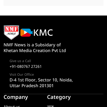
NMF News is a Subsidary of
Khetan Media Creation Pvt Ltd
Give us a Call
+91-080767 27261
Visit Our Office
D-4 1st Floor, Sector 10, Noida,
Uttar Pradesh 201301
Company
Category