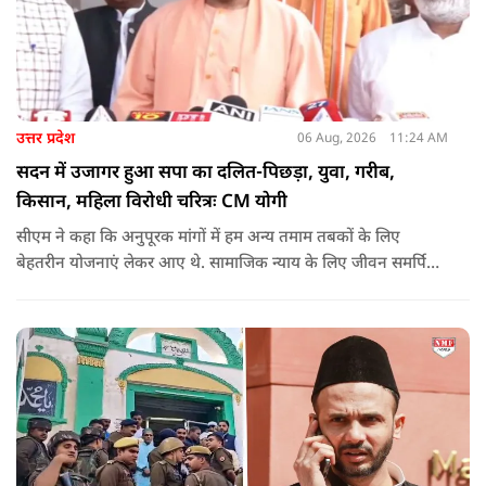
उत्तर प्रदेश
06 Aug, 2026
11:24 AM
सदन में उजागर हुआ सपा का दलित-पिछड़ा, युवा, गरीब,
किसान, महिला विरोधी चरित्रः CM योगी
सीएम ने कहा कि अनुपूरक मांगों में हम अन्य तमाम तबकों के लिए
बेहतरीन योजनाएं लेकर आए थे. सामाजिक न्याय के लिए जीवन समर्पित
करने वाले महापुरुष बाबा साहेब भीमराव आंबेडकर, महर्षि वाल्मीकि, संत
शिरोमणि रविदास, संत ज्योतिबा फुले, शाहूजी महाराज, लोकमाता
अहिल्या बाई होल्कर आदि की मूर्तियों पर छाजन, पार्क, बाउंड्रीवाल के
लिए हमने 407 करोड़ रुपये का प्रावधान किया है. यह बजट पास न हो,
इसके लिए समाजवादी पार्टी ने सदन की कार्यवाही को बाधित किया और
लगातार व्यवधान पैदा करने का प्रयास किया.