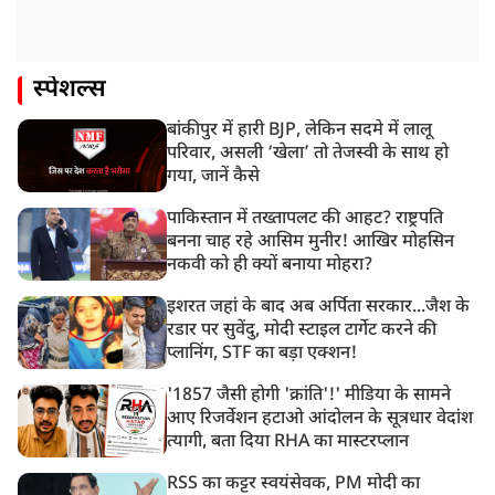
स्पेशल्स
बांकीपुर में हारी BJP, लेकिन सदमे में लालू
परिवार, असली ‘खेला’ तो तेजस्वी के साथ हो
गया, जानें कैसे
पाकिस्तान में तख्तापलट की आहट? राष्ट्रपति
बनना चाह रहे आसिम मुनीर! आखिर मोहसिन
नकवी को ही क्यों बनाया मोहरा?
इशरत जहां के बाद अब अर्पिता सरकार...जैश के
रडार पर सुवेंदु, मोदी स्टाइल टार्गेट करने की
प्लानिंग, STF का बड़ा एक्शन!
'1857 जैसी होगी 'क्रांति'!' मीडिया के सामने
आए रिजर्वेशन हटाओ आंदोलन के सूत्रधार वेदांश
त्यागी, बता दिया RHA का मास्टरप्लान
RSS का कट्टर स्वयंसेवक, PM मोदी का