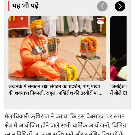
यह भी पढ़ें
राज्य
लखनऊ में सनातन रक्षा संगठन का प्रदर्शन, पप्पू यादव
'जनहित के हर म
की शवयात्रा निकाली, राहुल-अखिलेश की तस्वीरों पर
में बोले CM य
बरसीं चप्पलें
चर्चा की अपी
मेलाधिकारी ऋषिराज ने बताया कि इस वेबसाइट पर संगम
क्षेत्र में आयोजित होने वाले सभी धार्मिक आयोजनों, विभिन्न