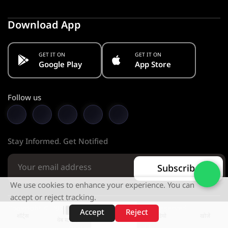
Download App
GET IT ON
GET IT ON
Google Play
App Store
Follow us
Stay Informed. Get Notified
Subscribe
We use cookies to enhance your experience. You can
accept or reject tracking.
Copyright © 2026 KMC PVT. LTD. All Rights Reserved.
Accept
Reject
शॉर्ट्स
होम
वीडियो
खोजें
वेब स्टोरीज़