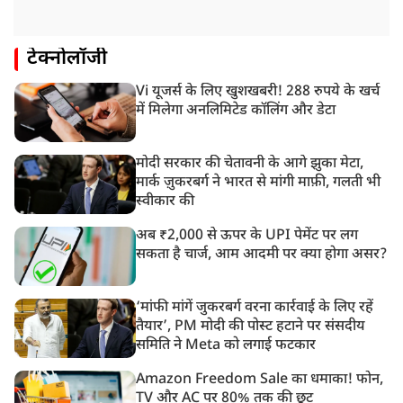
टेक्नोलॉजी
Vi यूजर्स के लिए खुशखबरी! 288 रुपये के खर्च
में मिलेगा अनलिमिटेड कॉलिंग और डेटा
मोदी सरकार की चेतावनी के आगे झुका मेटा,
मार्क ज़ुकरबर्ग ने भारत से मांगी माफ़ी, गलती भी
स्वीकार की
अब ₹2,000 से ऊपर के UPI पेमेंट पर लग
सकता है चार्ज, आम आदमी पर क्या होगा असर?
‘मांफी मांगें जुकरबर्ग वरना कार्रवाई के लिए रहें
तैयार’, PM मोदी की पोस्ट हटाने पर संसदीय
समिति ने Meta को लगाई फटकार
Amazon Freedom Sale का धमाका! फोन,
TV और AC पर 80% तक की छूट