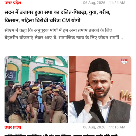
उत्तर प्रदेश
06 Aug, 2026
11:24 AM
सदन में उजागर हुआ सपा का दलित-पिछड़ा, युवा, गरीब,
किसान, महिला विरोधी चरित्रः CM योगी
सीएम ने कहा कि अनुपूरक मांगों में हम अन्य तमाम तबकों के लिए
बेहतरीन योजनाएं लेकर आए थे. सामाजिक न्याय के लिए जीवन समर्पित
करने वाले महापुरुष बाबा साहेब भीमराव आंबेडकर, महर्षि वाल्मीकि, संत
शिरोमणि रविदास, संत ज्योतिबा फुले, शाहूजी महाराज, लोकमाता
अहिल्या बाई होल्कर आदि की मूर्तियों पर छाजन, पार्क, बाउंड्रीवाल के
लिए हमने 407 करोड़ रुपये का प्रावधान किया है. यह बजट पास न हो,
इसके लिए समाजवादी पार्टी ने सदन की कार्यवाही को बाधित किया और
लगातार व्यवधान पैदा करने का प्रयास किया.
उत्तर प्रदेश
06 Aug, 2026
11:16 AM