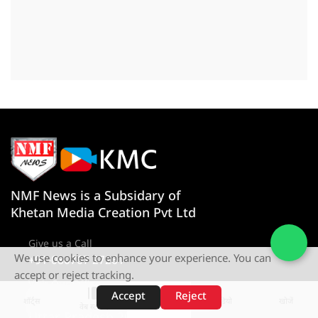
NMF News is a Subsidary of
Khetan Media Creation Pvt Ltd
Give us a Call
We use cookies to enhance your experience. You can
+91-080767 27261
accept or reject tracking.
Visit Our Office
Accept
Reject
D-4 1st Floor, Sector 10, Noida,
शॉर्ट्स
होम
वीडियो
खोजें
वेब स्टोरीज़