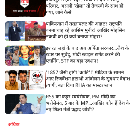
बांकीपुर में हारी BJP, लेकिन सदमे में लालू
परिवार, असली ‘खेला’ तो तेजस्वी के साथ हो
गया, जानें कैसे
पाकिस्तान में तख्तापलट की आहट? राष्ट्रपति
बनना चाह रहे आसिम मुनीर! आखिर मोहसिन
नकवी को ही क्यों बनाया मोहरा?
इशरत जहां के बाद अब अर्पिता सरकार...जैश के
रडार पर सुवेंदु, मोदी स्टाइल टार्गेट करने की
प्लानिंग, STF का बड़ा एक्शन!
'1857 जैसी होगी 'क्रांति'!' मीडिया के सामने
आए रिजर्वेशन हटाओ आंदोलन के सूत्रधार वेदांश
त्यागी, बता दिया RHA का मास्टरप्लान
RSS का कट्टर स्वयंसेवक, PM मोदी का
भरोसेमंद, 5 बार के MP...आखिर कौन हैं देश के
नए शिक्षा मंत्री प्रह्लाद जोशी?
अधिक