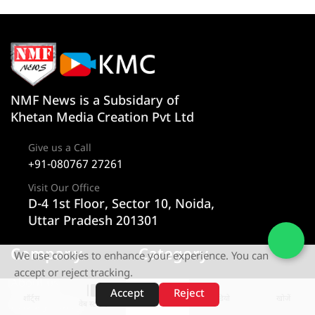
NMF News is a Subsidary of
Khetan Media Creation Pvt Ltd
Give us a Call
+91-080767 27261
Visit Our Office
D-4 1st Floor, Sector 10, Noida,
Uttar Pradesh 201301
Company
Category
We use cookies to enhance your experience. You can
accept or reject tracking.
About us
न्यूज
Accept
Reject
शॉर्ट्स
होम
वीडियो
खोजें
Privacy Policy
राज्य
वेब स्टोरीज़