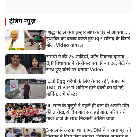
बाहर BJP का प्रदर्शन
11:21 AM
ट्रेंडिंग न्यूज़
गुजरात में आज से होती तिरंगा यात्रा की शुरुआत, शासन से
1200 से ज्यादा यात्राओं को मिली मंजूरी
‘शुद्ध पेट्रोल क्या तुम्हारे बाप के घर से आएगा…’,
10:39 AM
इथेनॉल का बचाव करते हुए BJP सांसद के बिगड़े
रांची में छात्रों का विधानसभा मार्च शुरू, BJP ने भी CM आवास
बोल, Video वायरल
घेरा
समधी ने की 25 शादियां, फ्रॉड निकला दामाद…
BJP विधायक ने रो-रोकर बयां किया दर्द, बेटी के
साथ हुए धोखे पर बनाया Video
'...तो Egg थेरेपी के लिए तैयार रहें', बंगाल में
TMC से BJP में शामिल होने वालों को दी गई
वॉर्निंग, लगे पोस्टर
90 साल के बुजुर्ग ने पहले ही बता दी अपनी मौत
की तारीख, 4 दिन बाद सच हुई बात, परिवार ने
गाजे-बाजे के साथ निकाली अंतिम यात्रा
3 साल से अटका था काम, DM ने कराया पूरा तो