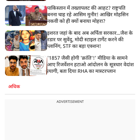
पाकिस्तान में तख्तापलट की आहट? राष्ट्रपति
बनना चाह रहे आसिम मुनीर! आखिर मोहसिन
नकवी को ही क्यों बनाया मोहरा?
इशरत जहां के बाद अब अर्पिता सरकार...जैश के
रडार पर सुवेंदु, मोदी स्टाइल टार्गेट करने की
प्लानिंग, STF का बड़ा एक्शन!
'1857 जैसी होगी 'क्रांति'!' मीडिया के सामने
आए रिजर्वेशन हटाओ आंदोलन के सूत्रधार वेदांश
त्यागी, बता दिया RHA का मास्टरप्लान
अधिक
ADVERTISEMENT