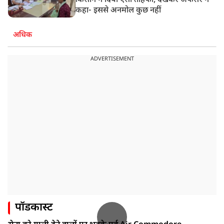
किसान ने दिया ऐसा तोहफा, देखकर अफसर ने
कहा- इससे अनमोल कुछ नहीं
अधिक
ADVERTISEMENT
पॉडकास्ट