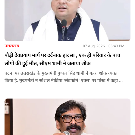
उत्तराखंड
07 Aug, 2026
05:43 PM
पौड़ी देवप्रयाग मार्ग पर दर्दनाक हादसा , एक ही परिवार के पांच
लोगों की हुई मौत, सीएम धामी ने जताया शोक
घटना पर उत्तराखंड के मुख्यमंत्री पुष्कर सिंह धामी ने गहरा शोक व्यक्त
किया है. मुख्यमंत्री ने सोशल मीडिया प्लेटफॉर्म ‘एक्स’ पर पोस्ट में कहा कि
पौड़ी-देवप्रयाग मार्ग पर हुई भीषण सड़क दुर्घटना का समाचार अत्यंत
पीड़ादायक है. उन्होंने जिला प्रशासन को घायलों के समुचित एवं त्वरित
उपचार तथा गंभीर रूप से घायलों को आवश्यकता पड़ने पर एयरलिफ्ट कर
उच्च चिकित्सा केंद्रों में रेफर करने के निर्देश दिए हैं.