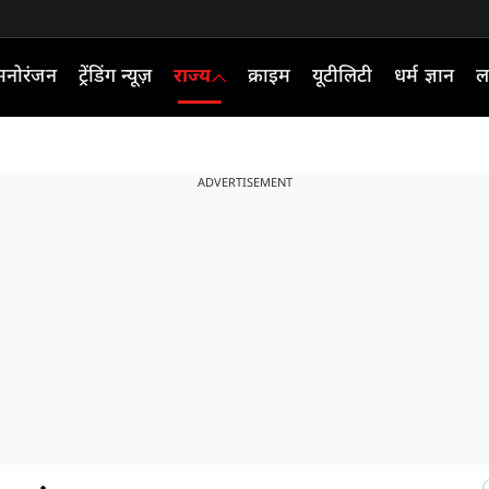
मनोरंजन
ट्रेंडिंग न्यूज़
राज्य
क्राइम
यूटीलिटी
धर्म ज्ञान
ल
ADVERTISEMENT