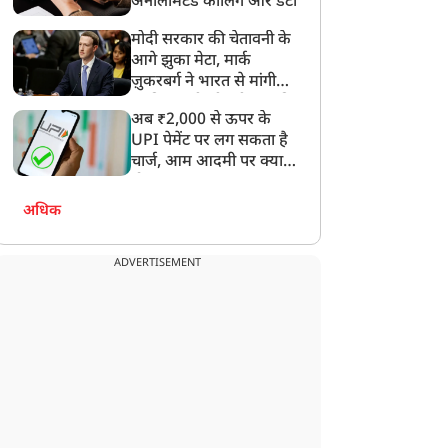
अनलिमिटेड कॉलिंग और डेटा
मोदी सरकार की चेतावनी के
आगे झुका मेटा, मार्क
ज़ुकरबर्ग ने भारत से मांगी
माफ़ी, गलती भी स्वीकार की
अब ₹2,000 से ऊपर के
UPI पेमेंट पर लग सकता है
चार्ज, आम आदमी पर क्या
होगा असर?
अधिक
ADVERTISEMENT