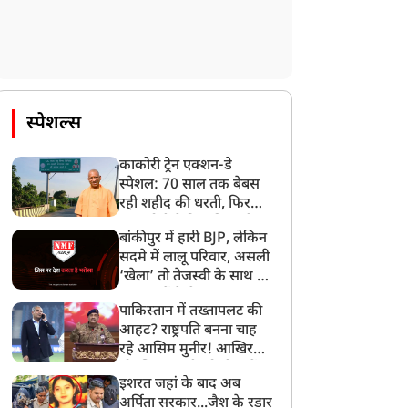
राज्य
राज्य
स्पेशल्स
काकोरी ट्रेन एक्शन-डे
स्पेशल: 70 साल तक बेबस
रही शहीद की धरती, फिर
CM योगी ने मिटा दिया तीन
बांकीपुर में हारी BJP, लेकिन
कृष्णवंशी नहीं, कंसवंशी हैं
‘छात्रों की हर मांग होगी पूरी’,
पीढ़ियों का दर्द
सदमे में लालू परिवार, असली
आप...', अखिलेश पर ओपी
छात्र आंदोलन पर विधानसभा
‘खेला’ तो तेजस्वी के साथ हो
राजभर का अब तक का सबसे
में हंगामा, हेमंत सोरेन का बड़ा
गया, जानें कैसे
ड़ा हमला, गाजीपुर और
ऐलान लेकिन रख दी ये शर्त
पाकिस्तान में तख्तापलट की
मेठी कांड पर मांगा जवाब
आहट? राष्ट्रपति बनना चाह
रहे आसिम मुनीर! आखिर
मोहसिन नकवी को ही क्यों
इशरत जहां के बाद अब
बनाया मोहरा?
अर्पिता सरकार...जैश के रडार