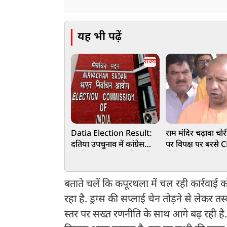
यह भी पढ़ें
राज्य
Datia Election Result:
राम मंदिर चढ़ावा चोर
दतिया उपचुनाव में कांग्रेस
पर विपक्ष पर बरसे 
उम्मीदवार घनश्याम सिंह की
बोले-SP-कांग्रेस फैला
जीत, भाजपा के आशुतोष
भ्रम
तिवारी को 6016 वोटों से
बताते चलें कि कपूरथला में चल रही कार्रवाई
हराया
रहा है. ड्रग्स की सप्लाई चेन तोड़ने से लेकर त
स्तर पर सख्त रणनीति के साथ आगे बढ़ रही है