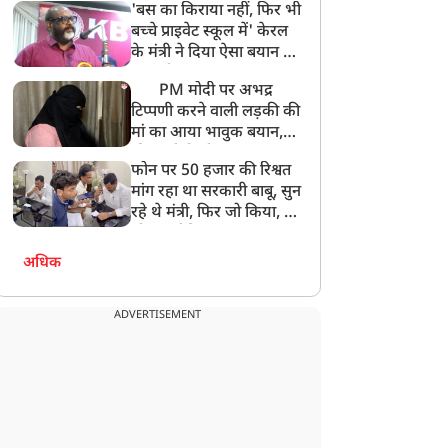
'बस का किराया नहीं, फिर भी
अनमोल कुछ नहीं
बच्चे प्राइवेट स्कूल में' केरल
के मंत्री ने दिया ऐसा बयान की
खड़ा हो गया बड़ा बवाल
PM मोदी पर अभद्र
टिप्पणी करने वाली लड़की की
मां का आया भावुक बयान,
की अजीबोगरीब मांग, कहा-
फोन पर 50 हजार की रिश्वत
बेटी को गोद लें प्रधानमंत्री
मांग रहा था सरकारी बाबू, सुन
रहे थे मंत्री, फिर जो किया, वो
सोशल मीडिया पर छा गया
अधिक
ADVERTISEMENT