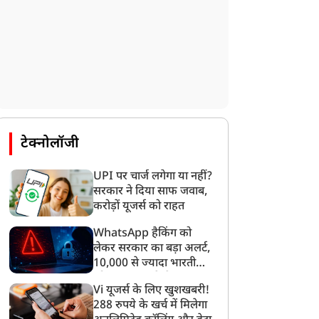
टेक्नोलॉजी
UPI पर चार्ज लगेगा या नहीं?
सरकार ने दिया साफ जवाब,
करोड़ों यूजर्स को राहत
WhatsApp हैकिंग को
लेकर सरकार का बड़ा अलर्ट,
10,000 से ज्यादा भारतीयों
को साइबर हमले से बचाया
Vi यूजर्स के लिए खुशखबरी!
गया
288 रुपये के खर्च में मिलेगा