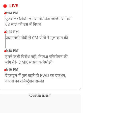
LIVE
8:04 PM
फुटबॉलर लियोनेल मेसी के पिता जॉर्ज मेसी का
68 साल की उम्र में निधन
7:25 PM
प्रधानमंत्री मोदी से CM योगी ने मुलाकात की
6:48 PM
हमने कभी विरोध नहीं, निष्पक्ष परिसीमन की
मांग की- DMK सांसद कनिमोझी
6:19 PM
देहरादुन में पुल बहते ही PWD का एक्शन,
कंपनी का रजिस्ट्रेशन सस्पेंड
3:09 PM
खराब मौसम की चेतावनी के कारण अमरनाथ
ADVERTISEMENT
यात्रा स्थगित
2:51 PM