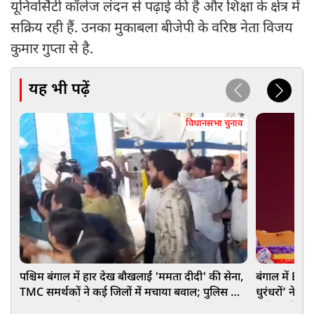
यूनिवर्सिटी कॉलेज लंदन से पढ़ाई की है और शिक्षा के क्षेत्र में
सक्रिय रही हैं. उनका मुकाबला बीजेपी के वरिष्ठ नेता विजय
कुमार गुप्ता से है.
यह भी पढ़ें
विधानसभा चुनाव
पश्चिम बंगाल में हार देख बौखलाईं 'ममता दीदी' की सेना,
बंगाल में BJ
TMC समर्थकों ने कई जिलों में मचाया बवाल; पुलिस को
धुरंधरों’ ने रच
करना पड़ा लाठीचार्ज
क्लीन स्वीप जै