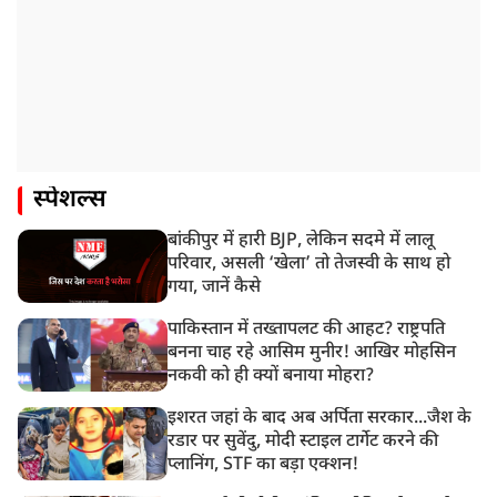
स्पेशल्स
बांकीपुर में हारी BJP, लेकिन सदमे में लालू
परिवार, असली ‘खेला’ तो तेजस्वी के साथ हो
गया, जानें कैसे
पाकिस्तान में तख्तापलट की आहट? राष्ट्रपति
बनना चाह रहे आसिम मुनीर! आखिर मोहसिन
नकवी को ही क्यों बनाया मोहरा?
इशरत जहां के बाद अब अर्पिता सरकार...जैश के
रडार पर सुवेंदु, मोदी स्टाइल टार्गेट करने की
प्लानिंग, STF का बड़ा एक्शन!