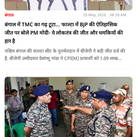
बंगाल
25 May, 2026
08:39 AM
बंगाल में TMC का गढ़ टूटा... फाल्टा में BJP की ऐतिहासिक
जीत पर बोले PM मोदी- ये लोकतंत्र की जीत और धमकियों की
हार है
पश्चिम बंगाल की फाल्टा सीट के पुनर्मतदान में बीजेपी ने बड़ी जीत दर्ज की
है. बीजेपी उम्मीदवार देबांग्शु पांडा ने CPI(M) प्रत्याशी को 1.09 लाख
वोटों से हराया, जबकि TMC चौथे स्थान पर रही. पीएम मोदी ने इसे
लोकतंत्र की जीत बताया है.