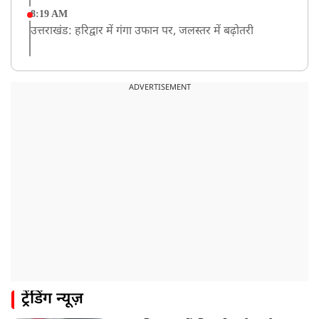
8:19 AM
उत्तराखंड: हरिद्वार में गंगा उफान पर, जलस्तर में बढ़ोतरी
8:18 AM
UP: लखनऊ में चलती कार में लगी आग, युवक की जिंदा जलकर
ADVERTISEMENT
मौत
ट्रेंडिंग न्यूज़