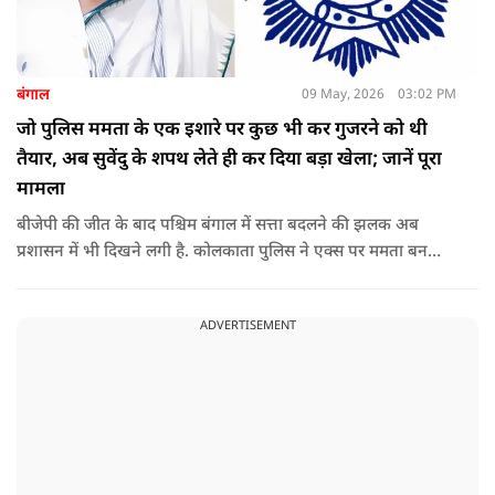
बंगाल
09 May, 2026
03:02 PM
जो पुलिस ममता के एक इशारे पर कुछ भी कर गुजरने को थी
तैयार, अब सुवेंदु के शपथ लेते ही कर दिया बड़ा खेला; जानें पूरा
मामला
बीजेपी की जीत के बाद पश्चिम बंगाल में सत्ता बदलने की झलक अब
प्रशासन में भी दिखने लगी है. कोलकाता पुलिस ने एक्स पर ममता बनर्जी
और अभिषेक बनर्जी को अनफॉलो कर नरेंद्र मोदी और अमित शाह को
फॉलो करना शुरू कर दिया है, जिसे बदलते राजनीतिक समीकरणों का बड़ा
ADVERTISEMENT
संकेत माना जा रहा है.