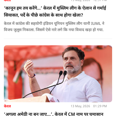
केरल
15 May, 2026
12:51 PM
‘कानून हम तय करेंगे…’ केरल में मुस्लिम लीग के ऐलान से गर्माई
सियासत, पर्दे के पीछे कांग्रेस के साथ होगा खेला?
केरल में कांग्रेस की सहयोगी इंडियन यूनियन मुस्लिम लीग यानी IUML ने
विजय जुलूस निकाला. जिसमें ऐसे नारे लगे कि नया विवाद खड़ा हो गया.
केरल
13 May, 2026
01:29 PM
‘अगला अमेठी ना बन जाए...’, केरल में CM नाम पर घमासान