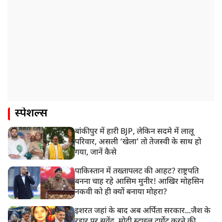
स्पेशल्स
बांकीपुर में हारी BJP, लेकिन सदमे में लालू
परिवार, असली ‘खेला’ तो तेजस्वी के साथ हो
गया, जानें कैसे
पाकिस्तान में तख्तापलट की आहट? राष्ट्रपति
बनना चाह रहे आसिम मुनीर! आखिर मोहसिन
नकवी को ही क्यों बनाया मोहरा?
इशरत जहां के बाद अब अर्पिता सरकार...जैश के
रडार पर सुवेंदु, मोदी स्टाइल टार्गेट करने की