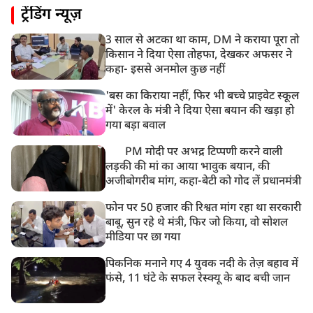
ट्रेंडिंग न्यूज़
भारत समेत 5 देशों पर 100% टैरिफ
3 साल से अटका था काम, DM ने कराया पूरा तो
8:19 AM
किसान ने दिया ऐसा तोहफा, देखकर अफसर ने
PM मोदी आज IIT दिल्ली के दीक्षांत समारोह में शामिल होंगे
कहा- इससे अनमोल कुछ नहीं
'बस का किराया नहीं, फिर भी बच्चे प्राइवेट स्कूल
में' केरल के मंत्री ने दिया ऐसा बयान की खड़ा हो
गया बड़ा बवाल
PM मोदी पर अभद्र टिप्पणी करने वाली
लड़की की मां का आया भावुक बयान, की
अजीबोगरीब मांग, कहा-बेटी को गोद लें प्रधानमंत्री
फोन पर 50 हजार की रिश्वत मांग रहा था सरकारी
बाबू, सुन रहे थे मंत्री, फिर जो किया, वो सोशल
मीडिया पर छा गया
पिकनिक मनाने गए 4 युवक नदी के तेज़ बहाव में
फंसे, 11 घंटे के सफल रेस्क्यू के बाद बची जान