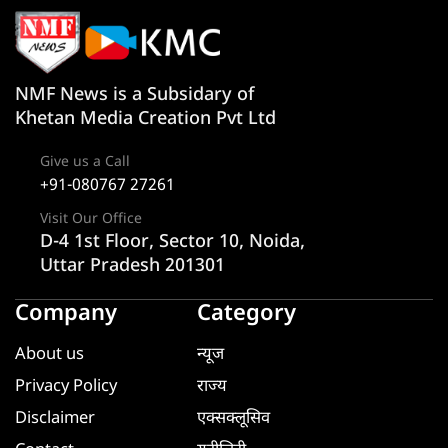
NMF News is a Subsidary of
Khetan Media Creation Pvt Ltd
Give us a Call
+91-080767 27261
Visit Our Office
D-4 1st Floor, Sector 10, Noida,
Uttar Pradesh 201301
Company
Category
About us
न्यूज
Privacy Policy
राज्य
Disclaimer
एक्सक्लूसिव