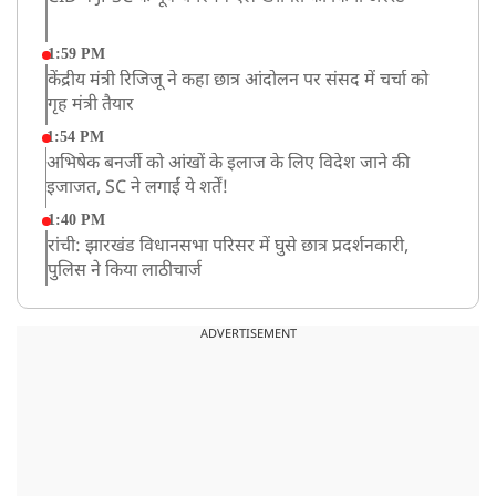
1:59 PM
केंद्रीय मंत्री रिजिजू ने कहा छात्र आंदोलन पर संसद में चर्चा को
गृह मंत्री तैयार
1:54 PM
अभिषेक बनर्जी को आंखों के इलाज के लिए विदेश जाने की
इजाजत, SC ने लगाईं ये शर्तें!
1:40 PM
रांची: झारखंड विधानसभा परिसर में घुसे छात्र प्रदर्शनकारी,
पुलिस ने किया लाठीचार्ज
1:33 PM
संसद में फिर हंगामा, कार्यवाही स्थगित, नहीं चल सका प्रश्नकाल
ADVERTISEMENT
12:43 PM
रांची प्रदर्शन: विधानसभा के बेहद करीब पहुंचे छात्र, वाटर कैनन
का हुआ इस्तेमाल
12:18 PM