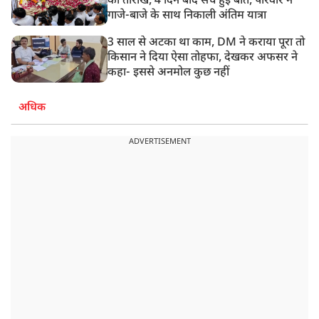
की तारीख, 4 दिन बाद सच हुई बात, परिवार ने
गाजे-बाजे के साथ निकाली अंतिम यात्रा
3 साल से अटका था काम, DM ने कराया पूरा तो
किसान ने दिया ऐसा तोहफा, देखकर अफसर ने
कहा- इससे अनमोल कुछ नहीं
अधिक
ADVERTISEMENT