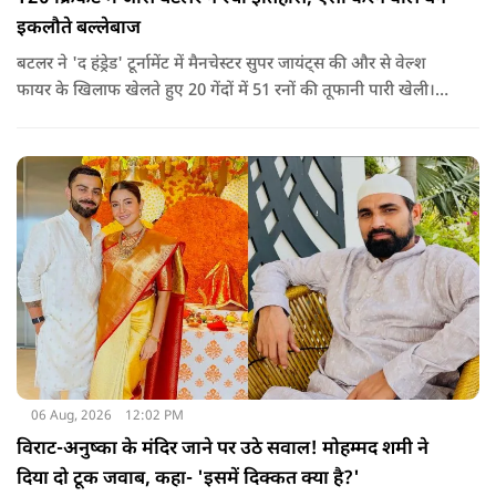
इकलौते बल्लेबाज
बटलर ने 'द हंड्रेड' टूर्नामेंट में मैनचेस्टर सुपर जायंट्स की और से वेल्श
फायर के खिलाफ खेलते हुए 20 गेंदों में 51 रनों की तूफानी पारी खेली।
अपनी इस पारी के दम पर बटलर ने कीरोन पोलार्ड को पीछे छोड़ते हुए
टी20 क्रिकेट में सबसे अधिक रन बनाने का रिकॉर्ड अपने नाम कर लिया है.
06 Aug, 2026
12:02 PM
विराट-अनुष्का के मंदिर जाने पर उठे सवाल! मोहम्मद शमी ने
दिया दो टूक जवाब, कहा- 'इसमें दिक्कत क्या है?'