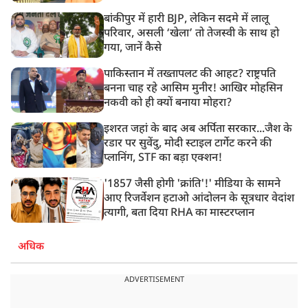
बांकीपुर में हारी BJP, लेकिन सदमे में लालू
परिवार, असली ‘खेला’ तो तेजस्वी के साथ हो
गया, जानें कैसे
पाकिस्तान में तख्तापलट की आहट? राष्ट्रपति
बनना चाह रहे आसिम मुनीर! आखिर मोहसिन
नकवी को ही क्यों बनाया मोहरा?
इशरत जहां के बाद अब अर्पिता सरकार...जैश के
रडार पर सुवेंदु, मोदी स्टाइल टार्गेट करने की
प्लानिंग, STF का बड़ा एक्शन!
'1857 जैसी होगी 'क्रांति'!' मीडिया के सामने
आए रिजर्वेशन हटाओ आंदोलन के सूत्रधार वेदांश
त्यागी, बता दिया RHA का मास्टरप्लान
अधिक
ADVERTISEMENT