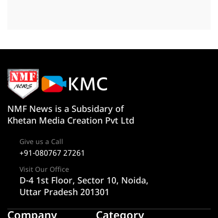
NMF News is a Subsidary of
Khetan Media Creation Pvt Ltd
Give us a Call
+91-080767 27261
Visit Our Office
D-4 1st Floor, Sector 10, Noida,
Uttar Pradesh 201301
Company
Category