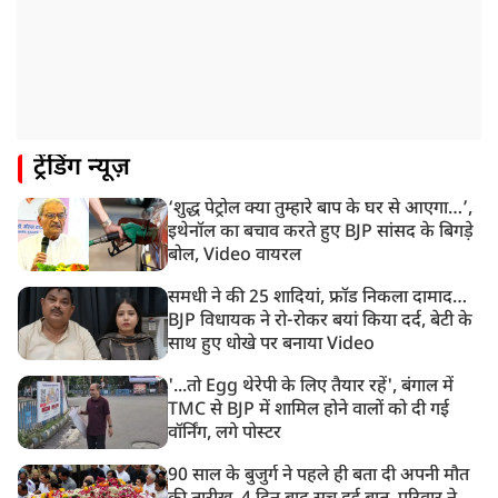
झारखंड विधानसभा के करीब पहुंचे छात्र प्रदर्शनकारी, तार वाले
बैरिकेड उखाड़े
11:24 AM
दिल्ली में AAP विधायक अजय दत्त के दक्षिणपुरी स्थित दफ़्तर के
बाहर BJP का प्रदर्शन
11:21 AM
ट्रेंडिंग न्यूज़
गुजरात में आज से होती तिरंगा यात्रा की शुरुआत, शासन से
1200 से ज्यादा यात्राओं को मिली मंजूरी
‘शुद्ध पेट्रोल क्या तुम्हारे बाप के घर से आएगा…’,
10:39 AM
इथेनॉल का बचाव करते हुए BJP सांसद के बिगड़े
रांची में छात्रों का विधानसभा मार्च शुरू, BJP ने भी CM आवास
बोल, Video वायरल
घेरा
समधी ने की 25 शादियां, फ्रॉड निकला दामाद…
BJP विधायक ने रो-रोकर बयां किया दर्द, बेटी के
साथ हुए धोखे पर बनाया Video
'...तो Egg थेरेपी के लिए तैयार रहें', बंगाल में
TMC से BJP में शामिल होने वालों को दी गई
वॉर्निंग, लगे पोस्टर
90 साल के बुजुर्ग ने पहले ही बता दी अपनी मौत