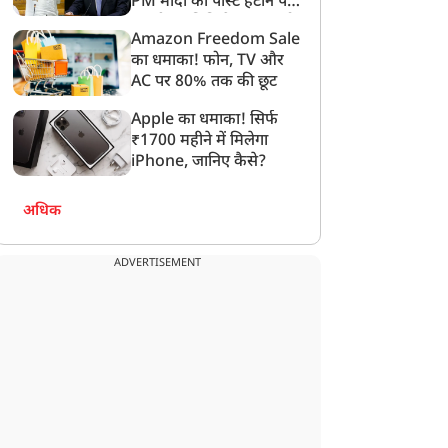
PM मोदी की पोस्ट हटाने पर
िली टेस्ट की कप्तानी
पसंदीदा टेस्ट जोड़ीदार
संसदीय समिति ने Meta को
Amazon Freedom Sale
लगाई फटकार
का धमाका! फोन, TV और
AC पर 80% तक की छूट
Apple का धमाका! सिर्फ
₹1700 महीने में मिलेगा
iPhone, जानिए कैसे?
अधिक
ADVERTISEMENT