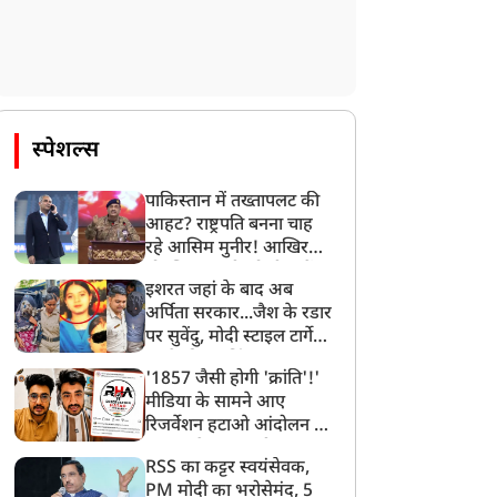
स्पेशल्स
पाकिस्तान में तख्तापलट की
आहट? राष्ट्रपति बनना चाह
रहे आसिम मुनीर! आखिर
मोहसिन नकवी को ही क्यों
इशरत जहां के बाद अब
बनाया मोहरा?
अर्पिता सरकार...जैश के रडार
पर सुवेंदु, मोदी स्टाइल टार्गेट
करने की प्लानिंग, STF का
'1857 जैसी होगी 'क्रांति'!'
बड़ा एक्शन!
मीडिया के सामने आए
रिजर्वेशन हटाओ आंदोलन के
सूत्रधार वेदांश त्यागी, बता
RSS का कट्टर स्वयंसेवक,
दिया RHA का मास्टरप्लान
PM मोदी का भरोसेमंद, 5