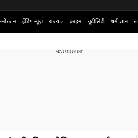
मनोरंजन
ट्रेंडिंग न्यूज़
राज्य
क्राइम
यूटीलिटी
धर्म ज्ञान
ल
ADVERTISEMENT