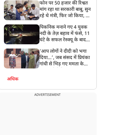
फोन पर 50 हजार की रिश्वत
बेटी को गोद लें प्रधानमंत्री
मांग रहा था सरकारी बाबू, सुन
रहे थे मंत्री, फिर जो किया, वो
सोशल मीडिया पर छा गया
पिकनिक मनाने गए 4 युवक
नदी के तेज़ बहाव में फंसे, 11
घंटे के सफल रेस्क्यू के बाद
बची जान
‘आप लोगों ने दीदी को भगा
दिया…’, जब संसद में प्रियंका
गांधी से भिड़ गए ममता के
सांसद, देखें दिलचस्प Video
अधिक
ADVERTISEMENT