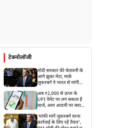
टेक्नोलॉजी
मोदी सरकार की चेतावनी के
खेल
खेल
आगे झुका मेटा, मार्क
ज़ुकरबर्ग ने भारत से मांगी
माफ़ी, गलती भी स्वीकार की
अब ₹2,000 से ऊपर के
UPI पेमेंट पर लग सकता है
चार्ज, आम आदमी पर क्या
होगा असर?
मैकुलम की जगह स्टीफन
अजिंक्य रहाणे ने अंतरराष्ट्रीय
‘मांफी मांगें जुकरबर्ग वरना
्लेमिंग बने इंग्लैंड टेस्ट टीम के
क्रिकेट को कहा अलविदा,
कार्रवाई के लिए रहें तैयार’,
ए हेड कोच, जो रूट को फिर
विराट कोहली ने बताया अपना