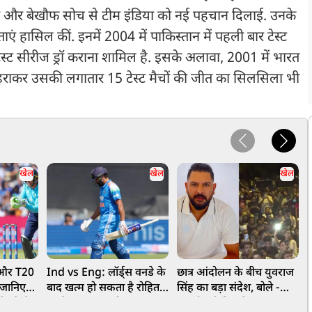
 और बेखौफ सोच से टीम इंडिया को नई पहचान दिलाई. उनके
ताएं हासिल कीं. इनमें 2004 में पाकिस्तान में पहली बार टेस्ट
ेस्ट सीरीज ड्रॉ कराना शामिल है. इसके अलावा, 2001 में भारत
1 से हराकर उसकी लगातार 15 टेस्ट मैचों की जीत का सिलसिला भी
खेल
खेल
खेल
 और T20
Ind vs Eng: लॉर्ड्स वनडे के
छात्र आंदोलन के बीच युवराज
, जानिए
बाद खत्म हो सकता है रोहित
सिंह का बड़ा संदेश, बोले -
फ
और कैसे
शर्मा का ODI करियर!
बातचीत से निकलेगा समाधान
न