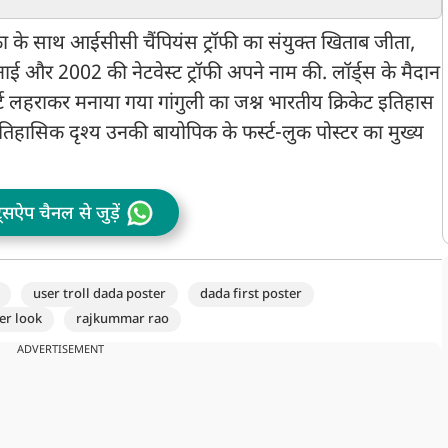
एंट्री
चयनकर्ताओं ने लिया बड़ा
म
फैसला: रिपोर्ट
लंका के साथ आईसीसी चैंपियंस ट्रॉफी का संयुक्त खिताब जीता,
ई और 2002 की नेटवेस्ट ट्रॉफी अपने नाम की. लॉर्ड्स के मैदान
शर्ट लहराकर मनाया गया गांगुली का जश्न भारतीय क्रिकेट इतिहास
ी ऐतिहासिक दृश्य उनकी बायोपिक के फर्स्ट-लुक पोस्टर का मुख्य
ट्सऐप चैनल से जुड़ें
user troll dada poster
dada first poster
er look
rajkummar rao
ADVERTISEMENT