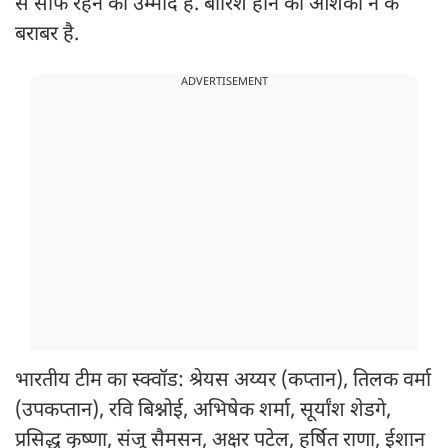
से साफ रहने की उम्मीद है. बारिश होने की आशंका न के
बराबर है.
ADVERTISEMENT
भारतीय टीम का स्क्वॉड: श्रेयस अय्यर (कप्तान), तिलक वर्मा
(उपकप्तान), रवि बिश्नोई, अभिषेक शर्मा, सूर्यांश शेडगे,
प्रसिद्ध कृष्णा, संजू सैमसन, अक्षर पटेल, हर्षित राणा, ईशान