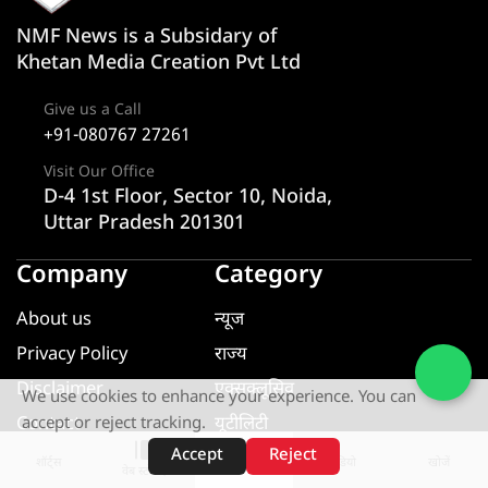
NMF News is a Subsidary of
Khetan Media Creation Pvt Ltd
Give us a Call
+91-080767 27261
Visit Our Office
D-4 1st Floor, Sector 10, Noida,
Uttar Pradesh 201301
Company
Category
About us
न्यूज
Privacy Policy
राज्य
Disclaimer
एक्सक्लूसिव
We use cookies to enhance your experience. You can
Contact
यूटीलिटी
accept or reject tracking.
Accept
Reject
खेल
शॉर्ट्स
होम
वीडियो
खोजें
वेब स्टोरीज़