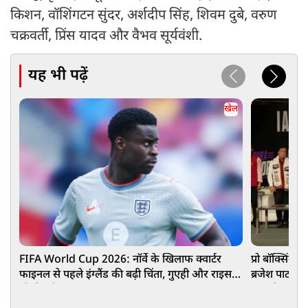
किशन, वॉशिंगटन सुंदर, अर्शदीप सिंह, शिवम दुबे, वरुण
चक्रवर्ती, प्रिंस यादव और वैभव सूर्यवंशी.
यह भी पढ़ें
खेल
FIFA World Cup 2026: नॉर्वे के खिलाफ क्वार्टर
प्रो बॉक्सिंग ल
फाइनल से पहले इंग्लैंड की बढ़ी चिंता, गुएही और राइस
ब्रजेश पाठक 
की फिटनेस पर नजर
सम्मानित