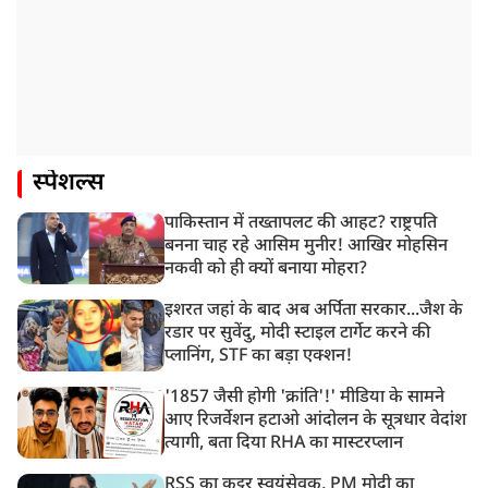
स्पेशल्स
पाकिस्तान में तख्तापलट की आहट? राष्ट्रपति
बनना चाह रहे आसिम मुनीर! आखिर मोहसिन
नकवी को ही क्यों बनाया मोहरा?
इशरत जहां के बाद अब अर्पिता सरकार...जैश के
रडार पर सुवेंदु, मोदी स्टाइल टार्गेट करने की
प्लानिंग, STF का बड़ा एक्शन!
'1857 जैसी होगी 'क्रांति'!' मीडिया के सामने
आए रिजर्वेशन हटाओ आंदोलन के सूत्रधार वेदांश
त्यागी, बता दिया RHA का मास्टरप्लान
RSS का कट्टर स्वयंसेवक, PM मोदी का