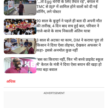
'...तो Egg थेरेपी के लिए तैयार रहें', बंगाल में
TMC से BJP में शामिल होने वालों को दी गई
वॉर्निंग, लगे पोस्टर
90 साल के बुजुर्ग ने पहले ही बता दी अपनी मौत
की तारीख, 4 दिन बाद सच हुई बात, परिवार ने
गाजे-बाजे के साथ निकाली अंतिम यात्रा
3 साल से अटका था काम, DM ने कराया पूरा तो
किसान ने दिया ऐसा तोहफा, देखकर अफसर ने
कहा- इससे अनमोल कुछ नहीं
'बस का किराया नहीं, फिर भी बच्चे प्राइवेट स्कूल
में' केरल के मंत्री ने दिया ऐसा बयान की खड़ा हो
गया बड़ा बवाल
अधिक
ADVERTISEMENT