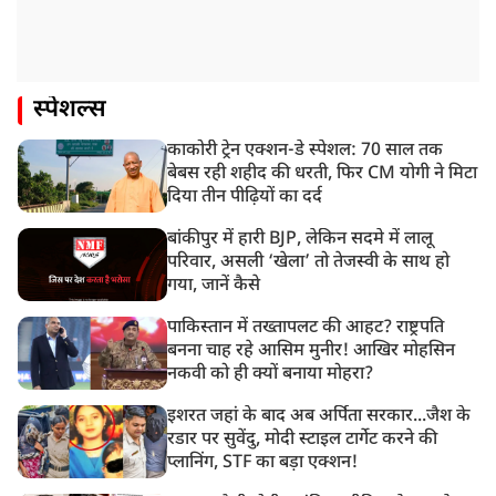
स्पेशल्स
काकोरी ट्रेन एक्शन-डे स्पेशल: 70 साल तक
बेबस रही शहीद की धरती, फिर CM योगी ने मिटा
दिया तीन पीढ़ियों का दर्द
बांकीपुर में हारी BJP, लेकिन सदमे में लालू
परिवार, असली ‘खेला’ तो तेजस्वी के साथ हो
गया, जानें कैसे
पाकिस्तान में तख्तापलट की आहट? राष्ट्रपति
बनना चाह रहे आसिम मुनीर! आखिर मोहसिन
नकवी को ही क्यों बनाया मोहरा?
इशरत जहां के बाद अब अर्पिता सरकार...जैश के
रडार पर सुवेंदु, मोदी स्टाइल टार्गेट करने की
प्लानिंग, STF का बड़ा एक्शन!