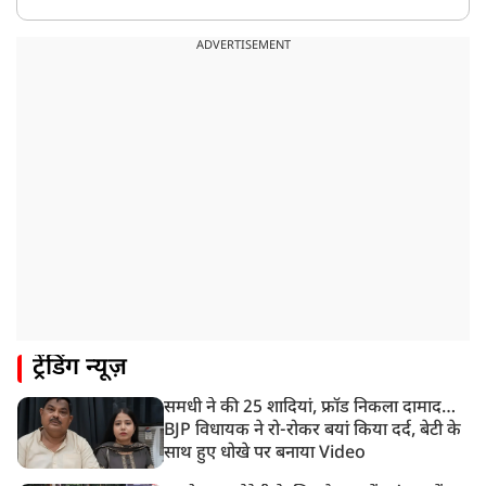
8:05 AM
कांवड़ सिर्फ आस्था नहीं, सामाजिक एकता और सेवा का महापर्व,
ADVERTISEMENT
इसे सामाजिक उत्सव बनाएं: योगी
8:05 AM
रांची: 10 अगस्त को विधानसभा घेराव की तैयारी, प्रदर्शनस्थल पर
जुटने लगे छात्र
ट्रेंडिंग न्यूज़
समधी ने की 25 शादियां, फ्रॉड निकला दामाद…
BJP विधायक ने रो-रोकर बयां किया दर्द, बेटी के
साथ हुए धोखे पर बनाया Video