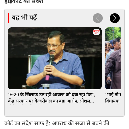
हाईकोर्ट का संदेश
यह भी पढ़ें
न्यूज
‘E-20 के खिलाफ उठ रही आवाज को दबा रहा मेटा’,
‘भाई तो बहुत
केंद्र सरकार पर केजरीवाल का बड़ा आरोप, सोशल
विधायक उमाशं
मीडिया सेंसरशिप का दावा
मायावती, Vi
कोर्ट का संदेश साफ है: अपराध की सजा से बचने की