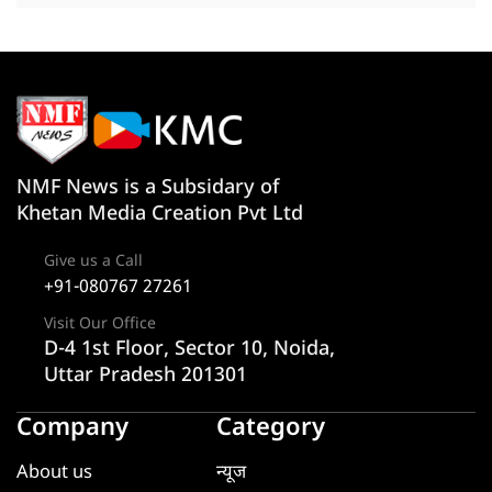
NMF News is a Subsidary of
Khetan Media Creation Pvt Ltd
Give us a Call
+91-080767 27261
Visit Our Office
D-4 1st Floor, Sector 10, Noida,
Uttar Pradesh 201301
Company
Category
About us
न्यूज