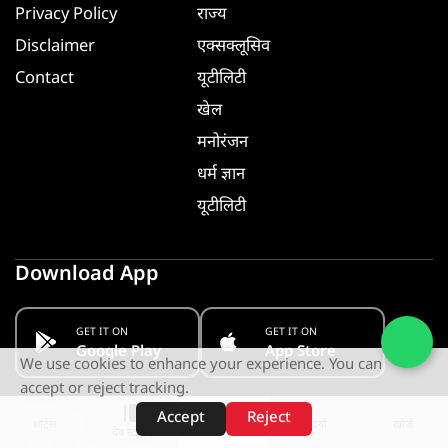
Privacy Policy
राज्य
Disclaimer
एक्सक्लूसिव
Contact
यूटीलिटी
खेल
मनोरंजन
धर्म ज्ञान
यूटीलिटी
Download App
GET IT ON
GET IT ON
Google Play
App Store
We use cookies to enhance your experience. You can
accept or reject tracking.
Follow us
Accept
Reject
शॉर्ट्स
होम
वीडियो
खोजें
वेब स्टोरीज़