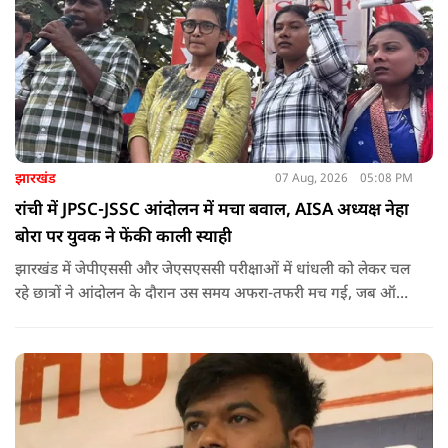
झारखंड
07 Aug, 2026
05:08 PM
रांची में JPSC-JSSC आंदोलन में मचा बवाल, AISA अध्यक्ष नेहा
बोरा पर युवक ने फेंकी काली स्याही
झारखंड में जेपीएससी और जेएसएससी परीक्षाओं में धांधली को लेकर चल
रहे छात्रों ने आंदोलन के दौरान उस समय अफरा-तफरी मच गई, जब ऑल
इंडिया स्टूडेंट्स एसोसिएशन की राष्ट्रीय अध्यक्ष नेहा बोरा पर एक युवक ने
अचानक काली स्याही फेंक दी.