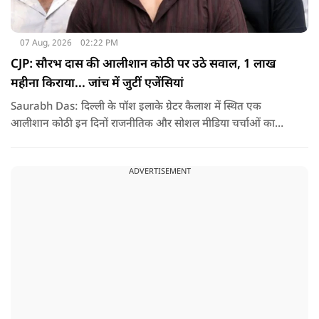
07 Aug, 2026
02:22 PM
CJP: सौरभ दास की आलीशान कोठी पर उठे सवाल, 1 लाख
महीना किराया... जांच में जुटीं एजेंसियां
Saurabh Das: दिल्ली के पॉश इलाके ग्रेटर कैलाश में स्थित एक
आलीशान कोठी इन दिनों राजनीतिक और सोशल मीडिया चर्चाओं का
हिस्सा बनी हुई है. वजह है इस घर से जुड़ा किराया और यहां रहने वाले
सौरभ दास को लेकर उठ रहे सवाल..
ADVERTISEMENT