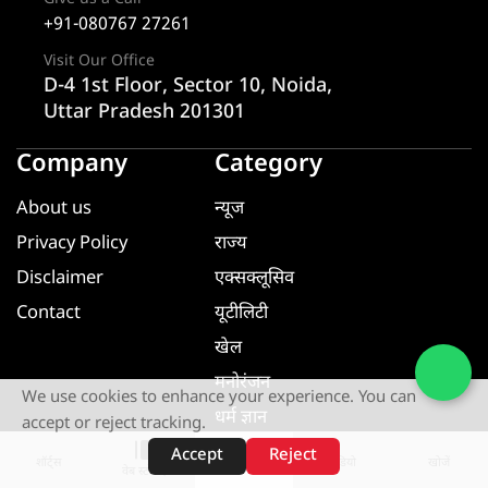
+91-080767 27261
Visit Our Office
D-4 1st Floor, Sector 10, Noida,
Uttar Pradesh 201301
Company
Category
About us
न्यूज
Privacy Policy
राज्य
Disclaimer
एक्सक्लूसिव
Contact
यूटीलिटी
खेल
मनोरंजन
We use cookies to enhance your experience. You can
धर्म ज्ञान
accept or reject tracking.
यूटीलिटी
Accept
Reject
शॉर्ट्स
होम
वीडियो
खोजें
वेब स्टोरीज़