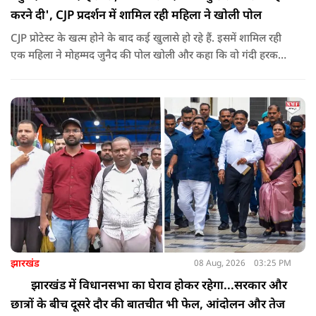
करने दी', CJP प्रदर्शन में शामिल रही महिला ने खोली पोल
CJP प्रोटेस्ट के खत्म होने के बाद कई खुलासे हो रहे हैं. इसमें शामिल रही
एक महिला ने मोहम्मद जुनैद की पोल खोली और कहा कि वो गंदी हरकतें
करता था, हाथ छूकर महिलाओं से स्वास्थ्य पूछता था. जब इसकी शिकायत
करने अभिजीत दिपके के पास पहुंची तो उन्होंने पुलिस कंप्लेन नहीं करने
दिया.
झारखंड
08 Aug, 2026
03:25 PM
झारखंड में विधानसभा का घेराव होकर रहेगा...सरकार और
छात्रों के बीच दूसरे दौर की बातचीत भी फेल, आंदोलन और तेज