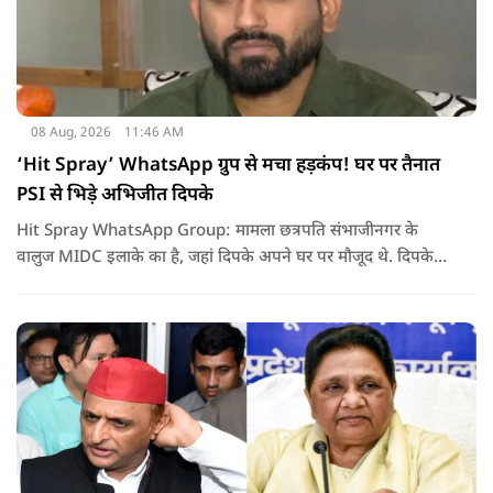
08 Aug, 2026
11:46 AM
‘Hit Spray’ WhatsApp ग्रुप से मचा हड़कंप! घर पर तैनात
PSI से भिड़े अभिजीत दिपके
Hit Spray WhatsApp Group: मामला छत्रपति संभाजीनगर के
वालुज MIDC इलाके का है, जहां दिपके अपने घर पर मौजूद थे. दिपके
का आरोप है कि सुरक्षा के लिए तैनात PSI उनसे मिलने आने वाले लोगों
को रोक रहे थे और उनके साथ ठीक तरीके से पेश नहीं आ रहे थे. इसी बात
को लेकर दिपके की पुलिस अधिकारी से तीखी बहस हो गई.