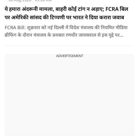
08 Aug, 2026
09:08 AM
ये हमारा अंदरूनी मामला, बाहरी कोई टांग न अड़ाए; FCRA बिल
पर अमेरिकी सांसद की टिप्पणी पर भारत ने दिया करारा जवाब
FCRA Bill: शुक्रवार को नई दिल्ली में विदेश मंत्रालय की नियमित मीडिया
ब्रीफिंग के दौरान मंत्रालय के प्रवक्ता रणधीर जायसवाल से इस मुद्दे पर
सवाल पूछा गया.उन्होंने साफ शब्दों में कहा कि भारत से जुड़े कानून और
विधायी मामले देश के आंतरिक विषय हैं और इनके बारे में निर्णय भारत
ADVERTISEMENT
की संसद करती है.