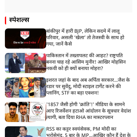
स्पेशल्स
बांकीपुर में हारी BJP, लेकिन सदमे में लालू
परिवार, असली ‘खेला’ तो तेजस्वी के साथ हो
गया, जानें कैसे
पाकिस्तान में तख्तापलट की आहट? राष्ट्रपति
बनना चाह रहे आसिम मुनीर! आखिर मोहसिन
नकवी को ही क्यों बनाया मोहरा?
इशरत जहां के बाद अब अर्पिता सरकार...जैश के
रडार पर सुवेंदु, मोदी स्टाइल टार्गेट करने की
प्लानिंग, STF का बड़ा एक्शन!
'1857 जैसी होगी 'क्रांति'!' मीडिया के सामने
आए रिजर्वेशन हटाओ आंदोलन के सूत्रधार वेदांश
त्यागी, बता दिया RHA का मास्टरप्लान
RSS का कट्टर स्वयंसेवक, PM मोदी का
भरोसेमंद, 5 बार के MP...आखिर कौन हैं देश के