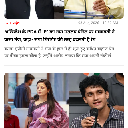
उत्तर प्रदेश
08 Aug, 2026
10:50 AM
अखिलेश के PDA में 'P' का नया मतलब पंडित पर मायावती ने
कसा तंज, कहा- सपा गिरगिट की तरह बदलती है रंग
बसपा सुप्रीमो मायावती ने सपा के हाल में ही शुरू हुए कथित ब्राह्मण प्रेम
पर तीखा हमला बोला है. उन्होंने आरोप लगाया कि सपा अपनी संकीर्ण
जातिवादी राजनीति और चुनावी स्वार्थ के चलते समय-समय पर अपना
राजनीतिक रंग बदलती रही है.