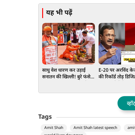
यह भी पढ़ें
न्यूज
साधु वेश धारण कर उड़ाई
E-20 पर अरविंद के
सनातन की खिल्ली! बुरे फंसे
की रिकॉर्ड तोड़ डिजि
पप्‍पू यादव, राहुल गांधी और
7 लाख लोगों ने Live
अवधेश प्रसाद, वाराणसी में
टाउनहॉल, 4 अगस्त
FIR दर्ज
आवास तक मार्च का
व्हॉ
Tags
Amit Shah
Amit Shah latest speech
ami