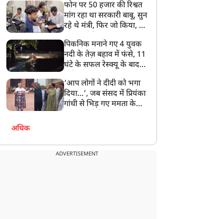
फोन पर 50 हजार की रिश्वत
बेटी को गोद लें प्रधानमंत्री
मांग रहा था सरकारी बाबू, सुन
रहे थे मंत्री, फिर जो किया, वो
सोशल मीडिया पर छा गया
पिकनिक मनाने गए 4 युवक
नदी के तेज़ बहाव में फंसे, 11
घंटे के सफल रेस्क्यू के बाद
बची जान
‘आप लोगों ने दीदी को भगा
दिया…’, जब संसद में प्रियंका
गांधी से भिड़ गए ममता के
सांसद, देखें दिलचस्प Video
अधिक
ADVERTISEMENT