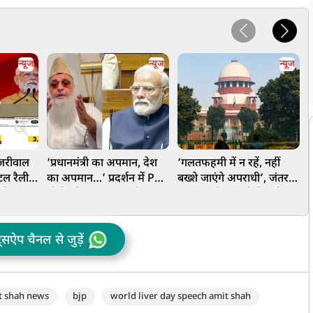
न्यूज
न्यूज
न्यूज
जरीवाल
‘प्रधानमंत्री का अपमान, देश
‘गलतफहमी में न रहें, नहीं
टल रैली,
का अपमान…’ प्रदर्शन में PM
बख्शे जाएंगे अपराधी’, जंतर-
प
 देखा
मोदी को अपशब्द कहने पर
मंतर प्रदर्शन मामले में सुप्रीम
 को PM
भड़के इमाम, छात्रों को दी बड़ी
कोर्ट की बड़ी टिप्पणी
स
 ऐलान
नसीहत
ट्सऐप चैनल से जुड़ें
t shah news
bjp
world liver day speech amit shah