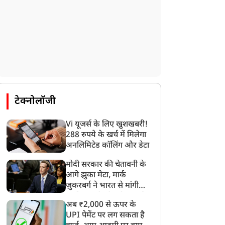
न्यूज
न्यूज
टेक्नोलॉजी
असम बाढ़: Ground Zero
फुकेत-दिल्ली एअर इंडिया
Vi यूजर्स के लिए खुशखबरी!
हुंचे CM हिमंता सरमा, बोले-
फ्लाइट में भयानक टर्बुलेंस,
288 रुपये के खर्च में मिलेगा
सरकार हर कदम पर आपके
कई यात्री घायल, सुरक्षित हुई
अनलिमिटेड कॉलिंग और डेटा
ाथ है
लैंडिंग
मोदी सरकार की चेतावनी के
आगे झुका मेटा, मार्क
ज़ुकरबर्ग ने भारत से मांगी
माफ़ी, गलती भी स्वीकार की
अब ₹2,000 से ऊपर के
UPI पेमेंट पर लग सकता है