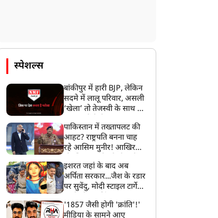
स्पेशल्स
बांकीपुर में हारी BJP, लेकिन
सदमे में लालू परिवार, असली
‘खेला’ तो तेजस्वी के साथ हो
गया, जानें कैसे
पाकिस्तान में तख्तापलट की
आहट? राष्ट्रपति बनना चाह
रहे आसिम मुनीर! आखिर
मोहसिन नकवी को ही क्यों
इशरत जहां के बाद अब
बनाया मोहरा?
अर्पिता सरकार...जैश के रडार
पर सुवेंदु, मोदी स्टाइल टार्गेट
करने की प्लानिंग, STF का
'1857 जैसी होगी 'क्रांति'!'
बड़ा एक्शन!
मीडिया के सामने आए