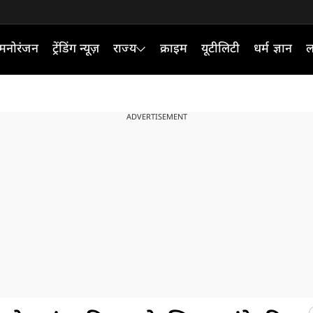
मनोरंजन
ट्रेंडिंग न्यूज़
राज्य
क्राइम
यूटीलिटी
धर्म ज्ञान
ल
ADVERTISEMENT