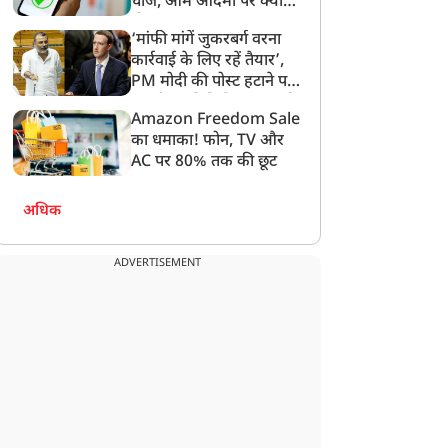
चार्ज, आम आदमी पर क्या
होगा असर?
‘मांफी मांगें जुकरबर्ग वरना
कार्रवाई के लिए रहें तैयार’,
PM मोदी की पोस्ट हटाने पर
संसदीय समिति ने Meta को
Amazon Freedom Sale
लगाई फटकार
का धमाका! फोन, TV और
AC पर 80% तक की छूट
अधिक
ADVERTISEMENT