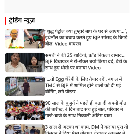
का हुआ इस्तेमाल
12:18 PM
ट्रेंडिंग न्यूज़
झारखंड विधानसभा के करीब पहुंचे छात्र प्रदर्शनकारी, तार वाले
बैरिकेड उखाड़े
‘शुद्ध पेट्रोल क्या तुम्हारे बाप के घर से आएगा…’,
11:24 AM
इथेनॉल का बचाव करते हुए BJP सांसद के बिगड़े
दिल्ली में AAP विधायक अजय दत्त के दक्षिणपुरी स्थित दफ़्तर के
बोल, Video वायरल
बाहर BJP का प्रदर्शन
समधी ने की 25 शादियां, फ्रॉड निकला दामाद…
BJP विधायक ने रो-रोकर बयां किया दर्द, बेटी के
साथ हुए धोखे पर बनाया Video
'...तो Egg थेरेपी के लिए तैयार रहें', बंगाल में
TMC से BJP में शामिल होने वालों को दी गई
वॉर्निंग, लगे पोस्टर
90 साल के बुजुर्ग ने पहले ही बता दी अपनी मौत
की तारीख, 4 दिन बाद सच हुई बात, परिवार ने
गाजे-बाजे के साथ निकाली अंतिम यात्रा
3 साल से अटका था काम, DM ने कराया पूरा तो
किसान ने दिया ऐसा तोहफा, देखकर अफसर ने