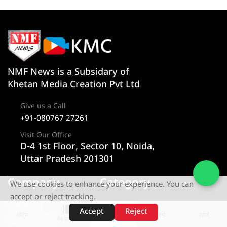
NMF News is a Subsidary of
Khetan Media Creation Pvt Ltd
Give us a Call
+91-080767 27261
Visit Our Office
D-4 1st Floor, Sector 10, Noida,
Uttar Pradesh 201301
Company
Category
We use cookies to enhance your experience. You can
accept or reject tracking.
About us
न्यूज
Accept
Reject
शॉर्ट्स
होम
वीडियो
खोजें
Privacy Policy
राज्य
वेब स्टोरीज़