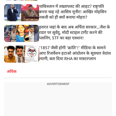
पाकिस्तान में तख्तापलट की आहट? राष्ट्रपति
बनना चाह रहे आसिम मुनीर! आखिर मोहसिन
नकवी को ही क्यों बनाया मोहरा?
इशरत जहां के बाद अब अर्पिता सरकार...जैश के
रडार पर सुवेंदु, मोदी स्टाइल टार्गेट करने की
प्लानिंग, STF का बड़ा एक्शन!
'1857 जैसी होगी 'क्रांति'!' मीडिया के सामने
आए रिजर्वेशन हटाओ आंदोलन के सूत्रधार वेदांश
त्यागी, बता दिया RHA का मास्टरप्लान
अधिक
ADVERTISEMENT