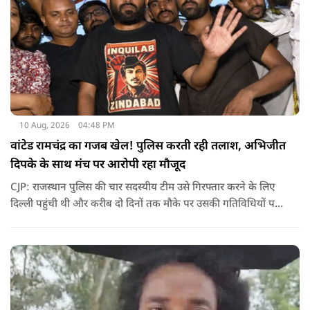
10 Aug, 2026
04:48 PM
वांटेड रामचंद्र का गजब खेल! पुलिस करती रही तलाश, अभिजीत
दिपके के साथ मंच पर आरोपी रहा मौजूद
CJP: राजस्थान पुलिस की चार सदस्यीय टीम उसे गिरफ्तार करने के लिए
दिल्ली पहुंची थी और करीब दो दिनों तक मौके पर उसकी गतिविधियों पर
नजर रखती रही, लेकिन पुलिस को ऐसा मौका नहीं मिल पाया जब वह भीड़
और मंच से अलग हो और टीम उसे सुरक्षित तरीके से हिरासत में ले सके.