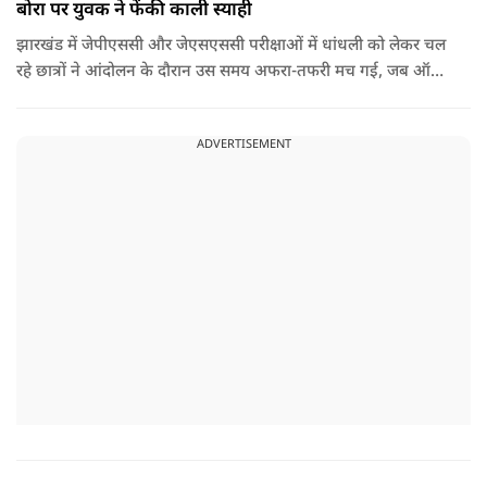
बोरा पर युवक ने फेंकी काली स्याही
झारखंड में जेपीएससी और जेएसएससी परीक्षाओं में धांधली को लेकर चल
रहे छात्रों ने आंदोलन के दौरान उस समय अफरा-तफरी मच गई, जब ऑल
इंडिया स्टूडेंट्स एसोसिएशन की राष्ट्रीय अध्यक्ष नेहा बोरा पर एक युवक ने
अचानक काली स्याही फेंक दी.
ADVERTISEMENT