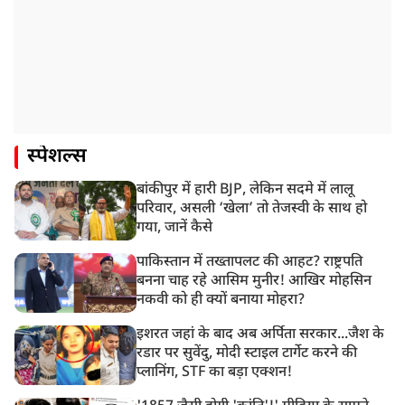
स्पेशल्स
बांकीपुर में हारी BJP, लेकिन सदमे में लालू
परिवार, असली ‘खेला’ तो तेजस्वी के साथ हो
गया, जानें कैसे
पाकिस्तान में तख्तापलट की आहट? राष्ट्रपति
बनना चाह रहे आसिम मुनीर! आखिर मोहसिन
नकवी को ही क्यों बनाया मोहरा?
इशरत जहां के बाद अब अर्पिता सरकार...जैश के
रडार पर सुवेंदु, मोदी स्टाइल टार्गेट करने की
प्लानिंग, STF का बड़ा एक्शन!