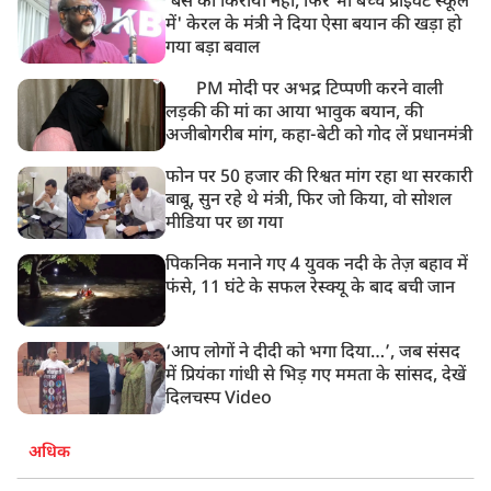
'बस का किराया नहीं, फिर भी बच्चे प्राइवेट स्कूल
में' केरल के मंत्री ने दिया ऐसा बयान की खड़ा हो
गया बड़ा बवाल
PM मोदी पर अभद्र टिप्पणी करने वाली
लड़की की मां का आया भावुक बयान, की
अजीबोगरीब मांग, कहा-बेटी को गोद लें प्रधानमंत्री
फोन पर 50 हजार की रिश्वत मांग रहा था सरकारी
बाबू, सुन रहे थे मंत्री, फिर जो किया, वो सोशल
मीडिया पर छा गया
पिकनिक मनाने गए 4 युवक नदी के तेज़ बहाव में
फंसे, 11 घंटे के सफल रेस्क्यू के बाद बची जान
‘आप लोगों ने दीदी को भगा दिया…’, जब संसद
में प्रियंका गांधी से भिड़ गए ममता के सांसद, देखें
दिलचस्प Video
अधिक