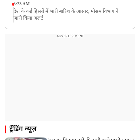
8:23 AM
देश के कई हिस्सों में भारी बारिश के आसार, मौसम विभाग ने
जारी किया अलर्ट
8:20 AM
भारत समेत 5 देशों पर 100% टैरिफ
ADVERTISEMENT
8:19 AM
PM मोदी आज IIT दिल्ली के दीक्षांत समारोह में शामिल होंगे
ट्रेंडिंग न्यूज़