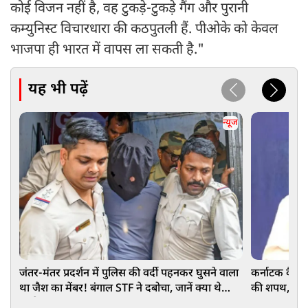
कोई विजन नहीं है, वह टुकड़े-टुकड़े गैंग और पुरानी
कम्युनिस्ट विचारधारा की कठपुतली हैं. पीओके को केवल
भाजपा ही भारत में वापस ला सकती है."
यह भी पढ़ें
न्यूज
जंतर-मंतर प्रदर्शन में पुलिस की वर्दी पहनकर घुसने वाला
कर्नाटक कैबिने
था जैश का मेंबर! बंगाल STF ने दबोचा, जानें क्या थे
की शपथ, आखिरी
इरादे