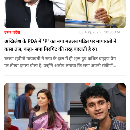
उत्तर प्रदेश
08 Aug, 2026
10:50 AM
अखिलेश के PDA में 'P' का नया मतलब पंडित पर मायावती ने
कसा तंज, कहा- सपा गिरगिट की तरह बदलती है रंग
बसपा सुप्रीमो मायावती ने सपा के हाल में ही शुरू हुए कथित ब्राह्मण प्रेम
पर तीखा हमला बोला है. उन्होंने आरोप लगाया कि सपा अपनी संकीर्ण
जातिवादी राजनीति और चुनावी स्वार्थ के चलते समय-समय पर अपना
राजनीतिक रंग बदलती रही है.