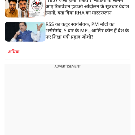
'1857 जैसी होगी 'क्रांति'!' मीडिया के सामने
आए रिजर्वेशन हटाओ आंदोलन के सूत्रधार वेदांश
त्यागी, बता दिया RHA का मास्टरप्लान
RSS का कट्टर स्वयंसेवक, PM मोदी का
भरोसेमंद, 5 बार के MP...आखिर कौन हैं देश के
नए शिक्षा मंत्री प्रह्लाद जोशी?
अधिक
ADVERTISEMENT