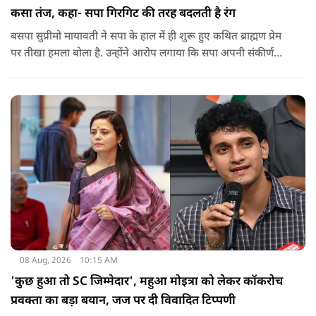
कसा तंज, कहा- सपा गिरगिट की तरह बदलती है रंग
बसपा सुप्रीमो मायावती ने सपा के हाल में ही शुरू हुए कथित ब्राह्मण प्रेम
पर तीखा हमला बोला है. उन्होंने आरोप लगाया कि सपा अपनी संकीर्ण
जातिवादी राजनीति और चुनावी स्वार्थ के चलते समय-समय पर अपना
राजनीतिक रंग बदलती रही है.
08 Aug, 2026
10:15 AM
'कुछ हुआ तो SC जिम्मेदार', महुआ मोइत्रा को लेकर कॉकरोच
प्रवक्ता का बड़ा बयान, जज पर दी विवादित टिप्पणी