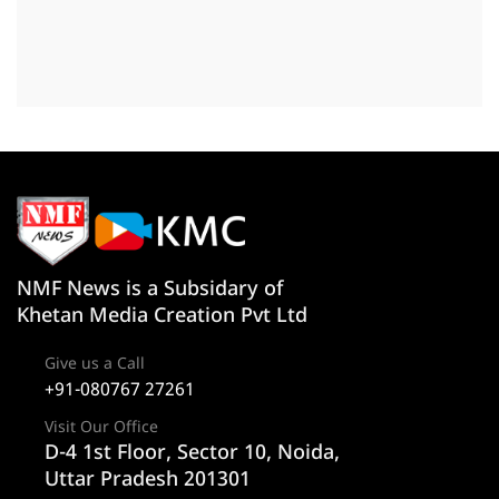
NMF News is a Subsidary of
Khetan Media Creation Pvt Ltd
Give us a Call
+91-080767 27261
Visit Our Office
D-4 1st Floor, Sector 10, Noida,
Uttar Pradesh 201301