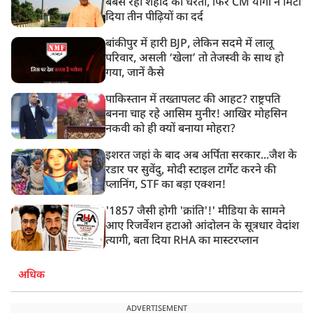
बेबस रही शहीद की धरती, फिर CM योगी ने मिटा
दिया तीन पीढ़ियों का दर्द
बांकीपुर में हारी BJP, लेकिन सदमे में लालू
परिवार, असली ‘खेला’ तो तेजस्वी के साथ हो
गया, जानें कैसे
पाकिस्तान में तख्तापलट की आहट? राष्ट्रपति
बनना चाह रहे आसिम मुनीर! आखिर मोहसिन
नकवी को ही क्यों बनाया मोहरा?
इशरत जहां के बाद अब अर्पिता सरकार...जैश के
रडार पर सुवेंदु, मोदी स्टाइल टार्गेट करने की
प्लानिंग, STF का बड़ा एक्शन!
'1857 जैसी होगी 'क्रांति'!' मीडिया के सामने
आए रिजर्वेशन हटाओ आंदोलन के सूत्रधार वेदांश
त्यागी, बता दिया RHA का मास्टरप्लान
अधिक
ADVERTISEMENT