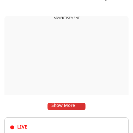
सवाल पूछा गया.उन्होंने साफ शब्दों में कहा कि भारत से जुड़े कानून और
विधायी मामले देश के आंतरिक विषय हैं और इनके बारे में निर्णय भारत
ADVERTISEMENT
की संसद करती है.
Show More
LIVE