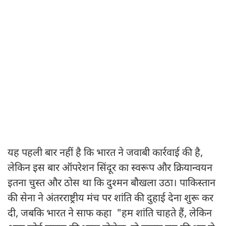
आपको बता दें कि 7 मई की रात ऑपरेशन सिंदूर की शुरुआत हुई।
भारतीय वायुसेना ने नियंत्रण रेखा के पास सीमावर्ती पाकिस्तान के
आतंकी लॉन्चपैड्स को चिन्हित कर उन पर माइक-29 और राफेल
विमानों से निशाना साधा। सेना के विशेष बलों ने ज़मीन पर नियंत्रण रेखा
के समीप घुसपैठ की कोशिश कर रहे आतंकियों को नेस्तनाबूद कर
दिया। जवाबी कार्रवाई इतनी सटीक और प्रभावशाली थी कि
पाकिस्तान की ओर से दागी गई मिसाइलें भी भारत के अत्याधुनिक
एयर डिफेंस सिस्टम एस-400 'सुदर्शन' ने हवा में ही नष्ट कर दीं।
यह पहली बार नहीं है कि भारत ने जवाबी कार्रवाई की है,
लेकिन इस बार ऑपरेशन सिंदूर का स्वरूप और क्रियान्वयन
इतना चुस्त और ठोस था कि दुश्मन बौखला उठा। पाकिस्तान
की सेना ने अंतरराष्ट्रीय मंच पर शांति की दुहाई देना शुरू कर
दी, जबकि भारत ने साफ कहा "हम शांति चाहते हैं, लेकिन