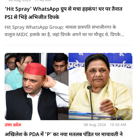
08 Aug, 2026
11:46 AM
‘Hit Spray’ WhatsApp ग्रुप से मचा हड़कंप! घर पर तैनात
PSI से भिड़े अभिजीत दिपके
Hit Spray WhatsApp Group: मामला छत्रपति संभाजीनगर के
वालुज MIDC इलाके का है, जहां दिपके अपने घर पर मौजूद थे. दिपके
का आरोप है कि सुरक्षा के लिए तैनात PSI उनसे मिलने आने वाले लोगों
को रोक रहे थे और उनके साथ ठीक तरीके से पेश नहीं आ रहे थे. इसी बात
को लेकर दिपके की पुलिस अधिकारी से तीखी बहस हो गई.
उत्तर प्रदेश
08 Aug, 2026
10:50 AM
अखिलेश के PDA में 'P' का नया मतलब पंडित पर मायावती ने