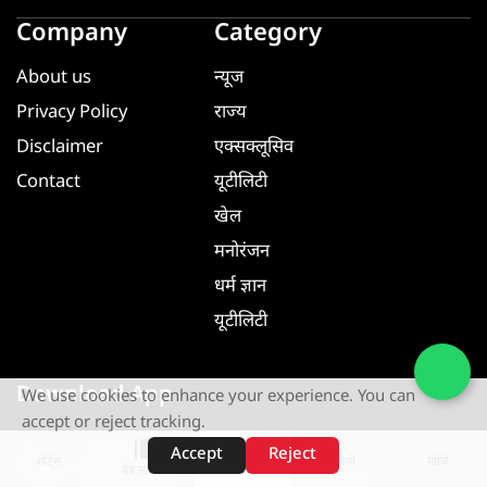
Company
Category
About us
न्यूज
Privacy Policy
राज्य
Disclaimer
एक्सक्लूसिव
Contact
यूटीलिटी
खेल
मनोरंजन
धर्म ज्ञान
यूटीलिटी
Download App
We use cookies to enhance your experience. You can
accept or reject tracking.
Accept
Reject
GET IT ON
GET IT ON
शॉर्ट्स
होम
वीडियो
खोजें
वेब स्टोरीज़
Google Play
App Store