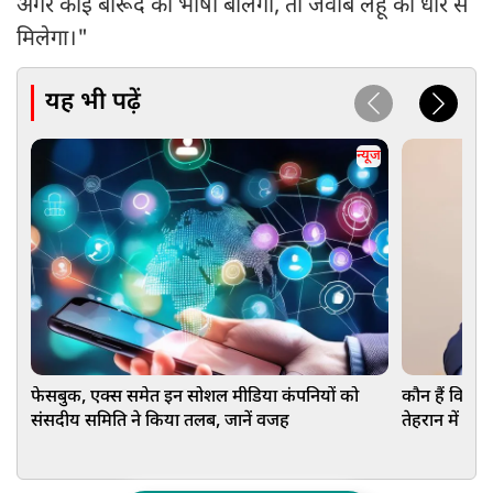
अगर कोई बारूद की भाषा बोलेगा, तो जवाब लहू की धार से
मिलेगा।"
यह भी पढ़ें
न्यूज
फेसबुक, एक्स समेत इन सोशल मीडिया कंपनियों को
कौन हैं विश्वे
संसदीय समिति ने किया तलब, जानें वजह
तेहरान में दी ब