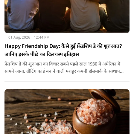
01 Aug, 2026
12:44 PM
Happy Friendship Day: कैसे हुई फ्रेंडशिप डे की शुरुआत?
जानिए इसके पीछे का दिलचस्प इतिहास
फ्रेंडशिप डे की शुरुआत का विचार सबसे पहले साल 1930 में अमेरिका में
सामने आया. ग्रीटिंग कार्ड बनाने वाली मशहूर कंपनी हॉलमार्क के संस्थापक
जॉयस हॉल ने सुझाव दिया कि दोस्तों के नाम भी एक खास दिन होना
चाहिए.