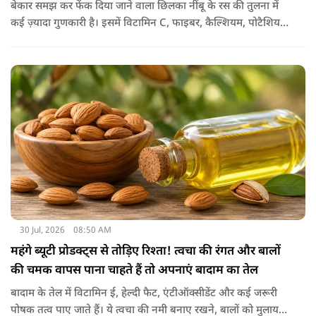
बेकार समझ कर फेंक दिया जाने वाला छिलका नींबू के रस की तुलना में
कई ज़्यादा गुणकारी है। इसमें विटामिन C, फाइबर, कैल्शियम, पोटैशियम
और शक्तिशाली एंटीऑक्सीडेंट्स मौजूद होते हैं। पोषक तत्वों से भरपूर इन
छिलकों को पानी में उबालकर या रात भर भिगोकर अगर इसका पानी पिया
जाए तो ये आपकी सेहत के लिए किसी संजीवनी की तरह काम करता है।
आइए जानते नींबू के छिलके के फायदे।
30 Jul, 2026
08:50 AM
महंगे ब्यूटी प्रोडक्ट्स से तोड़िए रिश्ता! त्वचा की रंगत और बालों
की चमक वापस पाना चाहते हैं तो अपनाएं बादाम का तेल
बादाम के तेल में विटामिन ई, हेल्दी फैट, एंटीऑक्सीडेंट और कई जरूरी
पोषक तत्व पाए जाते हैं। ये त्वचा की नमी बनाए रखने, बालों को मुलायम