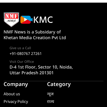
NMF News is a Subsidary of
Khetan Media Creation Pvt Ltd
Give us a Call
+91-080767 27261
Visit Our Office
D-4 1st Floor, Sector 10, Noida,
Uttar Pradesh 201301
Company
Category
About us
न्यूज
Privacy Policy
राज्य