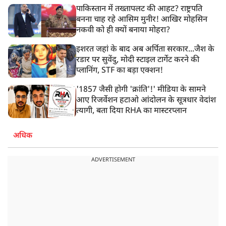
पाकिस्तान में तख्तापलट की आहट? राष्ट्रपति
बनना चाह रहे आसिम मुनीर! आखिर मोहसिन
नकवी को ही क्यों बनाया मोहरा?
इशरत जहां के बाद अब अर्पिता सरकार...जैश के
रडार पर सुवेंदु, मोदी स्टाइल टार्गेट करने की
प्लानिंग, STF का बड़ा एक्शन!
'1857 जैसी होगी 'क्रांति'!' मीडिया के सामने
आए रिजर्वेशन हटाओ आंदोलन के सूत्रधार वेदांश
त्यागी, बता दिया RHA का मास्टरप्लान
अधिक
ADVERTISEMENT