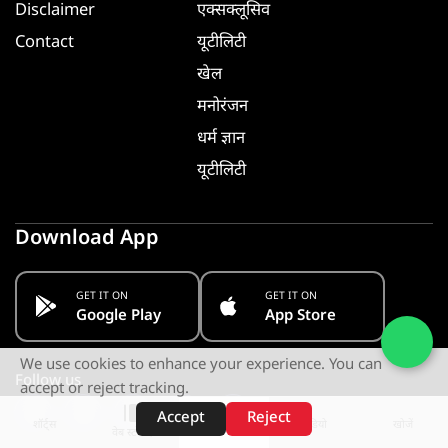
Disclaimer
एक्सक्लूसिव
Contact
यूटीलिटी
खेल
मनोरंजन
धर्म ज्ञान
यूटीलिटी
Download App
GET IT ON
GET IT ON
Google Play
App Store
We use cookies to enhance your experience. You can
Follow us
accept or reject tracking.
Accept
Reject
शॉर्ट्स
होम
वीडियो
खोजें
वेब स्टोरीज़