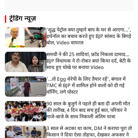
का हुआ इस्तेमाल
12:18 PM
ट्रेंडिंग न्यूज़
झारखंड विधानसभा के करीब पहुंचे छात्र प्रदर्शनकारी, तार वाले
बैरिकेड उखाड़े
‘शुद्ध पेट्रोल क्या तुम्हारे बाप के घर से आएगा…’,
11:24 AM
इथेनॉल का बचाव करते हुए BJP सांसद के बिगड़े
दिल्ली में AAP विधायक अजय दत्त के दक्षिणपुरी स्थित दफ़्तर के
बोल, Video वायरल
बाहर BJP का प्रदर्शन
समधी ने की 25 शादियां, फ्रॉड निकला दामाद…
BJP विधायक ने रो-रोकर बयां किया दर्द, बेटी के
साथ हुए धोखे पर बनाया Video
'...तो Egg थेरेपी के लिए तैयार रहें', बंगाल में
TMC से BJP में शामिल होने वालों को दी गई
वॉर्निंग, लगे पोस्टर
90 साल के बुजुर्ग ने पहले ही बता दी अपनी मौत
की तारीख, 4 दिन बाद सच हुई बात, परिवार ने
गाजे-बाजे के साथ निकाली अंतिम यात्रा
3 साल से अटका था काम, DM ने कराया पूरा तो
किसान ने दिया ऐसा तोहफा, देखकर अफसर ने