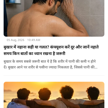
05 Aug, 2026
10:49 AM
बुखार में नहाना सही या गलत? कंफ्यूशन करें दूर और जानें नहाते
समय किन बातों का ध्यान रखना है जरूरी
बुखार के समय सबसे जरूरी बात ये है कि शरीर में पानी की कमी न होने
दें। बुखार आने पर शरीर से पसीना ज्यादा निकलता है, जिससे पानी की
कमी हो सकती है। इसलिए बार-बार पानी पीना चाहिए। इसके अलावा
नारियल पानी, ओआरएस, सूप, छाछ और दूसरे तरल पदार्थ भी फायदेमंद
होते हैं। खाने में हल्का और आसानी से पचने वाला भोजन जैसे खिचड़ी
और दलिया आदि लेना अच्छा माना जाता है।