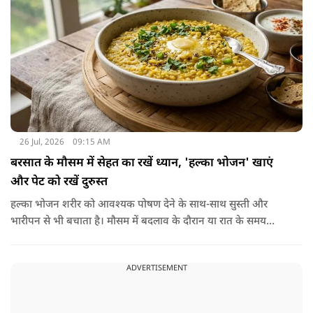
26 Jul, 2026
09:15 AM
बरसात के मौसम में सेहत का रखें ध्यान, 'हल्का भोजन' खाएं
और पेट को रखें दुरुस्त
हल्का भोजन शरीर को आवश्यक पोषण देने के साथ-साथ सुस्ती और
भारीपन से भी बचाता है। मौसम में बदलाव के दौरान या रात के समय
हल्का भोजन करने से नींद बेहतर आती है और वजन नियंत्रित रखने में भी
मदद मिलती है। आधुनिक विज्ञान के अनुसार भी कमजोर पाचन की स्थिति
ADVERTISEMENT
में हल्का भोजन मेटाबॉलिज्म के लिए भी बेहतर होता है।