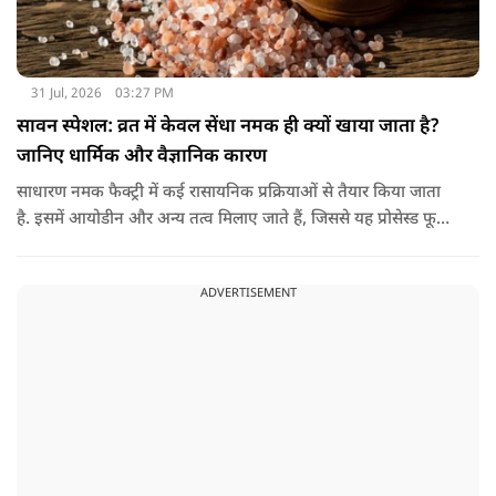
31 Jul, 2026
03:27 PM
सावन स्पेशल: व्रत में केवल सेंधा नमक ही क्यों खाया जाता है?
जानिए धार्मिक और वैज्ञानिक कारण
साधारण नमक फैक्ट्री में कई रासायनिक प्रक्रियाओं से तैयार किया जाता
है. इसमें आयोडीन और अन्य तत्व मिलाए जाते हैं, जिससे यह प्रोसेस्ड फूड
की श्रेणी में आ जाता है. वहीं, सेंधा नमक प्राकृतिक रूप से चट्टानों से
निकाला जाता है. इसे किसी बड़े रासायनिक प्रसंस्करण से नहीं गुजारा
ADVERTISEMENT
जाता, इसलिए इसे अधिक शुद्ध माना जाता है.