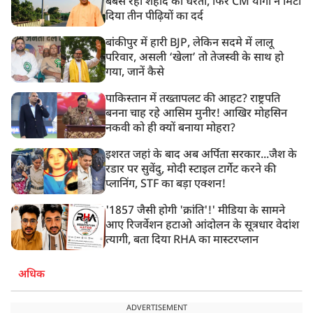
बेबस रही शहीद की धरती, फिर CM योगी ने मिटा
दिया तीन पीढ़ियों का दर्द
बांकीपुर में हारी BJP, लेकिन सदमे में लालू
परिवार, असली ‘खेला’ तो तेजस्वी के साथ हो
गया, जानें कैसे
पाकिस्तान में तख्तापलट की आहट? राष्ट्रपति
बनना चाह रहे आसिम मुनीर! आखिर मोहसिन
नकवी को ही क्यों बनाया मोहरा?
इशरत जहां के बाद अब अर्पिता सरकार...जैश के
रडार पर सुवेंदु, मोदी स्टाइल टार्गेट करने की
प्लानिंग, STF का बड़ा एक्शन!
'1857 जैसी होगी 'क्रांति'!' मीडिया के सामने
आए रिजर्वेशन हटाओ आंदोलन के सूत्रधार वेदांश
त्यागी, बता दिया RHA का मास्टरप्लान
अधिक
ADVERTISEMENT