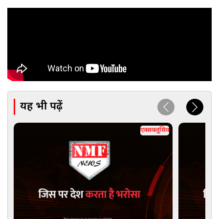
यह भी पढ़ें
एक्सक्लूसिव