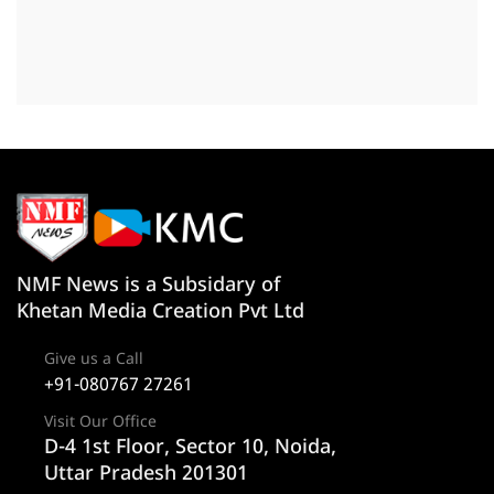
NMF News is a Subsidary of
Khetan Media Creation Pvt Ltd
Give us a Call
+91-080767 27261
Visit Our Office
D-4 1st Floor, Sector 10, Noida,
Uttar Pradesh 201301