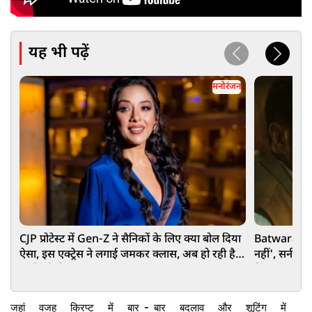
यह भी पढ़ें
मनोरंजन
CJP प्रोटेस्ट में Gen-Z ने सैनिकों के लिए क्या बोल दिया
Batwara 1947 Trailer:
ऐसा, इस एक्ट्रेस ने लगाई जमकर क्लास, अब हो रही है
नहीं', सनी देओल
कार्रवाई की मांग
हिंदू-मुसलमान 
-
जहां
वजह
क्रिप्ट
में
बार
बार
बदलाव
और
शूटिंग
में