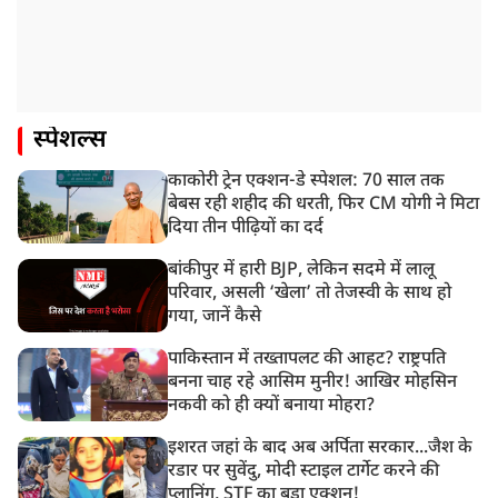
स्पेशल्स
काकोरी ट्रेन एक्शन-डे स्पेशल: 70 साल तक
बेबस रही शहीद की धरती, फिर CM योगी ने मिटा
दिया तीन पीढ़ियों का दर्द
बांकीपुर में हारी BJP, लेकिन सदमे में लालू
परिवार, असली ‘खेला’ तो तेजस्वी के साथ हो
गया, जानें कैसे
पाकिस्तान में तख्तापलट की आहट? राष्ट्रपति
बनना चाह रहे आसिम मुनीर! आखिर मोहसिन
नकवी को ही क्यों बनाया मोहरा?
इशरत जहां के बाद अब अर्पिता सरकार...जैश के
रडार पर सुवेंदु, मोदी स्टाइल टार्गेट करने की
प्लानिंग, STF का बड़ा एक्शन!