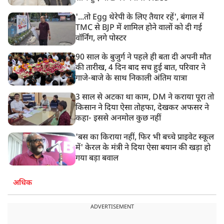
की बातचीत
'...तो Egg थेरेपी के लिए तैयार रहें', बंगाल में
TMC से BJP में शामिल होने वालों को दी गई
वॉर्निंग, लगे पोस्टर
90 साल के बुजुर्ग ने पहले ही बता दी अपनी मौत
की तारीख, 4 दिन बाद सच हुई बात, परिवार ने
गाजे-बाजे के साथ निकाली अंतिम यात्रा
3 साल से अटका था काम, DM ने कराया पूरा तो
किसान ने दिया ऐसा तोहफा, देखकर अफसर ने
कहा- इससे अनमोल कुछ नहीं
'बस का किराया नहीं, फिर भी बच्चे प्राइवेट स्कूल
में' केरल के मंत्री ने दिया ऐसा बयान की खड़ा हो
गया बड़ा बवाल
अधिक
ADVERTISEMENT