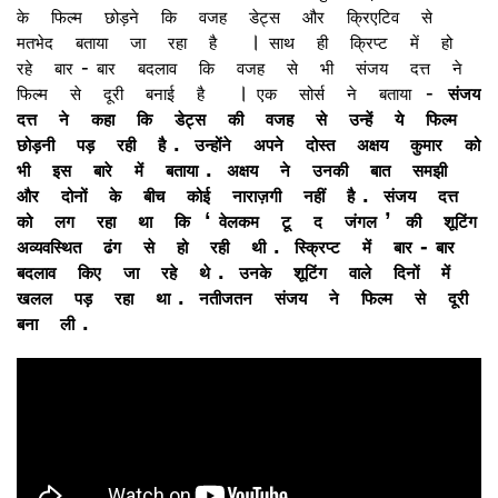
के
फिल्म
छोड़ने
कि
वजह
डेट्स
और
क्रिएटिव
से
।
मतभेद
बताया
जा
रहा
है
साथ
ही
क्रिप्ट
में
हो
-
रहे
बार
बार
बदलाव
कि
वजह
से
भी
संजय
दत्त
ने
।
-
फिल्म
से
दूरी
बनाई
है
एक
सोर्स
ने
बताया
संजय
दत्त
ने
कहा
कि
डेट्स
की
वजह
से
उन्हें
ये
फिल्म
.
छोड़नी
पड़
रही
है
उन्होंने
अपने
दोस्त
अक्षय
कुमार
को
.
भी
इस
बारे
में
बताया
अक्षय
ने
उनकी
बात
समझी
.
और
दोनों
के
बीच
कोई
नाराज़गी
नहीं
है
संजय
दत्त
‘
’
को
लग
रहा
था
कि
वेलकम
टू
द
जंगल
की
शूटिंग
.
-
अव्यवस्थित
ढंग
से
हो
रही
थी
स्क्रिप्ट
में
बार
बार
.
बदलाव
किए
जा
रहे
थे
उनके
शूटिंग
वाले
दिनों
में
.
खलल
पड़
रहा
था
नतीजतन
संजय
ने
फिल्म
से
दूरी
.
बना
ली