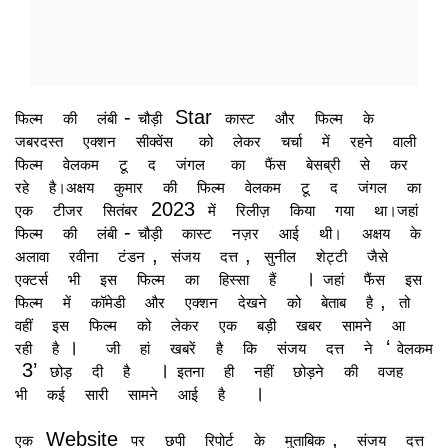
-
Star
फिल्म
की
लंबी
चौड़ी
कास्ट
और
फिल्म
के
जबरदस्त
एक्शन
सीक्वेंस
को
लेकर
चर्चा
में
रहने
वाली
फिल्म
वेलकम
टू
द
जंगल
का
फैंस
बेसब्री
से
कर
रहे
है।अक्षय
कुमार
की
फिल्म
वेलकम
टू
द
जंगल
का
2023
एक
टीजर
सितंबर
में
रिलीज़
किया
गया
था।जहां
-
फिल्म
की
लंबी
चौड़ी
कास्ट
नज़र
आई
थी।
अक्षय
के
,
,
अलावा
रवीना
टंडन
संजय
दत्त
सुनील
शेट्टी
जैसे
।
एक्टर्स
भी
इस
फिल्म
का
हिस्सा
हैं
जहां
फैंस
इस
,
फिल्म
में
कॉमेडी
और
एक्शन
देखने
को
बेताब
है
तो
वहीं
इस
फिल्म
को
लेकर
एक
बड़ी
खबर
सामने
आ
।
‘
रही
है
जी
हां
खबरें
है
कि
संजय
दत्त
ने
वेलकम
3’
।
छोड़
दी
है
इतना
ही
नहीं
छोड़ने
की
वजह
।
भी
कई
सारी
सामने
आई
है
Website
,
एक
पर
छपी
रिपोर्ट
के
मुताबिक
संजय
दत्त