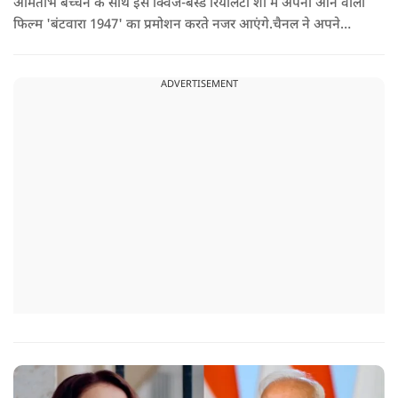
अमिताभ बच्चन के साथ इस क्विज-बेस्ड रियलिटी शो में अपनी आने वाली
फिल्म 'बंटवारा 1947' का प्रमोशन करते नजर आएंगे.चैनल ने अपने
इंस्टाग्राम पर एक नया प्रोमो शेयर किया है. इसमें आमिर खान मस्ती के मूड
में बिग बी से इस सीजन की थीम 'सोचना पड़ेगा' के बारे में सवाल करते
ADVERTISEMENT
दिख रहे हैं.