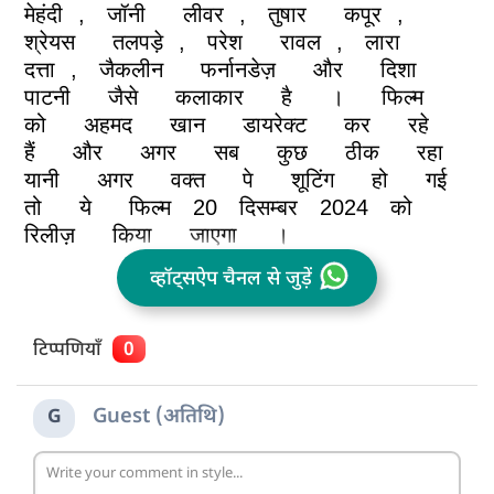
मेहंदी
,
जॉनी
लीवर
,
तुषार
कपूर
,
श्रेयस
तलपड़े
,
परेश
रावल
,
लारा
दत्ता
,
जैकलीन
फर्नानडेज़
और
दिशा
पाटनी
जैसे
कलाकार
है
।
फिल्म
को
अहमद
खान
डायरेक्ट
कर
रहे
हैं
और
अगर
सब
कुछ
ठीक
रहा
यानी
अगर
वक्त
पे
शूटिंग
हो
गई
तो
ये
फिल्म
20
दिसम्बर
2024
को
रिलीज़
किया
जाएगा
।
व्हॉट्सऐप चैनल से जुड़ें
टिप्पणियाँ
0
Guest (अतिथि)
G