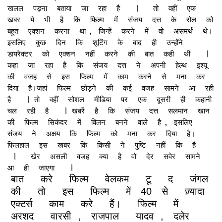
।
खलल
पड़ना
बताया
जा
रहा
है
तो
वहीं
एक
खबर
ये
भी
है
कि
फिल्म
में
संजय
दत्त
के
रोल
को
,
बहुत
एक्शन
करना
था
जिन्हें
करने
में
वो
असमर्थ
थे।
इसलिए
कुछ
दिन
कि
शूटिंग
के
बाद
ही
उन्होंने
।
डायरेक्टर
को
एक्शन
नहीं
करने
की
बात
कही
थी
कहा
जा
रहा
है
कि
संजय
दत्त
ने
अपनी
हेल्थ
इश्यू
की
वजह
से
इस
फिल्म
में
काम
करने
से
मना
कर
दिया
है।जहां
फिल्म
छोड़ने
की
कई
वजह
सामने
आ
रही
।
है
तो
वहीं
सोशल
मीडिया
पर
एक
दूसरी
ही
कहानी
।
चल
रही
है
खबरें
है
कि
संजय
दत्त
सलमान
खान
,
की
फिल्म
सिकंदर
में
विलन
बनने
वाले
है
इसलिए
संजय
ने
अक्षय
कि
फिल्म
को
मना
कर
दिया
है।
फिलहाल
इस
खबर
कि
किसी
ने
पुष्टि
नहीं
कि
है
।
खेर
असली
वजह
क्या
है
वो
देर
सवेर
सामने
।
आ
ही
जाएगा
बात
करे
फिल्म
वेलकम
टू
द
जंगल
की
तो
इस
फिल्म
में
40
से
ज़्यादा
एक्टर्स
काम
करे
हैं।
फिल्म
में
अरशद
वारसी
,
राजपाल
यादव
,
दलेर