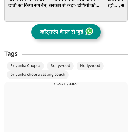
छात्रों का किया समर्थन; सरकार से कहा- दोषियों को
रहो…’, सलमा
मिले कड़ी सजा
उड़ेंगे होश
व्हॉट्सऐप चैनल से जुड़ें
Tags
Priyanka Chopra
Bollywood
Hollywood
priyanka chopra casting couch
ADVERTISEMENT