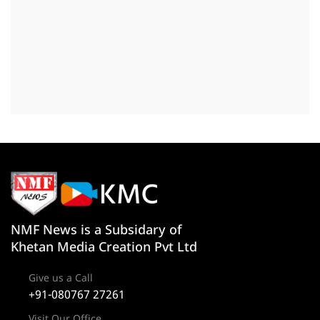
NMF News is a Subsidary of
Khetan Media Creation Pvt Ltd
Give us a Call
+91-080767 27261
Visit Our Office