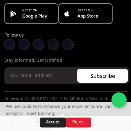
GET IT ON
GET IT ON
Google Play
App Store
Follow us
Stay Informed. Get Notified
Subscribe
Copyright © 2026 KMC PVT. LTD. All Rights Reserved.
We use cookies to enhance your experience. You can
Designed & Developed by
accept or reject tracking.
Accept
Reject
शॉर्ट्स
होम
वीडियो
खोजें
वेब स्टोरीज़