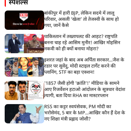
स्पेशल्स
बांकीपुर में हारी BJP, लेकिन सदमे में लालू
परिवार, असली ‘खेला’ तो तेजस्वी के साथ हो
गया, जानें कैसे
पाकिस्तान में तख्तापलट की आहट? राष्ट्रपति
बनना चाह रहे आसिम मुनीर! आखिर मोहसिन
नकवी को ही क्यों बनाया मोहरा?
इशरत जहां के बाद अब अर्पिता सरकार...जैश के
रडार पर सुवेंदु, मोदी स्टाइल टार्गेट करने की
प्लानिंग, STF का बड़ा एक्शन!
'1857 जैसी होगी 'क्रांति'!' मीडिया के सामने
आए रिजर्वेशन हटाओ आंदोलन के सूत्रधार वेदांश
त्यागी, बता दिया RHA का मास्टरप्लान
RSS का कट्टर स्वयंसेवक, PM मोदी का
भरोसेमंद, 5 बार के MP...आखिर कौन हैं देश के
नए शिक्षा मंत्री प्रह्लाद जोशी?