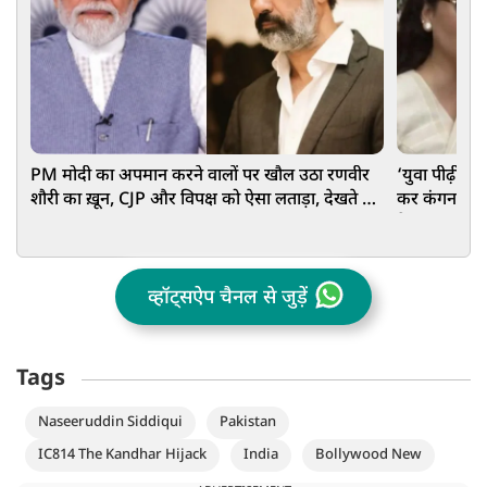
PM मोदी का अपमान करने वालों पर खौल उठा रणवीर
‘युवा पीढ़ी हम
शौरी का ख़ून, CJP और विपक्ष को ऐसा लताड़ा, देखते रह
कर कंगना पर 
गए सब
के ऊपर काम
व्हॉट्सऐप चैनल से जुड़ें
Tags
Naseeruddin Siddiqui
Pakistan
IC814 The Kandhar Hijack
India
Bollywood New