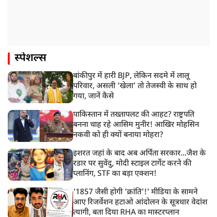
स्पेशल्स
बांकीपुर में हारी BJP, लेकिन सदमे में लालू
परिवार, असली ‘खेला’ तो तेजस्वी के साथ हो
गया, जानें कैसे
पाकिस्तान में तख्तापलट की आहट? राष्ट्रपति
बनना चाह रहे आसिम मुनीर! आखिर मोहसिन
नकवी को ही क्यों बनाया मोहरा?
इशरत जहां के बाद अब अर्पिता सरकार...जैश के
रडार पर सुवेंदु, मोदी स्टाइल टार्गेट करने की
प्लानिंग, STF का बड़ा एक्शन!
'1857 जैसी होगी 'क्रांति'!' मीडिया के सामने
आए रिजर्वेशन हटाओ आंदोलन के सूत्रधार वेदांश
त्यागी, बता दिया RHA का मास्टरप्लान