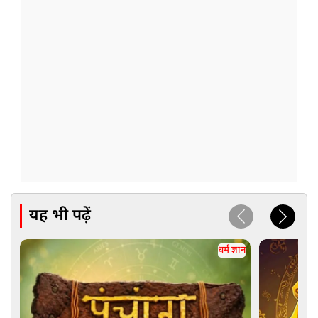
यह भी पढ़ें
धर्म ज्ञान