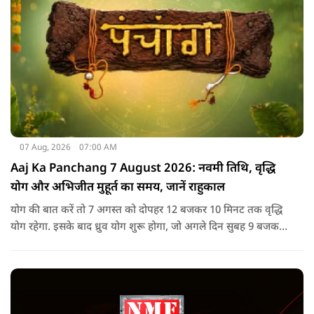
07 Aug, 2026
07:00 AM
Aaj Ka Panchang 7 August 2026: नवमी तिथि, वृद्धि
योग और अभिजीत मुहूर्त का समय, जानें राहुकाल
योग की बात करें तो 7 अगस्त को दोपहर 12 बजकर 10 मिनट तक वृद्धि
योग रहेगा. इसके बाद ध्रुव योग शुरू होगा, जो अगले दिन सुबह 9 बजकर
1 मिनट तक रहेगा. वृद्धि योग को उन्नति और तरक्की से जुड़ा माना जाता
है, जबकि ध्रुव योग मजबूती का संकेत देता है.