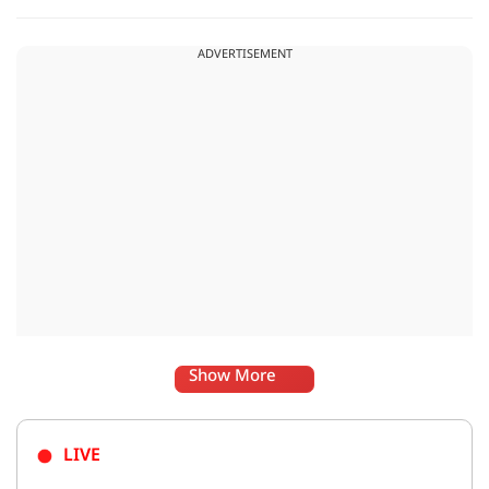
जबकि कुछ को स्वास्थ्य का ध्यान रखना होगा. जानिए आज आपके सितारे
क्या संकेत दे रहे हैं और कौनसी चीज आपके दिन को पूरी तरह बदल
ADVERTISEMENT
सकता है.
Show More
LIVE