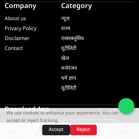
Company
Category
About us
न्यूज
Privacy Policy
राज्य
Disclaimer
एक्सक्लूसिव
Contact
यूटीलिटी
खेल
मनोरंजन
धर्म ज्ञान
यूटीलिटी
Download App
We use cookies to enhance your experience. You can
accept or reject tracking.
GET IT ON
GET IT ON
Accept
Reject
शॉर्ट्स
होम
वीडियो
खोजें
Google Play
App Store
वेब स्टोरीज़