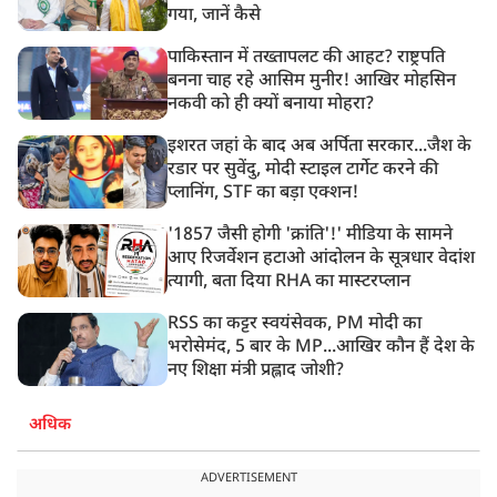
गया, जानें कैसे
पाकिस्तान में तख्तापलट की आहट? राष्ट्रपति
बनना चाह रहे आसिम मुनीर! आखिर मोहसिन
नकवी को ही क्यों बनाया मोहरा?
इशरत जहां के बाद अब अर्पिता सरकार...जैश के
रडार पर सुवेंदु, मोदी स्टाइल टार्गेट करने की
प्लानिंग, STF का बड़ा एक्शन!
'1857 जैसी होगी 'क्रांति'!' मीडिया के सामने
आए रिजर्वेशन हटाओ आंदोलन के सूत्रधार वेदांश
त्यागी, बता दिया RHA का मास्टरप्लान
RSS का कट्टर स्वयंसेवक, PM मोदी का
भरोसेमंद, 5 बार के MP...आखिर कौन हैं देश के
नए शिक्षा मंत्री प्रह्लाद जोशी?
अधिक
ADVERTISEMENT