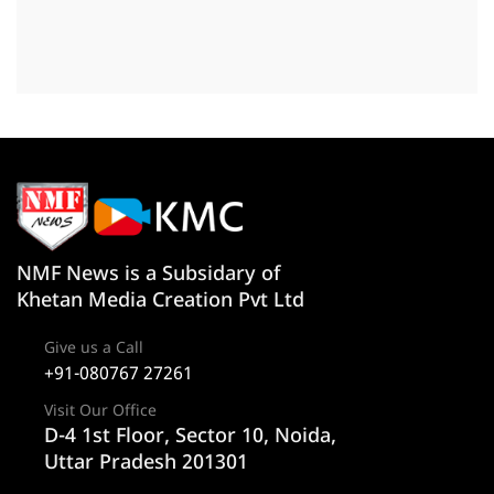
NMF News is a Subsidary of
Khetan Media Creation Pvt Ltd
Give us a Call
+91-080767 27261
Visit Our Office
D-4 1st Floor, Sector 10, Noida,
Uttar Pradesh 201301