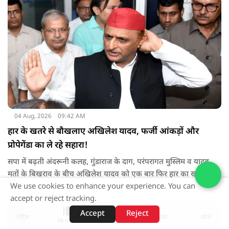
पार करता जाता है. शिव भक्त को अपने शरीर की सीमाओं का नए सिरे से
साक्षात्कार होता है.
04 Aug, 2026
09:42 AM
हार के खतरे से बौखलाए अखिलेश यादव, फर्जी आंकड़ों और
प्रोपेगेंडा का ले रहे सहारा!
सपा में बढ़ती अंदरूनी कलह, गुंडाराज के दाग, परंपरागत मुस्लिम व यादव
मतों के बिखराव के बीच अखिलेश यादव को एक बार फिर हार का खतरा
दिखाई देने लगा है. योगी सरकार के विकास के आंकड़ों को चुनौती न दे
We use cookies to enhance your experience. You can
पाने की बेबसी उनसे वह भी करवा रही है, जो एक राजनेता को नहीं करना
accept or reject tracking.
चाहिए- फर्जी आंकड़ों और गलत जानकारी का प्रसार.
Accept
Reject
शॉर्ट्स
होम
वीडियो
खोजें
वेब स्टोरीज़