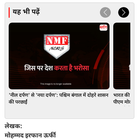
यह भी पढ़ें
ब्लॉग
'नील दर्पण' से 'नया दर्पण': पश्चिम बंगाल में दोहरे शासन
भारत की ‘साइल
की परछाईं
पीएम मोदी ने
समझने में यूरो
लेखक:
मोहम्मद इरफान ऊर्फी