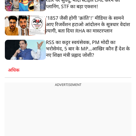
रडार पर सुवेंदु, मोदी स्टाइल टार्गेट करने की
प्लानिंग, STF का बड़ा एक्शन!
'1857 जैसी होगी 'क्रांति'!' मीडिया के सामने
आए रिजर्वेशन हटाओ आंदोलन के सूत्रधार वेदांश
त्यागी, बता दिया RHA का मास्टरप्लान
RSS का कट्टर स्वयंसेवक, PM मोदी का
भरोसेमंद, 5 बार के MP...आखिर कौन हैं देश के
नए शिक्षा मंत्री प्रह्लाद जोशी?
अधिक
ADVERTISEMENT