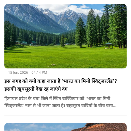
झरना कर्नाटक के शिमोगा जिले में मास्तीकट्टे नामक एक छोटे से गाँव के
पास स्थित है। ये झरना वराही नदी से बनता है और पश्चिमी घाट से होकर
गुजरता है।
15 Jun, 2026
04:14 PM
इस जगह को क्यों कहा जाता हैं 'भारत का मिनी स्विट्जरलैंड'?
इसकी खूबसूरती देख रह जाएंगे दंग
हिमाचल प्रदेश के चंबा जिले में स्थित खज्जियार को 'भारत का मिनी
स्विट्जरलैंड' नाम से भी जाना जाता है। खूबसूरत वादियों के बीच बसा
खज्जियार एक छोटा लेकिन बेहद खूबसूरत हिल स्टेशन है। ये समुद्र तल से
लगभग 6,500 फीट की ऊंचाई पर स्थित है। ये जगह अपनी हरियाली,
देवदार के जंगलों और खूबसूरत झील के लिए मशहूर है।