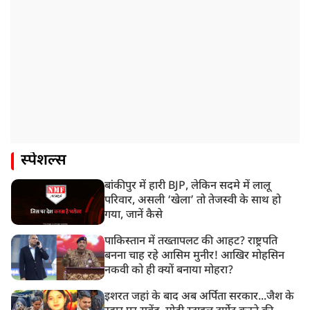
स्पेशल्स
बांकीपुर में हारी BJP, लेकिन सदमे में लालू
परिवार, असली ‘खेला’ तो तेजस्वी के साथ हो
गया, जानें कैसे
पाकिस्तान में तख्तापलट की आहट? राष्ट्रपति
बनना चाह रहे आसिम मुनीर! आखिर मोहसिन
नकवी को ही क्यों बनाया मोहरा?
इशरत जहां के बाद अब अर्पिता सरकार...जैश के