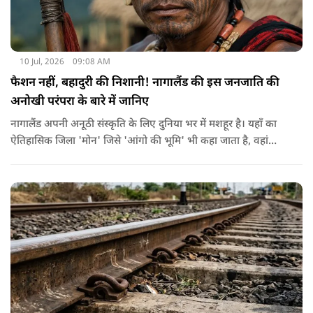
10 Jul, 2026
09:08 AM
फैशन नहीं, बहादुरी की निशानी! नागालैंड की इस जनजाति की
अनोखी परंपरा के बारे में जानिए
नागालैंड अपनी अनूठी संस्कृति के लिए दुनिया भर में मशहूर है। यहाँ का
ऐतिहासिक जिला 'मोन' जिसे 'आंगो की भूमि' भी कहा जाता है, वहां
कोन्याक जनजाति रहती है। अंघो का मतलब गांव का मुखिया या राजा
जिसके घर के दरवाजे पर दुश्मनों के कटे हुए सिर टंगे रहते थे।