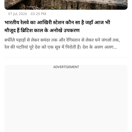
07 Jul, 2026
03:20 PM
भारतीय रेलवे का आखिरी स्टेशन कौन सा है जहाँ आज भी
मौजूद हैं ब्रिटिश काल के अनोखे उपकरण
बर्फीले पहाड़ों से लेकर समंदर तक और रेगिस्तान से लेकर घने जंगलों तक,
रेल की पटरियां पूरे देश को एक सूत्र में पिरोती हैं। देश के अलग अलग
छोरों पर नजर डालें तो सबसे उत्तरी रेलवे स्टेशन बारामूला रेलवे स्टेशन है
जहां से आगे भारतीय रेलवे की पटरियां नहीं जातीं। ठीक उसी तरह सबसे
ADVERTISEMENT
दक्षिणी रेलवे स्टेशन कन्याकुमारी रेलवे स्टेशन है। इसके अलावा सबसे
पश्चिमी रेलवे स्टेशन ओखा रेलवे स्टेशन है। लेकिन आज हम बाते करेंगे
भारत के सबसे पूर्वी सीमांत रेलवे स्टेशन की।