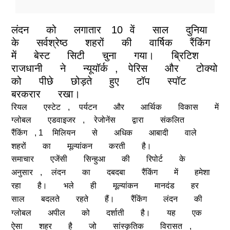
लंदन
को
लगातार
10
वें
साल
दुनिया
के
सर्वश्रेष्ठ
शहरों
की
वार्षिक
रैंकिंग
में
बेस्ट
सिटी
चुना
गया।
ब्रिटिश
राजधानी
ने
न्यूयॉर्क
,
पेरिस
और
टोक्यो
को
पीछे
छोड़ते
हुए
टॉप
स्पॉट
बरकरार
रखा।
रियल
एस्टेट
,
पर्यटन
और
आर्थिक
विकास
में
ग्लोबल
एडवाइजर
,
रेजोनेंस
द्वारा
संकलित
रैंकिंग
, 1
मिलियन
से
अधिक
आबादी
वाले
शहरों
का
मूल्यांकन
करती
है।
समाचार
एजेंसी
सिन्हुआ
की
रिपोर्ट
के
अनुसार
,
लंदन
का
दबदबा
रैंकिंग
में
हमेशा
रहा
है।
भले
ही
मूल्यांकन
मानदंड
हर
साल
बदलते
रहते
हैं।
रैंकिंग
लंदन
की
ग्लोबल
अपील
को
दर्शाती
है।
यह
एक
ऐसा
शहर
है
जो
सांस्कृतिक
विरासत
,