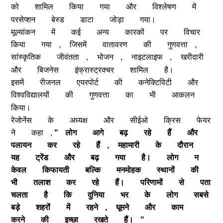
को
शामिल
किया
गया
और
विश्लेषण
में
परसेप्शन
बेस्ड
डाटा
जोड़ा
गया।
मूल्यांकन
में
कई
अन्य
कारकों
पर
विचार
किया
गया
,
जिसमें
वातावरण
की
गुणवत्ता
,
सांस्कृतिक
जीवंतता
,
भोजन
,
नाइटलाइफ
,
खरीदारी
और
बिजनेस
इंफ्रास्ट्रक्चर
शामिल
है।
इसमें
रीजनल
एयरपोर्ट
की
कनेक्टिविटी
और
विश्वविद्यालयों
की
गुणवत्ता
का
भी
आकलन
किया।
रेजोनेंस
के
अध्यक्ष
और
सीईओ
क्रिस
फेयर
ने
कहा
,
"
लोग
आगे
बढ़
रहे
हैं
और
पलायन
कर
रहे
हैं
,
महामारी
के
दौरान
यह
ट्रेंड
और
बढ़
गया
है।
लोग
न
केवल
किफायती
बल्कि
मनमोहक
स्थानों
की
भी
तलाश
कर
रहे
हैं।
परिणामों
से
पता
चलता
है
कि
दुनिया
भर
के
लोग
सबसे
बड़े
शहरों
में
रहने
,
घूमने
और
काम
करने
की
इच्छा
रखते
हैं।
"