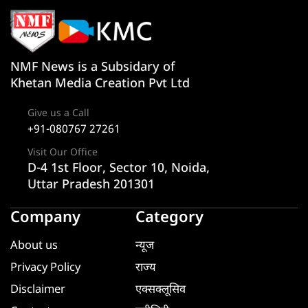
NMF News is a Subsidary of
Khetan Media Creation Pvt Ltd
Give us a Call
+91-080767 27261
Visit Our Office
D-4 1st Floor, Sector 10, Noida,
Uttar Pradesh 201301
Company
Category
About us
न्यूज
Privacy Policy
राज्य
Disclaimer
एक्सक्लूसिव