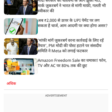
मोदी सरकार की चेतावनी के आगे झुका मेटा,
मार्क ज़ुकरबर्ग ने भारत से मांगी माफ़ी, गलती भी
स्वीकार की
अब ₹2,000 से ऊपर के UPI पेमेंट पर लग
सकता है चार्ज, आम आदमी पर क्या होगा असर?
‘मांफी मांगें जुकरबर्ग वरना कार्रवाई के लिए रहें
तैयार’, PM मोदी की पोस्ट हटाने पर संसदीय
समिति ने Meta को लगाई फटकार
Amazon Freedom Sale का धमाका! फोन,
TV और AC पर 80% तक की छूट
अधिक
ADVERTISEMENT