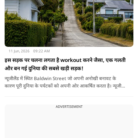
11 Jun, 2026
09:22 AM
इस सड़क पर चलना लगता है workout करने जैसा, एक गलती
और बन गई दुनिया की सबसे खड़ी सड़क!
न्यूजीलैंड में स्थित Baldwin Street जो अपनी अनोखी बनावट के
कारण पूरी दुनिया के पर्यटकों को अपनी ओर आकर्षित करता है। न्यूजीलैंड
के साउथ आइलैंड के शहर डुनेडिन के नॉर्थ ईस्ट वैली इलाके में मौजूद ये
स्ट्रीट मुख्य केंद्र से महज 3.5 किलोमीटर की दूरी पर स्थित है। इसीलिए यहाँ
ADVERTISEMENT
पहुँचना बेहद आसान है। गिनीज बुक ऑफ वर्ल्ड रिकॉर्ड्स ने इस सड़क के
बिल्कुल बीचों-बीच इसकी ढलान को मापा और बाल्डविन स्ट्रीट को
आधिकारिक तौर पर 'दुनिया की सबसे खड़ी सड़क' का खिताब दिया।