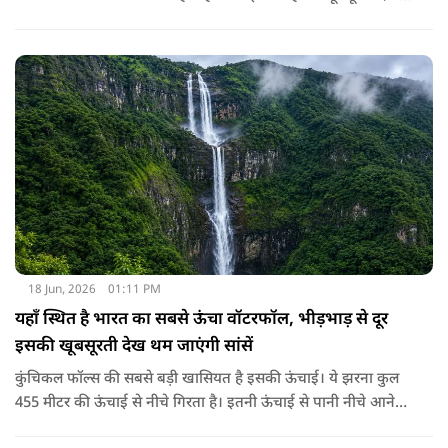
के साथ साथ इसकी कहानी जानने के लिए भी उत्साहित रहते हैं। इस
वैभवशाली शहर की स्थापना राव जोधा ने साल 1459 में की थी। दूर दूर से
लोग यहाँ के विशाल किले और ऐतिहासिक महल, रंग-बिरंगे बाजार और
स्वादिष्ट खाने के लिए खिंचे चले आते हैं। यहाँ साल के लगभग हर दिन
आसमान बिल्कुल साफ, चमकीला और बादलों से मुक्त रहता है और बाकी
जगहों के मुकाबले यहाँ चमकदार धूप भी रहती है जिस वजह से इस शहर
का नाम 'सन सिटी' पड़ा। इसके अलावा चारों तरफ नीले रंग के घर होने की
वजह से इसे ब्लू सिटी के नाम से भी जाना जाता है।
18 Jun, 2026
01:11 PM
यहाँ स्थित है भारत का सबसे ऊंचा वॉटरफॉल, भीड़भाड़ से दूर
इसकी खूबसूरती देख थम जाएंगी सांसें
कुंचिकल फॉल्स की सबसे बड़ी खासियत है इसकी ऊंचाई। ये झरना कुल
455 मीटर की ऊंचाई से नीचे गिरता है। इतनी ऊंचाई से पानी नीचे आने
पर उसकी गूंज और धुंध देखकर कोई भी स्तब्ध हो जाए। ये खूबसूरत