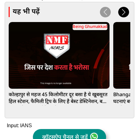
यह भी पढ़ें
Being Ghumakkad
कोल्हापुर से महज 45 किलोमीटर दूर बसा है ये खूबसूरत
Bhangarh: ऐ
हिल स्टेशन, फैमिली ट्रिप के लिए है बेस्ट डेस्टिनेशन, बना
घटनाएं बनाती
सकता है आपका वीकेंड स्पेशल
सबसे डरावना
Input: IANS
व्हॉट्सऐप चैनल से जुड़ें