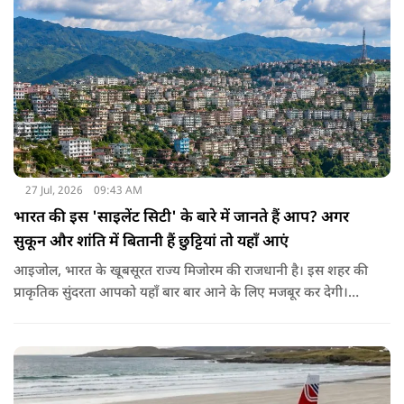
27 Jul, 2026
09:43 AM
भारत की इस 'साइलेंट सिटी' के बारे में जानते हैं आप? अगर
सुकून और शांति में बितानी हैं छुट्टियां तो यहाँ आएं
आइजोल, भारत के खूबसूरत राज्य मिजोरम की राजधानी है। इस शहर की
प्राकृतिक सुंदरता आपको यहाँ बार बार आने के लिए मजबूर कर देगी।
खूबसूरती के अलावा ये जगह अपनी अनुशासित ट्रैफिक व्यवस्था के लिए
पूरी दुनिया में जानी जाती है। आइजोल में आपको न तो घंटों लंबे ट्रैफिक
जाम मिलेंगे और न ही कोई ओवरटेक करने वाला। यहाँ की सबसे खास
बात ये है कि यहाँ गाड़ियों का हॉर्न या शोर न के बराबर सुनाई देता है। लोग
यहाँ बेवजह गाड़ी का हॉर्न नहीं बजाते। इसलिए इस शहर को 'साइलेंट