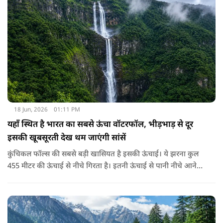
स्वादिष्ट खाने के लिए खिंचे चले आते हैं। यहाँ साल के लगभग हर दिन
आसमान बिल्कुल साफ, चमकीला और बादलों से मुक्त रहता है और बाकी
जगहों के मुकाबले यहाँ चमकदार धूप भी रहती है जिस वजह से इस शहर
का नाम 'सन सिटी' पड़ा। इसके अलावा चारों तरफ नीले रंग के घर होने की
वजह से इसे ब्लू सिटी के नाम से भी जाना जाता है।
18 Jun, 2026
01:11 PM
यहाँ स्थित है भारत का सबसे ऊंचा वॉटरफॉल, भीड़भाड़ से दूर
इसकी खूबसूरती देख थम जाएंगी सांसें
कुंचिकल फॉल्स की सबसे बड़ी खासियत है इसकी ऊंचाई। ये झरना कुल
455 मीटर की ऊंचाई से नीचे गिरता है। इतनी ऊंचाई से पानी नीचे आने
पर उसकी गूंज और धुंध देखकर कोई भी स्तब्ध हो जाए। ये खूबसूरत
झरना कर्नाटक के शिमोगा जिले में मास्तीकट्टे नामक एक छोटे से गाँव के
पास स्थित है। ये झरना वराही नदी से बनता है और पश्चिमी घाट से होकर
गुजरता है।