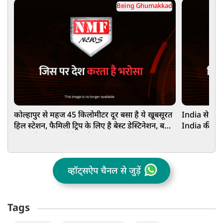
Being Ghumakkad
कोल्हापुर से महज 45 किलोमीटर दूर बसा है ये खूबसूरत
India से Ph
हिल स्टेशन, फैमिली ट्रिप के लिए है बेस्ट डेस्टिनेशन, बना
India की सीधी
सकता है आपका वीकेंड स्पेशल
शानदार घूमने 
व्हॉट्सऐप चैनल से जुड़ें
Tags