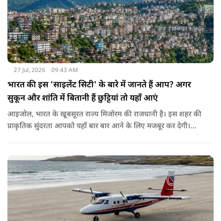
27 Jul, 2026
09:43 AM
भारत की इस 'साइलेंट सिटी' के बारे में जानते हैं आप? अगर
सुकून और शांति में बितानी हैं छुट्टियां तो यहाँ आएं
आइजोल, भारत के खूबसूरत राज्य मिजोरम की राजधानी है। इस शहर की
प्राकृतिक सुंदरता आपको यहाँ बार बार आने के लिए मजबूर कर देगी।
खूबसूरती के अलावा ये जगह अपनी अनुशासित ट्रैफिक व्यवस्था के लिए
पूरी दुनिया में जानी जाती है। आइजोल में आपको न तो घंटों लंबे ट्रैफिक
जाम मिलेंगे और न ही कोई ओवरटेक करने वाला। यहाँ की सबसे खास
बात ये है कि यहाँ गाड़ियों का हॉर्न या शोर न के बराबर सुनाई देता है। लोग
यहाँ बेवजह गाड़ी का हॉर्न नहीं बजाते। इसलिए इस शहर को 'साइलेंट
सिटी' का खिताब भी मिला हुआ है।