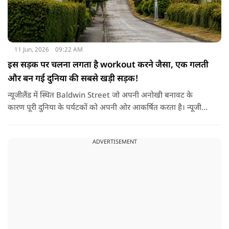
11 Jun, 2026
09:22 AM
इस सड़क पर चलना लगता है workout करने जैसा, एक गलती
और बन गई दुनिया की सबसे खड़ी सड़क!
न्यूजीलैंड में स्थित Baldwin Street जो अपनी अनोखी बनावट के
कारण पूरी दुनिया के पर्यटकों को अपनी ओर आकर्षित करता है। न्यूजीलैंड
के साउथ आइलैंड के शहर डुनेडिन के नॉर्थ ईस्ट वैली इलाके में मौजूद ये
स्ट्रीट मुख्य केंद्र से महज 3.5 किलोमीटर की दूरी पर स्थित है। इसीलिए यहाँ
ADVERTISEMENT
पहुँचना बेहद आसान है। गिनीज बुक ऑफ वर्ल्ड रिकॉर्ड्स ने इस सड़क के
बिल्कुल बीचों-बीच इसकी ढलान को मापा और बाल्डविन स्ट्रीट को
आधिकारिक तौर पर 'दुनिया की सबसे खड़ी सड़क' का खिताब दिया।