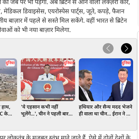
ेब पर भी पड़ेगा. अब ब्रिटेन से आने वाली लक्ज़री कारें,
क्स, मेडिकल डिवाइसेस, एयरोस्पेस पार्ट्स, जूते, कपड़े, फैशन
बाज़ार में पहले से सस्ते मिल सकेंगे. वहीं भारत से ब्रिटेन
सेवाओं को भी नया बाज़ार मिलेगा.
दुनिया
दुनिया
दुनिया
 हाथ,
'ये एहसान कभी नहीं
हथियार और सैन्य मदद भेजने
प
C के
भूलेंगे...', चीन ने पहली बार
ही वाला था चीन… ईरान ने कर
प
ा ऐलान,
सार्वजनिक मंच से भारतीय
दी बड़ी गलती, कुवैत में चीनी
क
सेना को बोला- धन्यवाद, जानें
कंपनी पर किया अटैक, एक
ए
क्या है इसकी बड़ी वजह
की मौत
र लोकतंत्र के मजबूत स्तंभ माने जाते हैं. ऐसे में दोनों देशों के