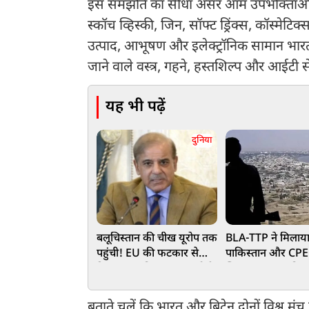
इस समझौते का सीधा असर आम उपभोक्ताओं की ज
स्कॉच व्हिस्की, जिन, सॉफ्ट ड्रिंक्स, कॉस्मेटि
उत्पाद, आभूषण और इलेक्ट्रॉनिक सामान भारतीय 
जाने वाले वस्त्र, गहने, हस्तशिल्प और आईटी 
यह भी पढ़ें
दुनिया
बलूचिस्तान की चीख यूरोप तक
BLA-TTP ने मिलाया
पहुंची! EU की फटकार से
पाकिस्तान और CPE
हिल गया पाकिस्तान, बंद होगी
खिलाफ जंग का किय
मुफ्त की कमाई!
चीन की उड़ी नींद
बताते चलें कि भारत और ब्रिटेन दोनों विश्व मंच प