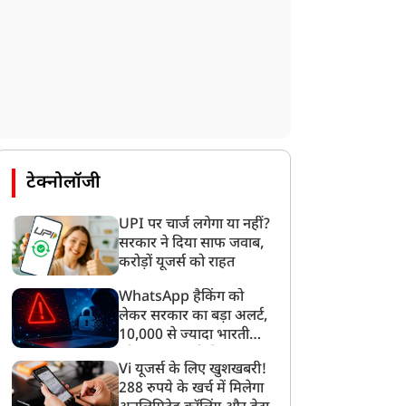
टेक्नोलॉजी
UPI पर चार्ज लगेगा या नहीं?
सरकार ने दिया साफ जवाब,
करोड़ों यूजर्स को राहत
WhatsApp हैकिंग को
लेकर सरकार का बड़ा अलर्ट,
10,000 से ज्यादा भारतीयों
को साइबर हमले से बचाया
Vi यूजर्स के लिए खुशखबरी!
गया
288 रुपये के खर्च में मिलेगा