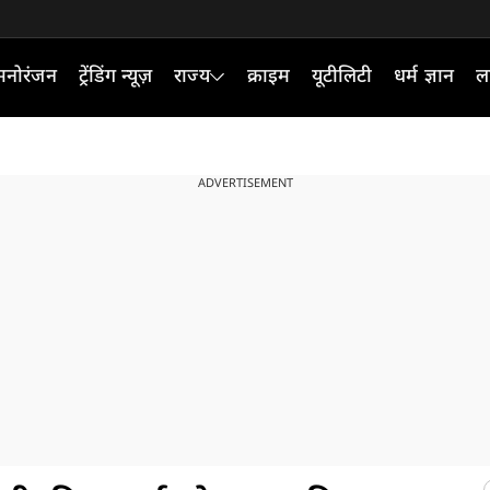
मनोरंजन
ट्रेंडिंग न्यूज़
राज्य
क्राइम
यूटीलिटी
धर्म ज्ञान
ल
ADVERTISEMENT