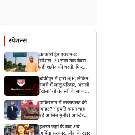
स्पेशल्स
काकोरी ट्रेन एक्शन-डे
स्पेशल: 70 साल तक बेबस
दुनिया
दुनिया
रही शहीद की धरती, फिर
CM योगी ने मिटा दिया तीन
बांकीपुर में हारी BJP, लेकिन
पीढ़ियों का दर्द
सदमे में लालू परिवार, असली
‘खेला’ तो तेजस्वी के साथ हो
गया, जानें कैसे
पाकिस्तान में तख्तापलट की
ाकिस्तान में भी ‘कॉकरोच
हिंदू राष्ट्र की मांग को लेकर
आहट? राष्ट्रपति बनना चाह
ार्टी’ की एंट्री! मुनीर-शहबाज
नेपाल में उबाल, सड़कों पर
रहे आसिम मुनीर! आखिर
ी बढ़ी टेंशन, युवाओं के इस
उतरे हजारों लोग
मोहसिन नकवी को ही क्यों
जेंडे से मचेगा बवाल?
इशरत जहां के बाद अब
बनाया मोहरा?
अर्पिता सरकार...जैश के रडार