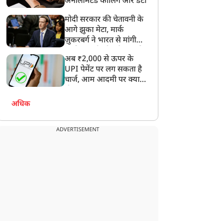
अनलिमिटेड कॉलिंग और डेटा
मोदी सरकार की चेतावनी के
आगे झुका मेटा, मार्क
ज़ुकरबर्ग ने भारत से मांगी
माफ़ी, गलती भी स्वीकार की
अब ₹2,000 से ऊपर के
UPI पेमेंट पर लग सकता है
चार्ज, आम आदमी पर क्या
होगा असर?
अधिक
ADVERTISEMENT