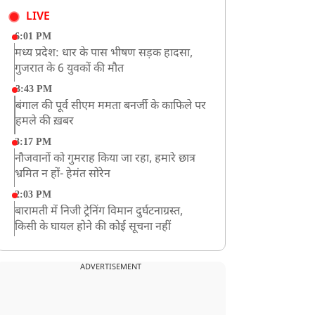
LIVE
6:01 PM
मध्य प्रदेश: धार के पास भीषण सड़क हादसा,
गुजरात के 6 युवकों की मौत
3:43 PM
बंगाल की पूर्व सीएम ममता बनर्जी के काफिले पर
हमले की ख़बर
3:17 PM
नौजवानों को गुमराह किया जा रहा, हमारे छात्र
भ्रमित न हों- हेमंत सोरेन
2:03 PM
बारामती में निजी ट्रेनिंग विमान दुर्घटनाग्रस्त,
किसी के घायल होने की कोई सूचना नहीं
12:16 PM
JPSC परीक्षा विवाद: अनशन पर बैठे छात्र नेता
ADVERTISEMENT
देवेंद्र महतो की तबीयत बिगड़ी
10:44 AM