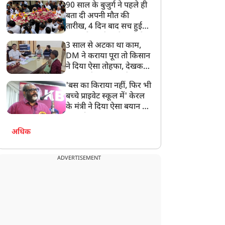
90 साल के बुजुर्ग ने पहले ही
बता दी अपनी मौत की
तारीख, 4 दिन बाद सच हुई
बात, परिवार ने गाजे-बाजे के
3 साल से अटका था काम,
साथ निकाली अंतिम यात्रा
DM ने कराया पूरा तो किसान
ने दिया ऐसा तोहफा, देखकर
अफसर ने कहा- इससे
'बस का किराया नहीं, फिर भी
अनमोल कुछ नहीं
बच्चे प्राइवेट स्कूल में' केरल
के मंत्री ने दिया ऐसा बयान की
खड़ा हो गया बड़ा बवाल
अधिक
ADVERTISEMENT