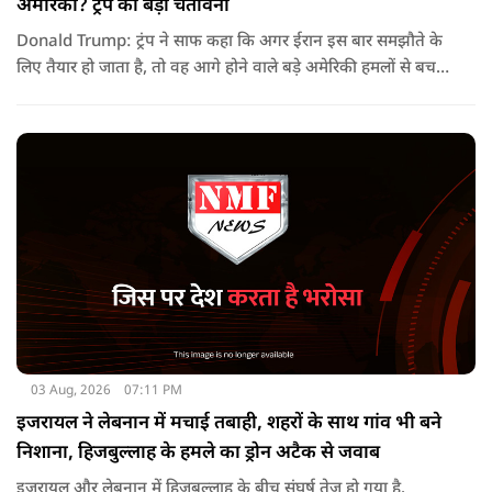
अमेरिका? ट्रंप की बड़ी चेतावनी
Donald Trump: ट्रंप ने साफ कहा कि अगर ईरान इस बार समझौते के
लिए तैयार हो जाता है, तो वह आगे होने वाले बड़े अमेरिकी हमलों से बच
सकता है. लेकिन अगर बातचीत बेनतिजा रही, तो अमेरिका और ज्यादा
सख्त कदम उठाने से पीछे नहीं हटेग.
03 Aug, 2026
07:11 PM
इजरायल ने लेबनान में मचाई तबाही, शहरों के साथ गांव भी बने
निशाना, हिजबुल्लाह के हमले का ड्रोन अटैक से जवाब
इजरायल और लेबनान में हिजबुल्लाह के बीच संघर्ष तेज हो गया है.