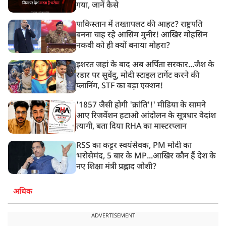
गया, जानें कैसे
पाकिस्तान में तख्तापलट की आहट? राष्ट्रपति
बनना चाह रहे आसिम मुनीर! आखिर मोहसिन
नकवी को ही क्यों बनाया मोहरा?
इशरत जहां के बाद अब अर्पिता सरकार...जैश के
रडार पर सुवेंदु, मोदी स्टाइल टार्गेट करने की
प्लानिंग, STF का बड़ा एक्शन!
'1857 जैसी होगी 'क्रांति'!' मीडिया के सामने
आए रिजर्वेशन हटाओ आंदोलन के सूत्रधार वेदांश
त्यागी, बता दिया RHA का मास्टरप्लान
RSS का कट्टर स्वयंसेवक, PM मोदी का
भरोसेमंद, 5 बार के MP...आखिर कौन हैं देश के
नए शिक्षा मंत्री प्रह्लाद जोशी?
अधिक
ADVERTISEMENT