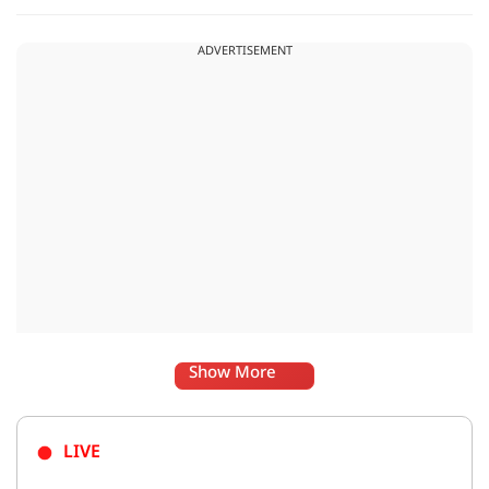
धटना आतंकवाद विरोधी शांति रैली के दौरान हुई. कहा जा रहा है कि
इसमें क़रीब 55 लोग घायल हुए हैं.
ADVERTISEMENT
Show More
LIVE