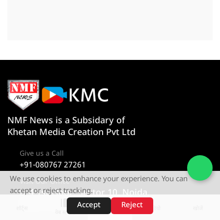
NMF News is a Subsidary of
Khetan Media Creation Pvt Ltd
Give us a Call
+91-080767 27261
We use cookies to enhance your experience. You can
Visit Our Office
accept or reject tracking.
D-4 1st Floor, Sector 10, Noida,
Uttar Pradesh 201301
Accept
Reject
शॉर्ट्स
होम
वीडियो
खोजें
वेब स्टोरीज़