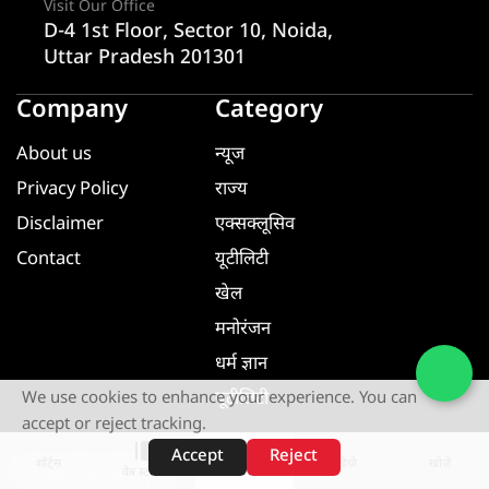
Visit Our Office
D-4 1st Floor, Sector 10, Noida,
Uttar Pradesh 201301
Company
Category
About us
न्यूज
Privacy Policy
राज्य
Disclaimer
एक्सक्लूसिव
Contact
यूटीलिटी
खेल
मनोरंजन
धर्म ज्ञान
यूटीलिटी
We use cookies to enhance your experience. You can
accept or reject tracking.
Accept
Reject
शॉर्ट्स
होम
वीडियो
खोजें
Download App
वेब स्टोरीज़