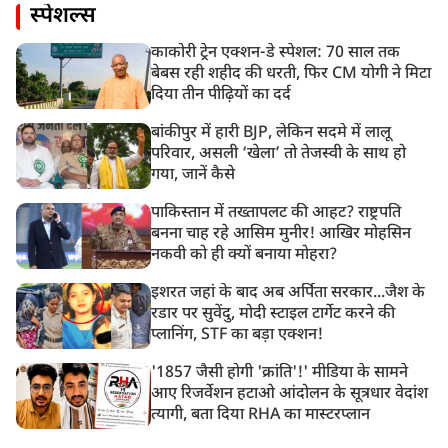
स्पेशल्स
काकोरी ट्रेन एक्शन-डे स्पेशल: 70 साल तक
बेबस रही शहीद की धरती, फिर CM योगी ने मिटा
दिया तीन पीढ़ियों का दर्द
बांकीपुर में हारी BJP, लेकिन सदमे में लालू
परिवार, असली ‘खेला’ तो तेजस्वी के साथ हो
गया, जानें कैसे
पाकिस्तान में तख्तापलट की आहट? राष्ट्रपति
बनना चाह रहे आसिम मुनीर! आखिर मोहसिन
नकवी को ही क्यों बनाया मोहरा?
इशरत जहां के बाद अब अर्पिता सरकार...जैश के
रडार पर सुवेंदु, मोदी स्टाइल टार्गेट करने की
प्लानिंग, STF का बड़ा एक्शन!
'1857 जैसी होगी 'क्रांति'!' मीडिया के सामने
आए रिजर्वेशन हटाओ आंदोलन के सूत्रधार वेदांश
त्यागी, बता दिया RHA का मास्टरप्लान