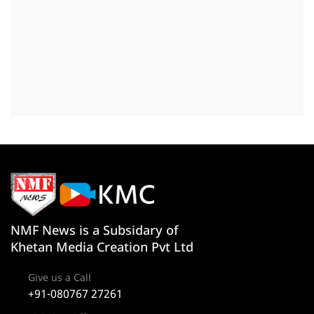
NMF News is a Subsidary of
Khetan Media Creation Pvt Ltd
Give us a Call
+91-080767 27261