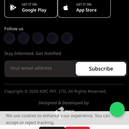
GET IT ON
GET IT ON
Google Play
App Store
Follow us
Stay Informed. Get Notified
Subscribe
Copyright © 2026 KMC PVT. LTD. All Rights Reserved.
Designed & Developed by
We use cookies to enhance your experience. You can
accept or reject tracking.