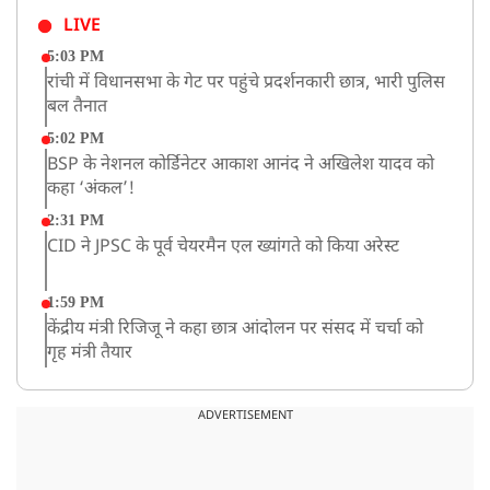
LIVE
5:03 PM
रांची में विधानसभा के गेट पर पहुंचे प्रदर्शनकारी छात्र, भारी पुलिस
बल तैनात
5:02 PM
BSP के नेशनल कोर्डिनेटर आकाश आनंद ने अखिलेश यादव को
कहा ‘अंकल’!
2:31 PM
CID ने JPSC के पूर्व चेयरमैन एल ख्यांगते को किया अरेस्ट
1:59 PM
केंद्रीय मंत्री रिजिजू ने कहा छात्र आंदोलन पर संसद में चर्चा को
गृह मंत्री तैयार
1:54 PM
अभिषेक बनर्जी को आंखों के इलाज के लिए विदेश जाने की
ADVERTISEMENT
इजाजत, SC ने लगाईं ये शर्तें!
1:40 PM