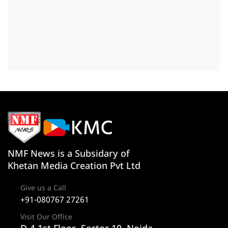
NMF News is a Subsidary of
Khetan Media Creation Pvt Ltd
Give us a Call
+91-080767 27261
Visit Our Office