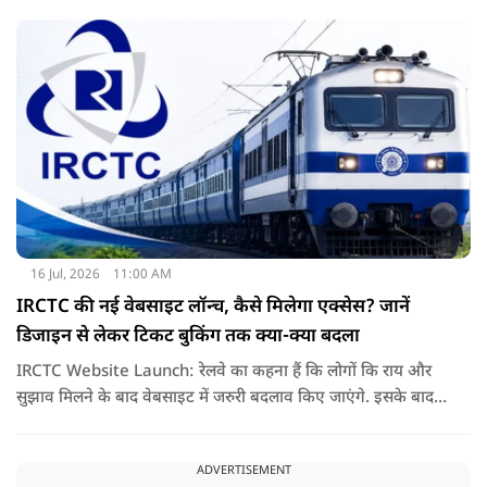
दूसरी अदालतों में भी ऐसी ही शिकायतों के आने की संभावना बढ़ गई है.
16 Jul, 2026
11:00 AM
IRCTC की नई वेबसाइट लॉन्च, कैसे मिलेगा एक्सेस? जानें
डिजाइन से लेकर टिकट बुकिंग तक क्या-क्या बदला
IRCTC Website Launch: रेलवे का कहना हैं कि लोगों कि राय और
सुझाव मिलने के बाद वेबसाइट में जरुरी बदलाव किए जाएंगे. इसके बाद
यही नया पोर्टल सभी यात्रियों के लिए पूरी तरह लॉन्च कर दिया जाएगा. नई
वेबसाइट का मकसद सिर्फ इसका लुक बदलना नहीं हैं, बल्कि टिकट
ADVERTISEMENT
बुकिंग को पहले से ज्यादा आसान तेज और बिना परेशानी वाला बनाना हैं.