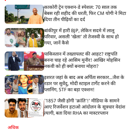
काकोरी ट्रेन एक्शन-डे स्पेशल: 70 साल तक
बेबस रही शहीद की धरती, फिर CM योगी ने मिटा
दिया तीन पीढ़ियों का दर्द
बांकीपुर में हारी BJP, लेकिन सदमे में लालू
परिवार, असली ‘खेला’ तो तेजस्वी के साथ हो
गया, जानें कैसे
पाकिस्तान में तख्तापलट की आहट? राष्ट्रपति
बनना चाह रहे आसिम मुनीर! आखिर मोहसिन
नकवी को ही क्यों बनाया मोहरा?
इशरत जहां के बाद अब अर्पिता सरकार...जैश के
रडार पर सुवेंदु, मोदी स्टाइल टार्गेट करने की
प्लानिंग, STF का बड़ा एक्शन!
'1857 जैसी होगी 'क्रांति'!' मीडिया के सामने
आए रिजर्वेशन हटाओ आंदोलन के सूत्रधार वेदांश
त्यागी, बता दिया RHA का मास्टरप्लान
अधिक