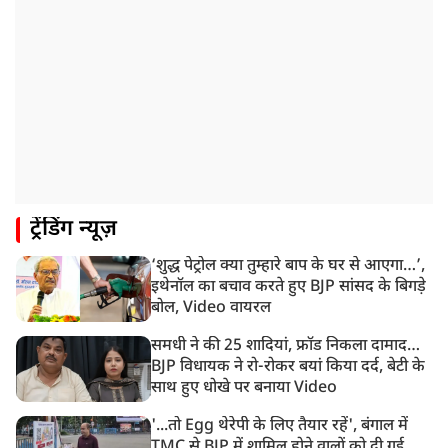
रांची: झारखंड विधानसभा परिसर में घुसे छात्र प्रदर्शनकारी,
पुलिस ने किया लाठीचार्ज
1:33 PM
संसद में फिर हंगामा, कार्यवाही स्थगित, नहीं चल सका प्रश्नकाल
12:43 PM
रांची प्रदर्शन: विधानसभा के बेहद करीब पहुंचे छात्र, वाटर कैनन
का हुआ इस्तेमाल
12:18 PM
ट्रेंडिंग न्यूज़
झारखंड विधानसभा के करीब पहुंचे छात्र प्रदर्शनकारी, तार वाले
बैरिकेड उखाड़े
‘शुद्ध पेट्रोल क्या तुम्हारे बाप के घर से आएगा…’,
11:24 AM
इथेनॉल का बचाव करते हुए BJP सांसद के बिगड़े
दिल्ली में AAP विधायक अजय दत्त के दक्षिणपुरी स्थित दफ़्तर के
बोल, Video वायरल
बाहर BJP का प्रदर्शन
समधी ने की 25 शादियां, फ्रॉड निकला दामाद…
BJP विधायक ने रो-रोकर बयां किया दर्द, बेटी के
साथ हुए धोखे पर बनाया Video
'...तो Egg थेरेपी के लिए तैयार रहें', बंगाल में
TMC से BJP में शामिल होने वालों को दी गई