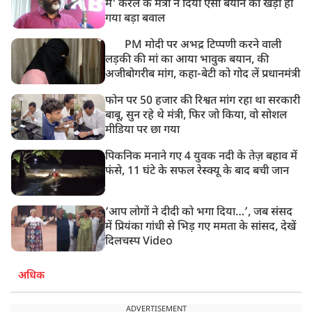
में' केरल के मंत्री ने दिया ऐसा बयान की खड़ा हो
गया बड़ा बवाल
PM मोदी पर अभद्र टिप्पणी करने वाली
लड़की की मां का आया भावुक बयान, की
अजीबोगरीब मांग, कहा-बेटी को गोद लें प्रधानमंत्री
फोन पर 50 हजार की रिश्वत मांग रहा था सरकारी
बाबू, सुन रहे थे मंत्री, फिर जो किया, वो सोशल
मीडिया पर छा गया
पिकनिक मनाने गए 4 युवक नदी के तेज़ बहाव में
फंसे, 11 घंटे के सफल रेस्क्यू के बाद बची जान
‘आप लोगों ने दीदी को भगा दिया…’, जब संसद
में प्रियंका गांधी से भिड़ गए ममता के सांसद, देखें
दिलचस्प Video
अधिक
ADVERTISEMENT