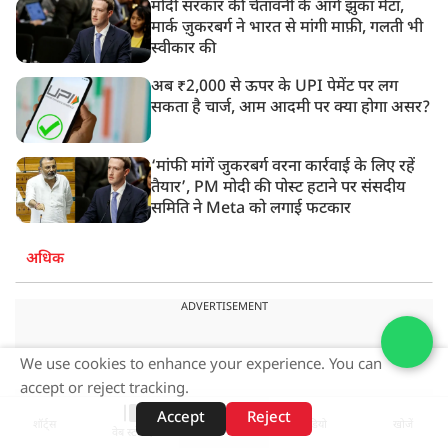
मोदी सरकार की चेतावनी के आगे झुका मेटा,
मार्क ज़ुकरबर्ग ने भारत से मांगी माफ़ी, गलती भी
स्वीकार की
अब ₹2,000 से ऊपर के UPI पेमेंट पर लग
सकता है चार्ज, आम आदमी पर क्या होगा असर?
‘मांफी मांगें जुकरबर्ग वरना कार्रवाई के लिए रहें
तैयार’, PM मोदी की पोस्ट हटाने पर संसदीय
समिति ने Meta को लगाई फटकार
अधिक
ADVERTISEMENT
We use cookies to enhance your experience. You can
accept or reject tracking.
Accept
Reject
शॉर्ट्स
होम
वीडियो
खोजें
वेब स्टोरीज़