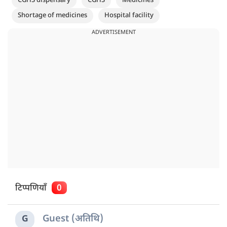
CGHS dispensary
CGHS
Medicines
Shortage of medicines
Hospital facility
ADVERTISEMENT
टिप्पणियाँ
0
Guest (अतिथि)
G