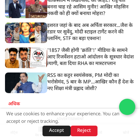
पाकिस्तान में तख्तापलट की आहट? राष्ट्रपति
बनना चाह रहे आसिम मुनीर! आखिर मोहसिन
नकवी को ही क्यों बनाया मोहरा?
इशरत जहां के बाद अब अर्पिता सरकार...जैश के
रडार पर सुवेंदु, मोदी स्टाइल टार्गेट करने की
प्लानिंग, STF का बड़ा एक्शन!
'1857 जैसी होगी 'क्रांति'!' मीडिया के सामने
आए रिजर्वेशन हटाओ आंदोलन के सूत्रधार वेदांश
त्यागी, बता दिया RHA का मास्टरप्लान
RSS का कट्टर स्वयंसेवक, PM मोदी का
भरोसेमंद, 5 बार के MP...आखिर कौन हैं देश के
नए शिक्षा मंत्री प्रह्लाद जोशी?
अधिक
We use cookies to enhance your experience. You can
ADVERTISEMENT
accept or reject tracking.
Accept
Reject
शॉर्ट्स
होम
वीडियो
खोजें
वेब स्टोरीज़