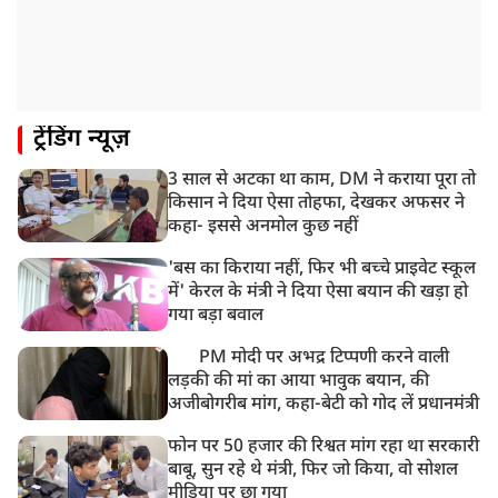
10:21 AM
हिमाचल के चंबा में बड़ा सड़क हादसा, 7 यात्रियों की मौत; 11
घायल
9:23 AM
ट्रेंडिंग न्यूज़
सलमान खान के घर के बाहर ड्यूटी पर तैनात पुलिसकर्मी की मौत,
अचानक बिगड़ी थी तबीयत
3 साल से अटका था काम, DM ने कराया पूरा तो
8:23 AM
किसान ने दिया ऐसा तोहफा, देखकर अफसर ने
देश के कई हिस्सों में भारी बारिश के आसार, मौसम विभाग ने
कहा- इससे अनमोल कुछ नहीं
जारी किया अलर्ट
'बस का किराया नहीं, फिर भी बच्चे प्राइवेट स्कूल
में' केरल के मंत्री ने दिया ऐसा बयान की खड़ा हो
गया बड़ा बवाल
PM मोदी पर अभद्र टिप्पणी करने वाली
लड़की की मां का आया भावुक बयान, की
अजीबोगरीब मांग, कहा-बेटी को गोद लें प्रधानमंत्री
फोन पर 50 हजार की रिश्वत मांग रहा था सरकारी
बाबू, सुन रहे थे मंत्री, फिर जो किया, वो सोशल
मीडिया पर छा गया