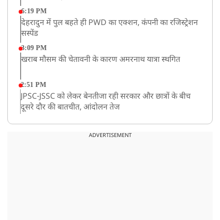
6:19 PM
देहरादुन में पुल बहते ही PWD का एक्शन, कंपनी का रजिस्ट्रेशन
सस्पेंड
3:09 PM
खराब मौसम की चेतावनी के कारण अमरनाथ यात्रा स्थगित
2:51 PM
JPSC-JSSC को लेकर बेनतीजा रही सरकार और छात्रों के बीच
दूसरे दौर की बातचीत, आंदोलन तेज
1:55 PM
प्रयागराज पहुंचे राहुल गांधी, ‘छात्रों की गूंज’ कार्यक्रम में होंगे
ADVERTISEMENT
शामिल
12:47 PM
मेरठ में CM योगी आदित्यनाथ ने कांवड़ यात्रियों का किया स्वागत
11:04 AM
असम बाढ़: 13 जिलों में 15 लाख से ज्यादा लोग प्रभावित, मृतकों
की संख्या 98 तक पहुंची