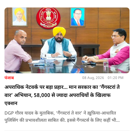
उन्होंने पूछा कि किस अधिकार से युवा पीढ़ी और Gen-Z को समझाओगे
कि वह भविष्य में क्या करें.
पंजाब
08 Aug, 2026
01:20 PM
अपराधिक नेटवर्क पर बड़ा प्रहार… मान सरकार का ‘गैंगस्टरां ते
वार’ अभियान, 58,000 से ज्यादा अपराधियों के खिलाफ
एक्शन
DGP गौरव यादव के मुताबिक, ‘गैंगस्टरां ते वार’ ने ख़ुफ़िया-आधारित
पुलिसिंग की प्रभावशीलता साबित की. इससे गैंगस्टर्स के लिए कहीं भी
सुरक्षित ठिकाना नहीं बचा.