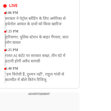
LIVE
8:06 PM
सरकार ने पेट्रोल ब्लेंडिंग के लिए अमेरिका से
इथेनॉल आयात के दावों को किया खारिज
7:25 PM
हरियाणा: पुलिस स्टेशन के बाहर गैंगवार, सात
लोग घायल
6:25 PM
गलत AI कंटेंट पर सरकार सख्त, तीन घंटे में
हटानी होगी अवैध सामग्री
5:40 PM
‘हम विरोधी हैं, दुश्मन नहीं’, राहुल गांधी से
बातचीत में बोले किरेन रिजिजू
4:42 PM
झारखंड के छात्रों को CJP का समर्थन, रांची पहुंच
ADVERTISEMENT
रहा CJP का एक दल
12:57 PM