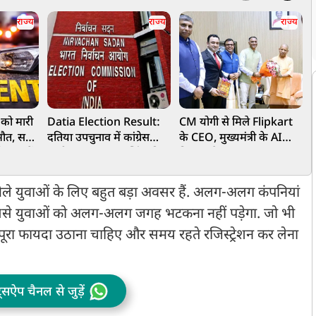
राज्य
राज्य
राज्य
 को मारी
Datia Election Result:
CM योगी से मिले Flipkart
झ
मौत, सबूत
दतिया उपचुनाव में कांग्रेस
के CEO, मुख्यमंत्री के AI
छ
 नहर में
उम्मीदवार घनश्याम सिंह की
विजन और MSME
व
जीत, भाजपा के आशुतोष
इकोसिस्टम के विस्तार में
तिवारी को 6016 वोटों से
भागीदार बनेगी कंपनी
 मेले युवाओं के लिए बहुत बड़ा अवसर हैं. अलग-अलग कंपनियां
हराया
 जिससे युवाओं को अलग-अलग जगह भटकना नहीं पड़ेगा. जो भी
का पूरा फायदा उठाना चाहिए और समय रहते रजिस्ट्रेशन कर लेना
ट्सऐप चैनल से जुड़ें