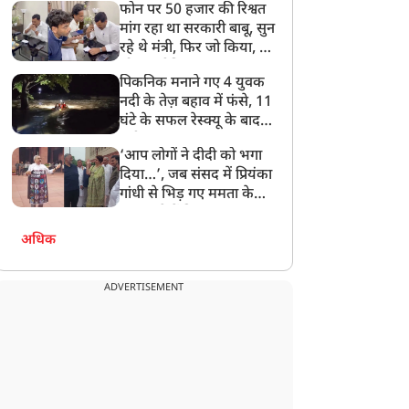
फोन पर 50 हजार की रिश्वत
बेटी को गोद लें प्रधानमंत्री
मांग रहा था सरकारी बाबू, सुन
रहे थे मंत्री, फिर जो किया, वो
सोशल मीडिया पर छा गया
पिकनिक मनाने गए 4 युवक
नदी के तेज़ बहाव में फंसे, 11
घंटे के सफल रेस्क्यू के बाद
बची जान
‘आप लोगों ने दीदी को भगा
दिया…’, जब संसद में प्रियंका
गांधी से भिड़ गए ममता के
सांसद, देखें दिलचस्प Video
अधिक
ADVERTISEMENT