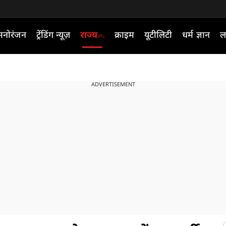
मनोरंजन
ट्रेंडिंग न्यूज़
राज्य
क्राइम
यूटीलिटी
धर्म ज्ञान
ल
ADVERTISEMENT