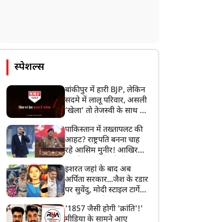
राज्य
राज्य
स्पेशल्स
ारखंड भर्ती परीक्षा विवाद:
'सपा को ब्राह्मण नहीं, सिर्फ
बांकीपुर में हारी BJP, लेकिन
ात्र नेता देवेंद्र महतो ने सोनम
वोट बैंक दिखता है'...
सदमे में लालू परिवार, असली
ांगचुक के आग्रह पर पिया
अखिलेश पर ब्रजेश पाठक का
‘खेला’ तो तेजस्वी के साथ हो
पानी,अनशन जारी
पलटवार
गया, जानें कैसे
पाकिस्तान में तख्तापलट की
आहट? राष्ट्रपति बनना चाह
रहे आसिम मुनीर! आखिर
मोहसिन नकवी को ही क्यों
इशरत जहां के बाद अब
बनाया मोहरा?
अर्पिता सरकार...जैश के रडार
पर सुवेंदु, मोदी स्टाइल टार्गेट
करने की प्लानिंग, STF का
'1857 जैसी होगी 'क्रांति'!'
बड़ा एक्शन!
मीडिया के सामने आए