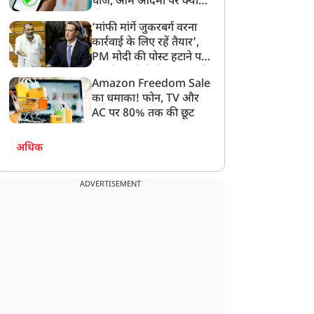
चार्ज, आम आदमी पर क्या
होगा असर?
‘मांफी मांगें जुकरबर्ग वरना
कार्रवाई के लिए रहें तैयार’,
PM मोदी की पोस्ट हटाने पर
संसदीय समिति ने Meta को
Amazon Freedom Sale
लगाई फटकार
का धमाका! फोन, TV और
AC पर 80% तक की छूट
अधिक
ADVERTISEMENT