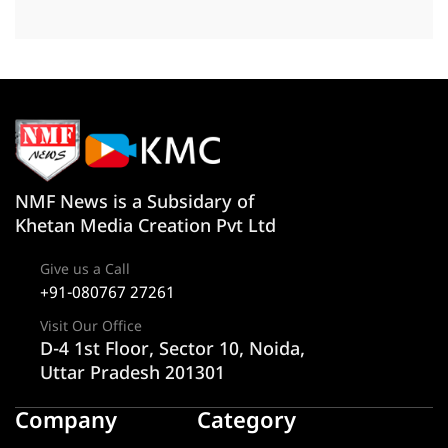
NMF News is a Subsidary of
Khetan Media Creation Pvt Ltd
Give us a Call
+91-080767 27261
Visit Our Office
D-4 1st Floor, Sector 10, Noida,
Uttar Pradesh 201301
Company
Category