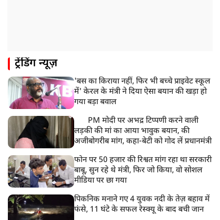
NEET-UG का पेपर
8:19 AM
उत्तराखंड: हरिद्वार में गंगा उफान पर, जलस्तर में बढ़ोतरी
8:18 AM
ट्रेंडिंग न्यूज़
UP: लखनऊ में चलती कार में लगी आग, युवक की जिंदा जलकर
मौत
'बस का किराया नहीं, फिर भी बच्चे प्राइवेट स्कूल
में' केरल के मंत्री ने दिया ऐसा बयान की खड़ा हो
गया बड़ा बवाल
PM मोदी पर अभद्र टिप्पणी करने वाली
लड़की की मां का आया भावुक बयान, की
अजीबोगरीब मांग, कहा-बेटी को गोद लें प्रधानमंत्री
फोन पर 50 हजार की रिश्वत मांग रहा था सरकारी
बाबू, सुन रहे थे मंत्री, फिर जो किया, वो सोशल
मीडिया पर छा गया
पिकनिक मनाने गए 4 युवक नदी के तेज़ बहाव में
फंसे, 11 घंटे के सफल रेस्क्यू के बाद बची जान