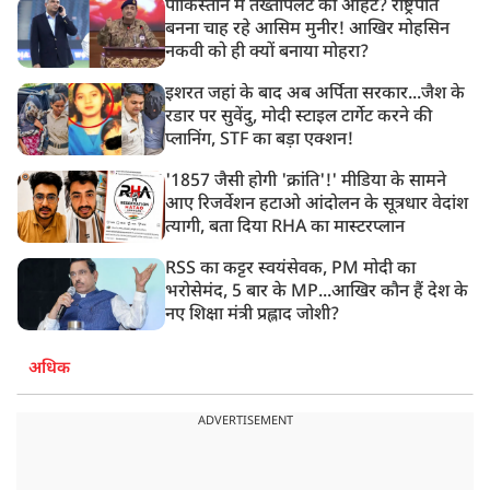
पाकिस्तान में तख्तापलट की आहट? राष्ट्रपति
बनना चाह रहे आसिम मुनीर! आखिर मोहसिन
नकवी को ही क्यों बनाया मोहरा?
इशरत जहां के बाद अब अर्पिता सरकार...जैश के
रडार पर सुवेंदु, मोदी स्टाइल टार्गेट करने की
प्लानिंग, STF का बड़ा एक्शन!
'1857 जैसी होगी 'क्रांति'!' मीडिया के सामने
आए रिजर्वेशन हटाओ आंदोलन के सूत्रधार वेदांश
त्यागी, बता दिया RHA का मास्टरप्लान
RSS का कट्टर स्वयंसेवक, PM मोदी का
भरोसेमंद, 5 बार के MP...आखिर कौन हैं देश के
नए शिक्षा मंत्री प्रह्लाद जोशी?
अधिक
ADVERTISEMENT