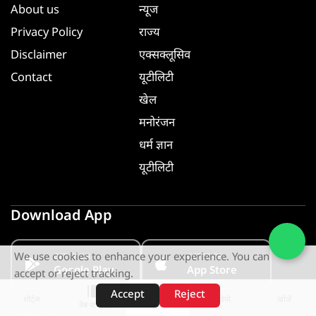
About us
न्यूज
Privacy Policy
राज्य
Disclaimer
एक्सक्लूसिव
Contact
यूटीलिटी
खेल
मनोरंजन
धर्म ज्ञान
यूटीलिटी
Download App
We use cookies to enhance your experience. You can
GET IT ON
GET IT ON
Google Play
App Store
accept or reject tracking.
Accept
Reject
शॉर्ट्स
होम
वीडियो
खोजें
वेब स्टोरीज़