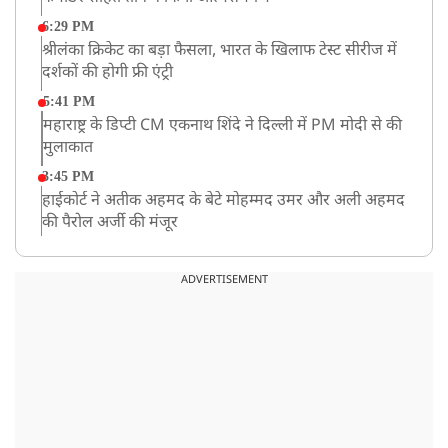
6:29 PM
श्रीलंका क्रिकेट का बड़ा फैसला, भारत के खिलाफ टेस्ट सीरीज में
दर्शकों की होगी फ्री एंट्री
5:41 PM
महाराष्ट्र के डिप्टी CM एकनाथ शिंदे ने दिल्ली में PM मोदी से की
मुलाकात
3:45 PM
हाईकोर्ट ने अतीक अहमद के बेटे मोहम्मद उमर और अली अहमद
की पैरोल अर्जी की मंजूर
12:59 PM
CM योगी का सपा पर हमला, कहा- वोट बैंक की राजनीति ने
ADVERTISEMENT
कारीगरों का सम्मान छीना
10:57 AM
रांची में अनशनकारी राहुल की तबीयत बिगड़ी! अस्पताल में कराया
गया भर्ती
9:20 AM
CBI का बड़ा खुलासा, NTA के एक्सपर्ट्स ने ही लीक कराया