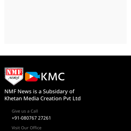
NMF News is a Subsidary of
Khetan Media Creation Pvt Ltd
Give us a Call
+91-080767 27261
Visit Our Office