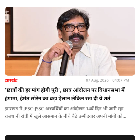
पीड़ादायक है. उन्होंने जिला प्रशासन को घायलों के समुचित एवं त्वरित
उपचार तथा गंभीर रूप से घायलों को आवश्यकता पड़ने पर एयरलिफ्ट कर
उच्च चिकित्सा केंद्रों में रेफर करने के निर्देश दिए हैं.
झारखंड
07 Aug, 2026
04:07 PM
‘छात्रों की हर मांग होगी पूरी’, छात्र आंदोलन पर विधानसभा में
हंगामा, हेमंत सोरेन का बड़ा ऐलान लेकिन रख दी ये शर्त
झारखंड में JPSC-JSSC अभ्यर्थियों का आंदोलन 14वें दिन भी जारी रहा.
राजधानी रांची में खुले आसमान के नीचे बैठे उम्मीदवार अपनी मांगों को
लेकर डटे हुए हैं. इस बीच CM हेमंत सोरेन का बड़ा बयान आया है.