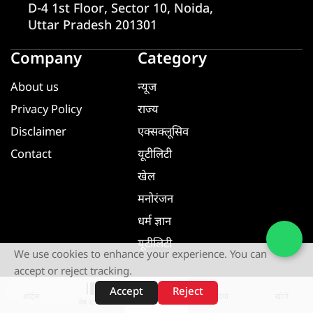
D-4 1st Floor, Sector 10, Noida,
Uttar Pradesh 201301
Company
Category
About us
न्यूज
Privacy Policy
राज्य
Disclaimer
एक्सक्लूसिव
Contact
यूटीलिटी
खेल
मनोरंजन
धर्म ज्ञान
यूटीलिटी
We use cookies to enhance your experience. You can
accept or reject tracking.
Download App
Accept
Reject
शॉर्ट्स
होम
वीडियो
खोजें
वेब स्टोरीज़