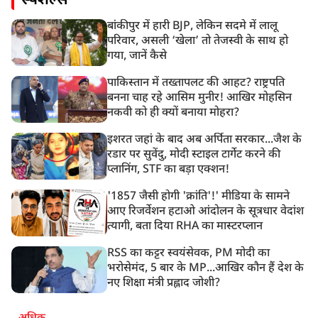
स्पेशल्स
बांकीपुर में हारी BJP, लेकिन सदमे में लालू
परिवार, असली ‘खेला’ तो तेजस्वी के साथ हो
गया, जानें कैसे
पाकिस्तान में तख्तापलट की आहट? राष्ट्रपति
बनना चाह रहे आसिम मुनीर! आखिर मोहसिन
नकवी को ही क्यों बनाया मोहरा?
इशरत जहां के बाद अब अर्पिता सरकार...जैश के
रडार पर सुवेंदु, मोदी स्टाइल टार्गेट करने की
प्लानिंग, STF का बड़ा एक्शन!
'1857 जैसी होगी 'क्रांति'!' मीडिया के सामने
आए रिजर्वेशन हटाओ आंदोलन के सूत्रधार वेदांश
त्यागी, बता दिया RHA का मास्टरप्लान
RSS का कट्टर स्वयंसेवक, PM मोदी का
भरोसेमंद, 5 बार के MP...आखिर कौन हैं देश के
नए शिक्षा मंत्री प्रह्लाद जोशी?