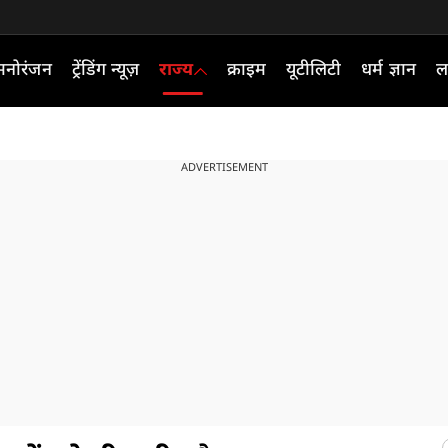
मनोरंजन
ट्रेंडिंग न्यूज़
राज्य
क्राइम
यूटीलिटी
धर्म ज्ञान
ल
ADVERTISEMENT