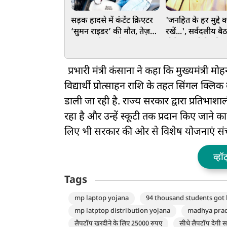
सड़क हादसे में कंटेंट क्रिएटर
'जनहित के हर मुद्दे 
‘सुमन राइडर’ की मौत, तेज़
रखें...', सर्वदलीय बैठ
रफ़्तार बनी जानलेवा
बोले CM योगी, की प्
विकास के लिए स्वस्थ
अपील
प्रभारी मंत्री कंसाना ने कहा कि मुख्यमंत्री 
विद्यार्थी प्रोत्साहन राशि के तहत सिंगल क्लिक 
डाली जा रही है. राज्य सरकार द्वारा प्रतिभा
रहा है और उन्हें स्कूटी तक प्रदान किए जाने का
लिए भी सरकार की ओर से विशेष योजनाएं संच
व्हॉ
Tags
mp laptop yojana
94 thousand students got 
mp latptop distribution yojana
madhya pra
लैपटॉप खरदीने के लिए 25000 रुपए
सीधे लैपटॉप देगी 