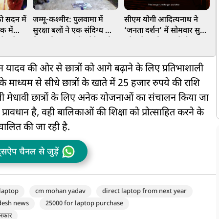
को सदन में
जम्मू-कश्मीर: पुलवामा में
सीएम योगी आदित्यनाथ ने
क में
सुरक्षा बलों ने एक संदिग्ध को
‘जनता दर्शन’ में सोमवार सुबह
रदेश के
किया गिरफ्तार, हैंड ग्रेनेड और
प्रदेश के कई जनपदों से आए
औ
 चर्चा की
देश विरोधी पोस्टर बरामद
लोगों की सुनीं समस्याएं
ध
मोहन यादव की ओर से छात्रों को आगे बढ़ाने के लिए प्रतिभाशाली
के माध्यम से सीधे छात्रों के खाते में 25 हजार रुपये की राशि
शाली मेधावी छात्रों के लिए अनेक योजनाओं का संचालन किया जा
 प्रावधान है, वही बालिकाओं की शिक्षा को प्रोत्साहित करने के
ालित की जा रही है.
ट्सऐप चैनल से जुड़ें
laptop
cm mohan yadav
direct laptop from next year
desh news
25000 for laptop purchase
सरकार