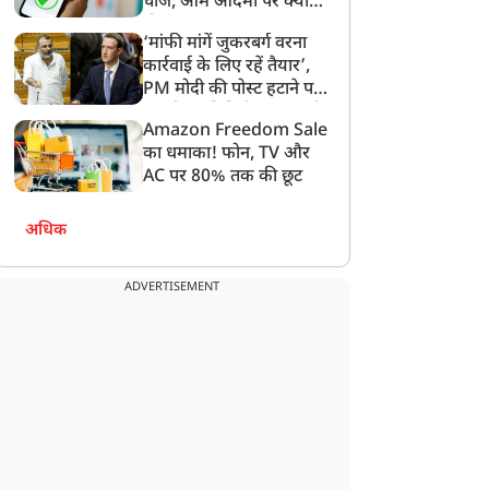
चार्ज, आम आदमी पर क्या
होगा असर?
‘मांफी मांगें जुकरबर्ग वरना
ई-20 के खिलाफ आवाज
अनुपूरक बजट 2026-27:
कार्रवाई के लिए रहें तैयार’,
उठाने वाले को एफआईआर
गांवों के विकास को 17,942
PM मोदी की पोस्ट हटाने पर
र ट्रोल करके डराया-
करोड़ रुपये की बड़ी सौगात,
संसदीय समिति ने Meta को
मकाया जा रहा है:
रोजगार, आवास और सड़कों
Amazon Freedom Sale
लगाई फटकार
केजरीवाल
को मिलेगी रफ्तार
का धमाका! फोन, TV और
AC पर 80% तक की छूट
अधिक
ADVERTISEMENT