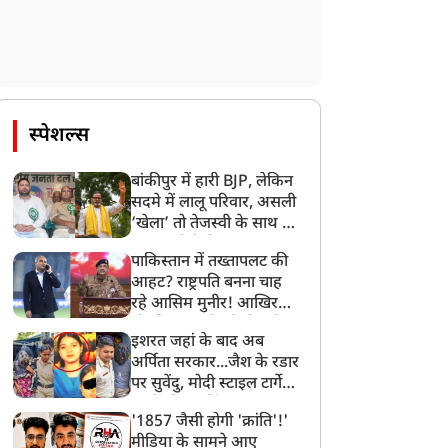
स्पेशल्स
बांकीपुर में हारी BJP, लेकिन
सदमे में लालू परिवार, असली
‘खेला’ तो तेजस्वी के साथ हो
गया, जानें कैसे
पाकिस्तान में तख्तापलट की
आहट? राष्ट्रपति बनना चाह
रहे आसिम मुनीर! आखिर
मोहसिन नकवी को ही क्यों
इशरत जहां के बाद अब
बनाया मोहरा?
अर्पिता सरकार...जैश के रडार
पर सुवेंदु, मोदी स्टाइल टार्गेट
करने की प्लानिंग, STF का
'1857 जैसी होगी 'क्रांति'!'
बड़ा एक्शन!
मीडिया के सामने आए