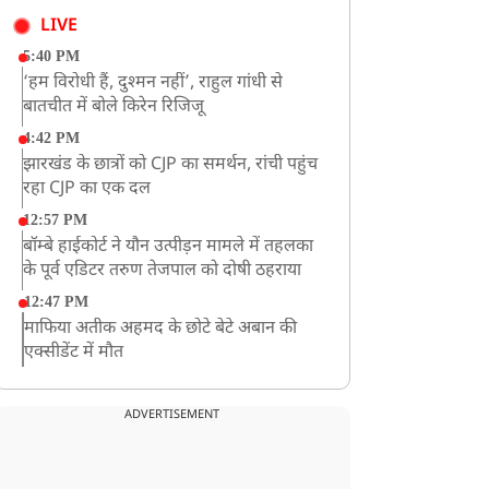
LIVE
5:40 PM
‘हम विरोधी हैं, दुश्मन नहीं’, राहुल गांधी से
बातचीत में बोले किरेन रिजिजू
4:42 PM
झारखंड के छात्रों को CJP का समर्थन, रांची पहुंच
रहा CJP का एक दल
12:57 PM
बॉम्बे हाईकोर्ट ने यौन उत्पीड़न मामले में तहलका
के पूर्व एडिटर तरुण तेजपाल को दोषी ठहराया
12:47 PM
माफिया अतीक अहमद के छोटे बेटे अबान की
एक्सीडेंट में मौत
11:12 AM
यौन उत्पीड़न मामले में 'तहलका' के पूर्व एडिटर
ADVERTISEMENT
तरुण तेजपाल दोषी करार
11:05 AM