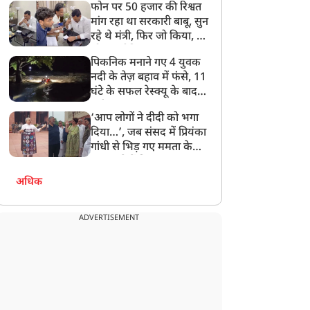
फोन पर 50 हजार की रिश्वत
बेटी को गोद लें प्रधानमंत्री
मांग रहा था सरकारी बाबू, सुन
रहे थे मंत्री, फिर जो किया, वो
सोशल मीडिया पर छा गया
पिकनिक मनाने गए 4 युवक
नदी के तेज़ बहाव में फंसे, 11
घंटे के सफल रेस्क्यू के बाद
बची जान
‘आप लोगों ने दीदी को भगा
दिया…’, जब संसद में प्रियंका
गांधी से भिड़ गए ममता के
सांसद, देखें दिलचस्प Video
अधिक
ADVERTISEMENT