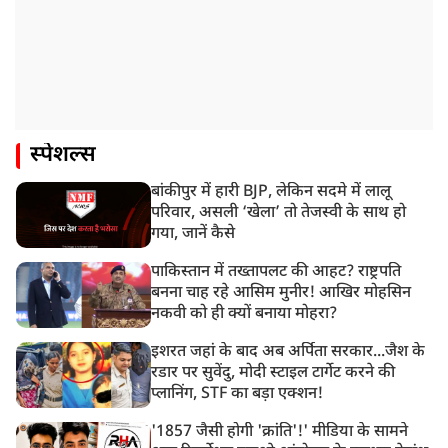
स्पेशल्स
बांकीपुर में हारी BJP, लेकिन सदमे में लालू
परिवार, असली ‘खेला’ तो तेजस्वी के साथ हो
गया, जानें कैसे
पाकिस्तान में तख्तापलट की आहट? राष्ट्रपति
बनना चाह रहे आसिम मुनीर! आखिर मोहसिन
नकवी को ही क्यों बनाया मोहरा?
इशरत जहां के बाद अब अर्पिता सरकार...जैश के
रडार पर सुवेंदु, मोदी स्टाइल टार्गेट करने की
प्लानिंग, STF का बड़ा एक्शन!
'1857 जैसी होगी 'क्रांति'!' मीडिया के सामने