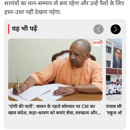
सरपंचों का मान-सम्मान तो बना रहेगा और उन्हें पैसों के लिए
इधर-उधर नहीं देखना पड़ेगा.
यह भी पढ़ें
राज्य
'योगी की पाती': सावन के पहले सोमवार पर CM का
पंजाब सीएम भ
खास संदेश, कहा-श्रावण को बनाएं सेवा, स्वच्छता और
'स्कूल ऑफ ए
जल संरक्षण का जनअभियान
मॉडर्न फैसिलि