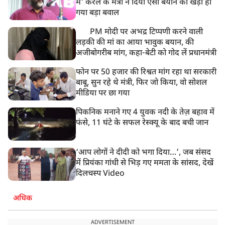
में' केरल के मंत्री ने दिया ऐसा बयान की खड़ा हो
गया बड़ा बवाल
PM मोदी पर अभद्र टिप्पणी करने वाली
लड़की की मां का आया भावुक बयान, की
अजीबोगरीब मांग, कहा-बेटी को गोद लें प्रधानमंत्री
फोन पर 50 हजार की रिश्वत मांग रहा था सरकारी
बाबू, सुन रहे थे मंत्री, फिर जो किया, वो सोशल
मीडिया पर छा गया
पिकनिक मनाने गए 4 युवक नदी के तेज़ बहाव में
फंसे, 11 घंटे के सफल रेस्क्यू के बाद बची जान
‘आप लोगों ने दीदी को भगा दिया…’, जब संसद
में प्रियंका गांधी से भिड़ गए ममता के सांसद, देखें
दिलचस्प Video
अधिक
ADVERTISEMENT