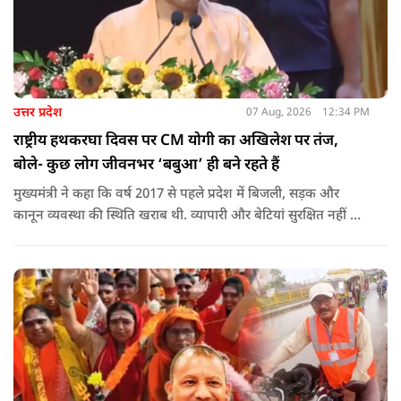
उत्तर प्रदेश
07 Aug, 2026
12:34 PM
राष्ट्रीय हथकरघा दिवस पर CM योगी का अखिलेश पर तंज,
बोले- कुछ लोग जीवनभर ‘बबुआ’ ही बने रहते हैं
मुख्यमंत्री ने कहा कि वर्ष 2017 से पहले प्रदेश में बिजली, सड़क और
कानून व्यवस्था की स्थिति खराब थी. व्यापारी और बेटियां सुरक्षित नहीं थीं.
उन्होंने आरोप लगाया कि उस समय विकास के बजाय वोट बैंक की
राजनीति होती थी, जिसका सबसे अधिक नुकसान गरीबों, कारीगरों और
हस्तशिल्पियों को उठाना पड़ा.