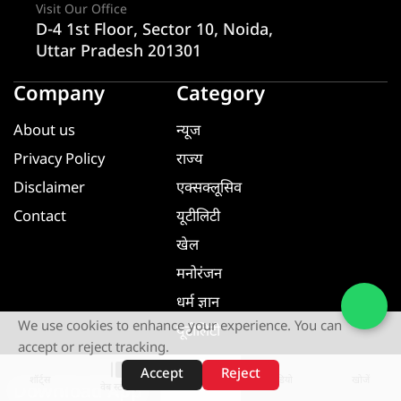
Visit Our Office
D-4 1st Floor, Sector 10, Noida,
Uttar Pradesh 201301
Company
Category
About us
न्यूज
Privacy Policy
राज्य
Disclaimer
एक्सक्लूसिव
Contact
यूटीलिटी
खेल
मनोरंजन
धर्म ज्ञान
We use cookies to enhance your experience. You can
यूटीलिटी
accept or reject tracking.
Accept
Reject
शॉर्ट्स
होम
वीडियो
खोजें
वेब स्टोरीज़
Download App