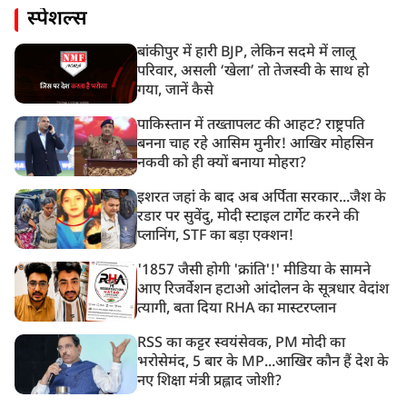
स्पेशल्स
बांकीपुर में हारी BJP, लेकिन सदमे में लालू
परिवार, असली ‘खेला’ तो तेजस्वी के साथ हो
गया, जानें कैसे
पाकिस्तान में तख्तापलट की आहट? राष्ट्रपति
बनना चाह रहे आसिम मुनीर! आखिर मोहसिन
नकवी को ही क्यों बनाया मोहरा?
इशरत जहां के बाद अब अर्पिता सरकार...जैश के
रडार पर सुवेंदु, मोदी स्टाइल टार्गेट करने की
प्लानिंग, STF का बड़ा एक्शन!
'1857 जैसी होगी 'क्रांति'!' मीडिया के सामने
आए रिजर्वेशन हटाओ आंदोलन के सूत्रधार वेदांश
त्यागी, बता दिया RHA का मास्टरप्लान
RSS का कट्टर स्वयंसेवक, PM मोदी का
भरोसेमंद, 5 बार के MP...आखिर कौन हैं देश के
नए शिक्षा मंत्री प्रह्लाद जोशी?