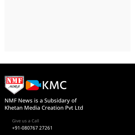
NMF News is a Subsidary of
Khetan Media Creation Pvt Ltd
Give us a Call
+91-080767 27261