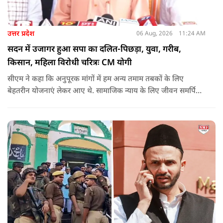
उत्तर प्रदेश
06 Aug, 2026
11:24 AM
सदन में उजागर हुआ सपा का दलित-पिछड़ा, युवा, गरीब,
किसान, महिला विरोधी चरित्रः CM योगी
सीएम ने कहा कि अनुपूरक मांगों में हम अन्य तमाम तबकों के लिए
बेहतरीन योजनाएं लेकर आए थे. सामाजिक न्याय के लिए जीवन समर्पित
करने वाले महापुरुष बाबा साहेब भीमराव आंबेडकर, महर्षि वाल्मीकि, संत
शिरोमणि रविदास, संत ज्योतिबा फुले, शाहूजी महाराज, लोकमाता
अहिल्या बाई होल्कर आदि की मूर्तियों पर छाजन, पार्क, बाउंड्रीवाल के
लिए हमने 407 करोड़ रुपये का प्रावधान किया है. यह बजट पास न हो,
इसके लिए समाजवादी पार्टी ने सदन की कार्यवाही को बाधित किया और
लगातार व्यवधान पैदा करने का प्रयास किया.