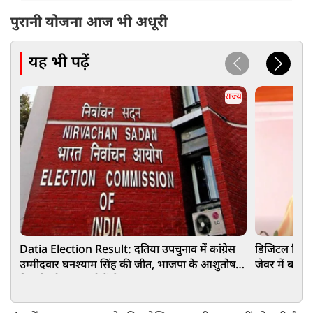
पुरानी योजना आज भी अधूरी
यह भी पढ़ें
राज्य
Datia Election Result: दतिया उपचुनाव में कांग्रेस
डिजिटल क्रिएट
उम्मीदवार घनश्याम सिंह की जीत, भाजपा के आशुतोष
जेवर में बने
तिवारी को 6016 वोटों से हराया