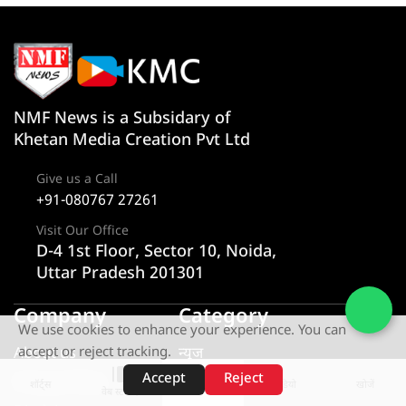
NMF News is a Subsidary of
Khetan Media Creation Pvt Ltd
Give us a Call
+91-080767 27261
Visit Our Office
D-4 1st Floor, Sector 10, Noida,
Uttar Pradesh 201301
Company
Category
We use cookies to enhance your experience. You can
About us
न्यूज
accept or reject tracking.
Accept
Reject
Privacy Policy
राज्य
शॉर्ट्स
होम
वीडियो
खोजें
वेब स्टोरीज़