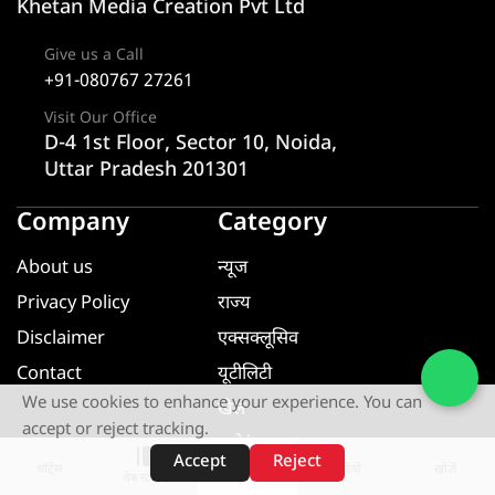
Khetan Media Creation Pvt Ltd
Give us a Call
+91-080767 27261
Visit Our Office
D-4 1st Floor, Sector 10, Noida,
Uttar Pradesh 201301
Company
Category
About us
न्यूज
Privacy Policy
राज्य
Disclaimer
एक्सक्लूसिव
Contact
यूटीलिटी
We use cookies to enhance your experience. You can
खेल
accept or reject tracking.
मनोरंजन
Accept
Reject
शॉर्ट्स
होम
वीडियो
खोजें
धर्म ज्ञान
वेब स्टोरीज़