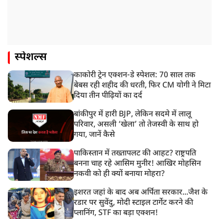
स्पेशल्स
काकोरी ट्रेन एक्शन-डे स्पेशल: 70 साल तक
बेबस रही शहीद की धरती, फिर CM योगी ने मिटा
दिया तीन पीढ़ियों का दर्द
बांकीपुर में हारी BJP, लेकिन सदमे में लालू
परिवार, असली ‘खेला’ तो तेजस्वी के साथ हो
गया, जानें कैसे
पाकिस्तान में तख्तापलट की आहट? राष्ट्रपति
बनना चाह रहे आसिम मुनीर! आखिर मोहसिन
नकवी को ही क्यों बनाया मोहरा?
इशरत जहां के बाद अब अर्पिता सरकार...जैश के
रडार पर सुवेंदु, मोदी स्टाइल टार्गेट करने की
प्लानिंग, STF का बड़ा एक्शन!