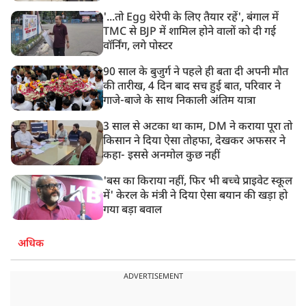
की बातचीत
'...तो Egg थेरेपी के लिए तैयार रहें', बंगाल में
TMC से BJP में शामिल होने वालों को दी गई
वॉर्निंग, लगे पोस्टर
90 साल के बुजुर्ग ने पहले ही बता दी अपनी मौत
की तारीख, 4 दिन बाद सच हुई बात, परिवार ने
गाजे-बाजे के साथ निकाली अंतिम यात्रा
3 साल से अटका था काम, DM ने कराया पूरा तो
किसान ने दिया ऐसा तोहफा, देखकर अफसर ने
कहा- इससे अनमोल कुछ नहीं
'बस का किराया नहीं, फिर भी बच्चे प्राइवेट स्कूल
में' केरल के मंत्री ने दिया ऐसा बयान की खड़ा हो
गया बड़ा बवाल
अधिक
ADVERTISEMENT