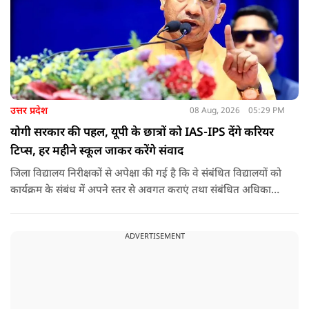
उत्तर प्रदेश
08 Aug, 2026
05:29 PM
योगी सरकार की पहल, यूपी के छात्रों को IAS-IPS देंगे करियर
टिप्स, हर महीने स्कूल जाकर करेंगे संवाद
जिला विद्यालय निरीक्षकों से अपेक्षा की गई है कि वे संबंधित विद्यालयों को
कार्यक्रम के संबंध में अपने स्तर से अवगत कराएं तथा संबंधित अधिकारी
और विद्यालय के प्रबंध तंत्र के बीच आवश्यक समन्वय स्थापित कराएं,
ताकि कार्यक्रम का सुचारु एवं प्रभावी संचालन सुनिश्चित हो सके. अपर
ADVERTISEMENT
मुख्य सचिव, माध्यमिक शिक्षा, पार्थ सारथी सेन शर्मा ने बताया कि मुख्य
सचिव, उत्तर प्रदेश शासन, की ओर से सभी जिलाधिकारियों को जारी
निर्देश में कहा गया है कि प्रत्येक जिले में तैनात आईएएस, आईपीएस, और
आईएफएस के युवा अधिकारी हर माह कम से कम एक इंटरमीडिएट स्तर
के विद्यालय का भ्रमण कर विद्यार्थियों के साथ संवाद स्थापित करें.