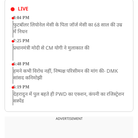
LIVE
8:04 PM
फुटबॉलर लियोनेल मेसी के पिता जॉर्ज मेसी का 68 साल की उम्र
में निधन
7:25 PM
प्रधानमंत्री मोदी से CM योगी ने मुलाकात की
6:48 PM
हमने कभी विरोध नहीं, निष्पक्ष परिसीमन की मांग की- DMK
सांसद कनिमोझी
6:19 PM
देहरादुन में पुल बहते ही PWD का एक्शन, कंपनी का रजिस्ट्रेशन
सस्पेंड
3:09 PM
खराब मौसम की चेतावनी के कारण अमरनाथ यात्रा स्थगित
ADVERTISEMENT
2:51 PM