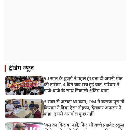
JPSC-JSSC को लेकर बेनतीजा रही सरकार और छात्रों के बीच
दूसरे दौर की बातचीत, आंदोलन तेज
1:55 PM
प्रयागराज पहुंचे राहुल गांधी, ‘छात्रों की गूंज’ कार्यक्रम में होंगे
शामिल
12:47 PM
मेरठ में CM योगी आदित्यनाथ ने कांवड़ यात्रियों का किया स्वागत
11:04 AM
ट्रेंडिंग न्यूज़
असम बाढ़: 13 जिलों में 15 लाख से ज्यादा लोग प्रभावित, मृतकों
की संख्या 98 तक पहुंची
90 साल के बुजुर्ग ने पहले ही बता दी अपनी मौत
10:21 AM
की तारीख, 4 दिन बाद सच हुई बात, परिवार ने
हिमाचल के चंबा में बड़ा सड़क हादसा, 7 यात्रियों की मौत; 11
गाजे-बाजे के साथ निकाली अंतिम यात्रा
घायल
3 साल से अटका था काम, DM ने कराया पूरा तो
किसान ने दिया ऐसा तोहफा, देखकर अफसर ने
कहा- इससे अनमोल कुछ नहीं
'बस का किराया नहीं, फिर भी बच्चे प्राइवेट स्कूल