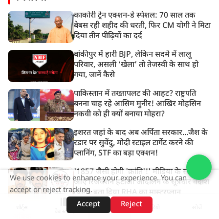
काकोरी ट्रेन एक्शन-डे स्पेशल: 70 साल तक
बेबस रही शहीद की धरती, फिर CM योगी ने मिटा
दिया तीन पीढ़ियों का दर्द
बांकीपुर में हारी BJP, लेकिन सदमे में लालू
परिवार, असली ‘खेला’ तो तेजस्वी के साथ हो
गया, जानें कैसे
पाकिस्तान में तख्तापलट की आहट? राष्ट्रपति
बनना चाह रहे आसिम मुनीर! आखिर मोहसिन
नकवी को ही क्यों बनाया मोहरा?
इशरत जहां के बाद अब अर्पिता सरकार...जैश के
रडार पर सुवेंदु, मोदी स्टाइल टार्गेट करने की
प्लानिंग, STF का बड़ा एक्शन!
'1857 जैसी होगी 'क्रांति'!' मीडिया के सामने
We use cookies to enhance your experience. You can
आए रिजर्वेशन हटाओ आंदोलन के सूत्रधार वेदांश
accept or reject tracking.
त्यागी, बता दिया RHA का मास्टरप्लान
Accept
Reject
शॉर्ट्स
होम
वीडियो
खोजें
वेब स्टोरीज़
अधिक