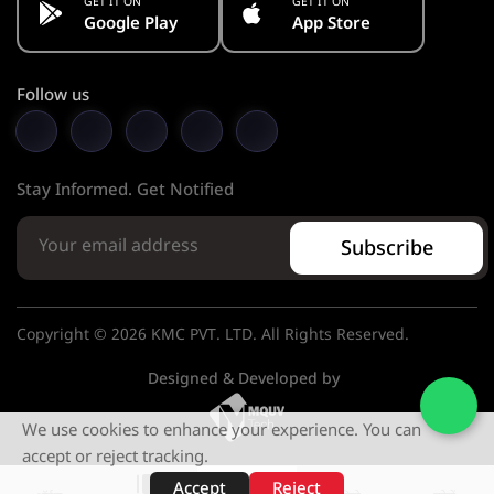
GET IT ON
GET IT ON
Google Play
App Store
Follow us
Stay Informed. Get Notified
Subscribe
Copyright © 2026 KMC PVT. LTD. All Rights Reserved.
Designed & Developed by
We use cookies to enhance your experience. You can
accept or reject tracking.
Accept
Reject