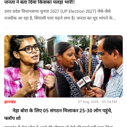
जनता ने बता दिया किसका पलड़ा भारी!
उत्तर प्रदेश विधानसभा चुनाव 2027 (UP Election 2027) जैसे-जैसे
नजदीक आ रहा है, सियासी पारा चढ़ने लगा है। जनता का मूड भांपने के
लिए हमारी टीम पहुँची उत्तर प्रदेश के झाँसी जिले के चरगाँवा खुर्द गाँव।
यहाँ हमने स्थानीय नागरिकों, किसानों और युवाओं से बातचीत की और यह
जानने की कोशिश की कि जमीनी स्तर पर योगी आदित्यनाथ सरकार के
काम, कानून-व्यवस्था, सड़क, बिजली और सुरक्षा को लेकर जनता की क्या
राय है।
झारखंड
07 Aug, 2026
05:54 PM
नेहा बोरा के लिए 05 संगठन मिलाकर 25-30 लोग पहुंचे,
फ्लॉप शो