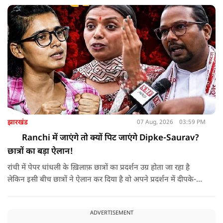
युवाओं से बातचीत की।
झारखंड
07 Aug, 2026
03:59 PM
Ranchi में जाएंगे तो क्यों पिट जाएंगे Dipke-Saurav?
छात्रों का बड़ा ऐलान!
रांची में पेपर धांधली के ख़िलाफ़ छात्रों का प्रदर्शन उग्र होता जा रहा है
लेकिन इसी बीच छात्रों ने ऐलान कर दिया है वो अपने प्रदर्शन में दीपके-
सौरव दास और आजादी गैंग वाली नेहा बोरा को बर्दाश्त नहीं करेंगे क्योंकि
ये लोग प्रदर्शन को हाईजैक करने की कोशिश कर रहे हैं NMF न्यूज़ के
ADVERTISEMENT
कैमरे पर छात्रों ने CJP पर क्या सनसीखेज खुलासे किए सुनिए.