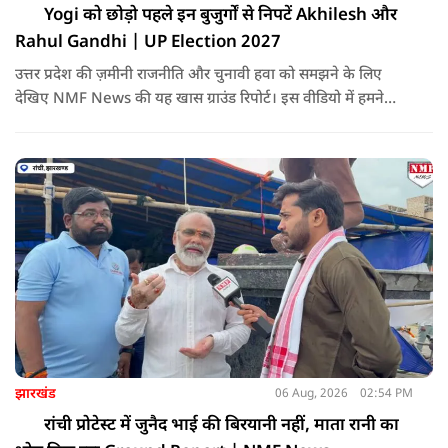
Yogi को छोड़ो पहले इन बुजुर्गों से निपटें Akhilesh और
Rahul Gandhi | UP Election 2027
उत्तर प्रदेश की ज़मीनी राजनीति और चुनावी हवा को समझने के लिए
देखिए NMF News की यह खास ग्राउंड रिपोर्ट। इस वीडियो में हमने
सोनभद्र के ओबरा और मिर्जापुर के मझवां विधानसभा क्षेत्रों को आपस में
जोड़कर वहां के मतदाताओं का ओपिनियन आपके सामने रखा है।
झारखंड
06 Aug, 2026
02:54 PM
रांची प्रोटेस्ट में जुनैद भाई की बिरयानी नहीं, माता रानी का