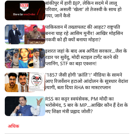
बांकीपुर में हारी BJP, लेकिन सदमे में लालू
परिवार, असली ‘खेला’ तो तेजस्वी के साथ हो
गया, जानें कैसे
पाकिस्तान में तख्तापलट की आहट? राष्ट्रपति
बनना चाह रहे आसिम मुनीर! आखिर मोहसिन
नकवी को ही क्यों बनाया मोहरा?
इशरत जहां के बाद अब अर्पिता सरकार...जैश के
रडार पर सुवेंदु, मोदी स्टाइल टार्गेट करने की
प्लानिंग, STF का बड़ा एक्शन!
'1857 जैसी होगी 'क्रांति'!' मीडिया के सामने
आए रिजर्वेशन हटाओ आंदोलन के सूत्रधार वेदांश
त्यागी, बता दिया RHA का मास्टरप्लान
RSS का कट्टर स्वयंसेवक, PM मोदी का
भरोसेमंद, 5 बार के MP...आखिर कौन हैं देश के
नए शिक्षा मंत्री प्रह्लाद जोशी?
अधिक