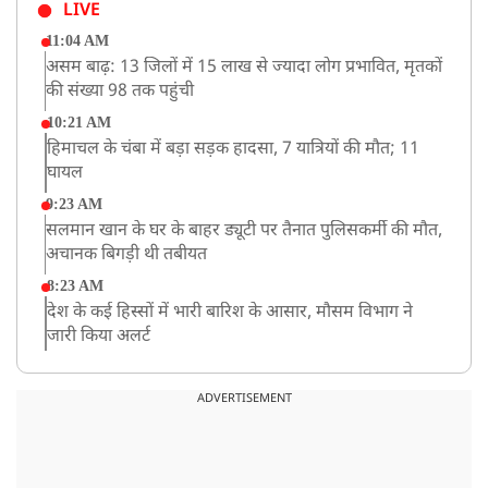
LIVE
11:04 AM
असम बाढ़: 13 जिलों में 15 लाख से ज्यादा लोग प्रभावित, मृतकों
की संख्या 98 तक पहुंची
10:21 AM
हिमाचल के चंबा में बड़ा सड़क हादसा, 7 यात्रियों की मौत; 11
घायल
9:23 AM
सलमान खान के घर के बाहर ड्यूटी पर तैनात पुलिसकर्मी की मौत,
अचानक बिगड़ी थी तबीयत
8:23 AM
देश के कई हिस्सों में भारी बारिश के आसार, मौसम विभाग ने
जारी किया अलर्ट
8:20 AM
भारत समेत 5 देशों पर 100% टैरिफ
ADVERTISEMENT
8:19 AM
PM मोदी आज IIT दिल्ली के दीक्षांत समारोह में शामिल होंगे