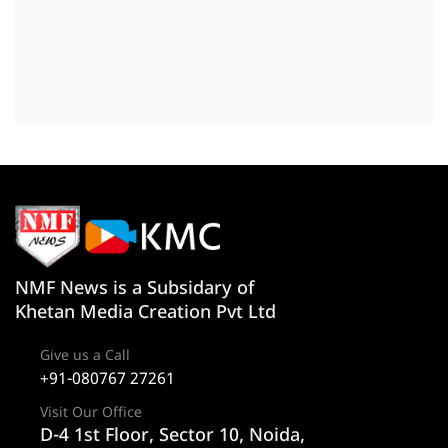
NMF News is a Subsidary of
Khetan Media Creation Pvt Ltd
Give us a Call
+91-080767 27261
Visit Our Office
D-4 1st Floor, Sector 10, Noida,