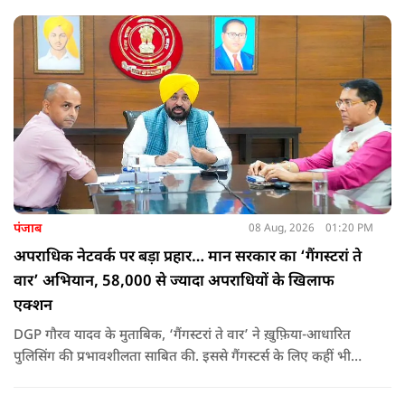
उन्होंने पूछा कि किस अधिकार से युवा पीढ़ी और Gen-Z को समझाओगे
कि वह भविष्य में क्या करें.
पंजाब
08 Aug, 2026
01:20 PM
अपराधिक नेटवर्क पर बड़ा प्रहार… मान सरकार का ‘गैंगस्टरां ते
वार’ अभियान, 58,000 से ज्यादा अपराधियों के खिलाफ
एक्शन
DGP गौरव यादव के मुताबिक, ‘गैंगस्टरां ते वार’ ने ख़ुफ़िया-आधारित
पुलिसिंग की प्रभावशीलता साबित की. इससे गैंगस्टर्स के लिए कहीं भी
सुरक्षित ठिकाना नहीं बचा.