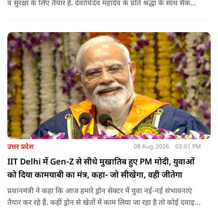
व सुरक्षा के लिए तैयार हैं. देवाधिदेव महादेव के प्रति श्रद्धा के साथ सैकड़ों
किलोमीटर पैदल यात्रा कर रहे शिवभक्त भक्ति, समर्पण, सामाजिक व
राष्ट्रीय एकता और समरसता का जीवंत उदाहरण प्रस्तुत कर रहे हैं. जात-
पात, क्षेत्र व प्रांत की सीमाओं से ऊपर उठकर उनकी हर श्वांस शिव के नाम
है.
उत्तर प्रदेश
08 Aug, 2026
03:01 PM
IIT Delhi में Gen-Z से सीधे मुखातिब हुए PM मोदी, युवाओं
को दिया कामयाबी का मंत्र, कहा- जो सीखेगा, वही जीतेगा
प्रधानमंत्री ने कहा कि आज हमारे ड्रोन सेक्टर में युवा नई-नई संभावनाएं
तैयार कर रहे हैं. कहीं ड्रोन से खेतों में काम लिया जा रहा है तो कोई दवाइयां
पहुंचा रहा है. ड्रोन देश की रक्षा-सुरक्षा में मदद कर रहा है और आज कहीं