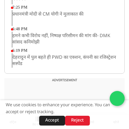
7:25 PM
प्रधानमंत्री मोदी से CM योगी ने मुलाकात की
6:48 PM
हमने कभी विरोध नहीं, निष्पक्ष परिसीमन की मांग की- DMK
सांसद कनिमोझी
6:19 PM
देहरादुन में पुल बहते ही PWD का एक्शन, कंपनी का रजिस्ट्रेशन
सस्पेंड
3:09 PM
खराब मौसम की चेतावनी के कारण अमरनाथ यात्रा स्थगित
ADVERTISEMENT
2:51 PM
JPSC-JSSC को लेकर बेनतीजा रही सरकार और छात्रों के बीच
We use cookies to enhance your experience. You can
दूसरे दौर की बातचीत, आंदोलन तेज
accept or reject tracking.
1:55 PM
Accept
Reject
प्रयागराज पहुंचे राहुल गांधी, ‘छात्रों की गूंज’ कार्यक्रम में होंगे
शॉर्ट्स
होम
वीडियो
खोजें
वेब स्टोरीज़
शामिल