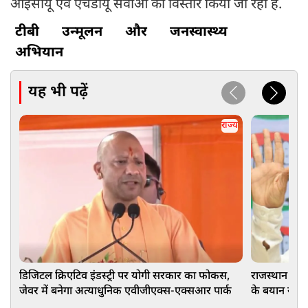
आईसीयू एवं एचडीयू सेवाओं का विस्तार किया जा रहा है.
टीबी
उन्मूलन
और
जनस्वास्थ्य
अभियान
यह भी पढ़ें
राज्य
डिजिटल क्रिएटिव इंडस्ट्री पर योगी सरकार का फोकस,
राजस्थान कांग
जेवर में बनेगा अत्याधुनिक एवीजीएक्स-एक्सआर पार्क
के बयान से छ