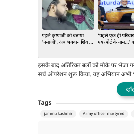
पहले कृष्णजी को बताया
‘पहले एक ही परिवार
‘नमाजी’, अब भगवान शिव पर
एयरपोर्ट के नाम…’ का
विवादित कमेंट, मौलाना
PM मोदी का बड़ा वार
जर्जिस ने पार की हदें, भड़के
प्रदेश को दी बड़ी सौ
हिंदू संगठन
इसके बाद अतिरिक्त बलों को मौके पर भेजा गया 
सर्च ऑपरेशन शुरू किया. यह अभियान अभी भी
व्हॉ
Tags
jammu kashmir
Army officer martyred