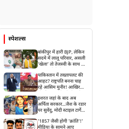
दयनिधि स्टालिन अरेस्ट,
वैष्णो देवी मंदिर में 550 करोड़
स्पेशल्स
ेन्नई में बवाल; CM विजय का
रुपए की हेराफेरी? कोर्ट की
नाम लेकर की थी 'डबल
निगरानी में पंहुचा 20 टन चंडी
बांकीपुर में हारी BJP, लेकिन
ीनिंग' बात
का मामला
सदमे में लालू परिवार, असली
‘खेला’ तो तेजस्वी के साथ हो
गया, जानें कैसे
पाकिस्तान में तख्तापलट की
आहट? राष्ट्रपति बनना चाह
रहे आसिम मुनीर! आखिर
मोहसिन नकवी को ही क्यों
इशरत जहां के बाद अब
बनाया मोहरा?
अर्पिता सरकार...जैश के रडार
पर सुवेंदु, मोदी स्टाइल टार्गेट
करने की प्लानिंग, STF का
'1857 जैसी होगी 'क्रांति'!'
बड़ा एक्शन!
मीडिया के सामने आए