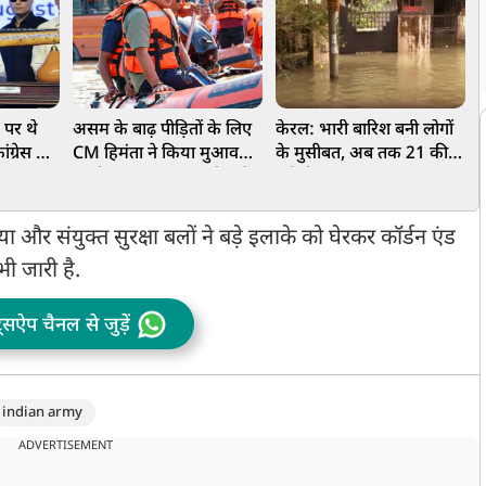
 पर थे
असम के बाढ़ पीड़ितों के लिए
केरल: भारी बारिश बनी लोगों
उ
ंग्रेस पर
CM हिमंता ने किया मुआवजे
के मुसीबत, अब तक 21 की
च
, आंध्र
का ऐलान, 75 हजार परिवारों
हुई मौत, छह लापता
गात
के खाते में पहुंचे ₹15-15
म
हजार
और संयुक्त सुरक्षा बलों ने बड़े इलाके को घेरकर कॉर्डन एंड
 जारी है.
ट्सऐप चैनल से जुड़ें
indian army
ADVERTISEMENT