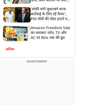
चार्ज, आम आदमी पर क्या
होगा असर?
‘मांफी मांगें जुकरबर्ग वरना
कार्रवाई के लिए रहें तैयार’,
PM मोदी की पोस्ट हटाने पर
संसदीय समिति ने Meta को
Amazon Freedom Sale
लगाई फटकार
का धमाका! फोन, TV और
AC पर 80% तक की छूट
अधिक
ADVERTISEMENT
न्यूज
न्यूज