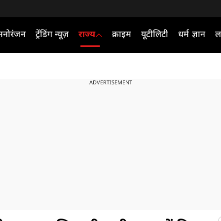
मनोरंजन
ट्रेंडिंग न्यूज़
राज्य
क्राइम
यूटीलिटी
धर्म ज्ञान
ल
ADVERTISEMENT