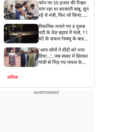
फोन पर 50 हजार की रिश्वत
बेटी को गोद लें प्रधानमंत्री
मांग रहा था सरकारी बाबू, सुन
रहे थे मंत्री, फिर जो किया, वो
सोशल मीडिया पर छा गया
पिकनिक मनाने गए 4 युवक
नदी के तेज़ बहाव में फंसे, 11
घंटे के सफल रेस्क्यू के बाद
बची जान
‘आप लोगों ने दीदी को भगा
दिया…’, जब संसद में प्रियंका
गांधी से भिड़ गए ममता के
सांसद, देखें दिलचस्प Video
अधिक
ADVERTISEMENT