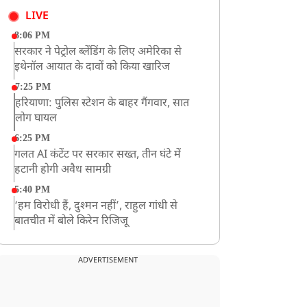
LIVE
8:06 PM
सरकार ने पेट्रोल ब्लेंडिंग के लिए अमेरिका से
इथेनॉल आयात के दावों को किया खारिज
7:25 PM
हरियाणा: पुलिस स्टेशन के बाहर गैंगवार, सात
लोग घायल
6:25 PM
गलत AI कंटेंट पर सरकार सख्त, तीन घंटे में
हटानी होगी अवैध सामग्री
5:40 PM
‘हम विरोधी हैं, दुश्मन नहीं’, राहुल गांधी से
बातचीत में बोले किरेन रिजिजू
4:42 PM
झारखंड के छात्रों को CJP का समर्थन, रांची पहुंच
ADVERTISEMENT
रहा CJP का एक दल
12:57 PM