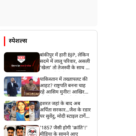
स्पेशल्स
बांकीपुर में हारी BJP, लेकिन
सदमे में लालू परिवार, असली
‘खेला’ तो तेजस्वी के साथ हो
गया, जानें कैसे
पाकिस्तान में तख्तापलट की
आहट? राष्ट्रपति बनना चाह
रहे आसिम मुनीर! आखिर
मोहसिन नकवी को ही क्यों
इशरत जहां के बाद अब
बनाया मोहरा?
अर्पिता सरकार...जैश के रडार
पर सुवेंदु, मोदी स्टाइल टार्गेट
करने की प्लानिंग, STF का
'1857 जैसी होगी 'क्रांति'!'
बड़ा एक्शन!
मीडिया के सामने आए