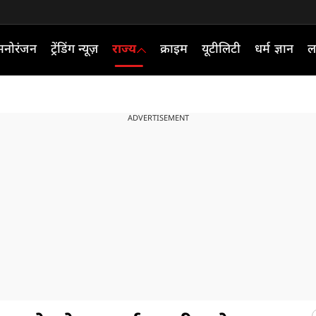
मनोरंजन
ट्रेंडिंग न्यूज़
राज्य
क्राइम
यूटीलिटी
धर्म ज्ञान
ल
ADVERTISEMENT