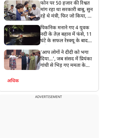
फोन पर 50 हजार की रिश्वत
बेटी को गोद लें प्रधानमंत्री
मांग रहा था सरकारी बाबू, सुन
रहे थे मंत्री, फिर जो किया, वो
सोशल मीडिया पर छा गया
पिकनिक मनाने गए 4 युवक
नदी के तेज़ बहाव में फंसे, 11
घंटे के सफल रेस्क्यू के बाद
बची जान
‘आप लोगों ने दीदी को भगा
दिया…’, जब संसद में प्रियंका
गांधी से भिड़ गए ममता के
सांसद, देखें दिलचस्प Video
अधिक
ADVERTISEMENT