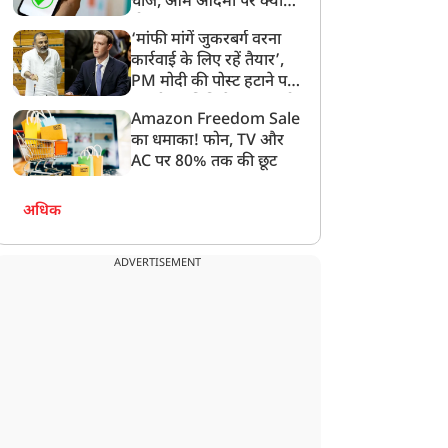
चार्ज, आम आदमी पर क्या
होगा असर?
‘मांफी मांगें जुकरबर्ग वरना
कार्रवाई के लिए रहें तैयार’,
PM मोदी की पोस्ट हटाने पर
संसदीय समिति ने Meta को
Amazon Freedom Sale
लगाई फटकार
का धमाका! फोन, TV और
AC पर 80% तक की छूट
अधिक
ADVERTISEMENT