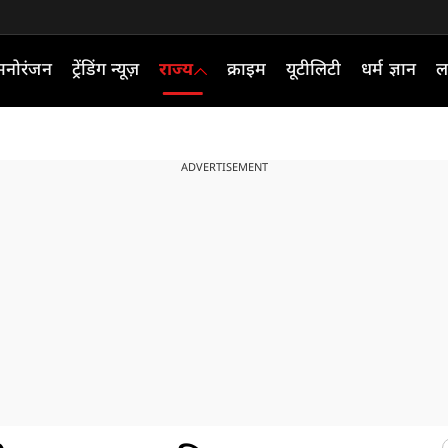
मनोरंजन
ट्रेंडिंग न्यूज़
राज्य
क्राइम
यूटीलिटी
धर्म ज्ञान
ल
ADVERTISEMENT