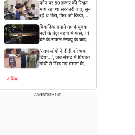
फोन पर 50 हजार की रिश्वत
बेटी को गोद लें प्रधानमंत्री
मांग रहा था सरकारी बाबू, सुन
रहे थे मंत्री, फिर जो किया, वो
सोशल मीडिया पर छा गया
पिकनिक मनाने गए 4 युवक
नदी के तेज़ बहाव में फंसे, 11
घंटे के सफल रेस्क्यू के बाद
बची जान
‘आप लोगों ने दीदी को भगा
दिया…’, जब संसद में प्रियंका
गांधी से भिड़ गए ममता के
सांसद, देखें दिलचस्प Video
अधिक
ADVERTISEMENT