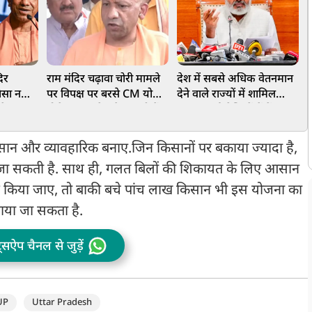
िर
राम मंदिर चढ़ावा चोरी मामले
देश में सबसे अधिक वेतनमान
य
ैसा नहीं
पर विपक्ष पर बरसे CM योगी,
देने वाले राज्यों में शामिल
स
े चंदा
बोले-SP-कांग्रेस फैला रही हैं
पंजाब, कई श्रेणियों में केंद्र
ोगी
भ्रम
सरकार से भी आगे, वित्त मंत्री
श
हरपाल चीमा का दावा
ान और व्यावहारिक बनाए.जिन किसानों पर बकाया ज्यादा है,
 जा सकती है. साथ ही, गलत बिलों की शिकायत के लिए आसान
ाम किया जाए, तो बाकी बचे पांच लाख किसान भी इस योजना का
ाया जा सकता है.
ट्सऐप चैनल से जुड़ें
UP
Uttar Pradesh