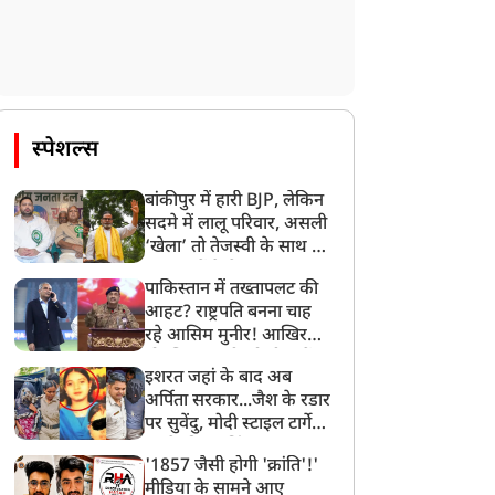
स्पेशल्स
बांकीपुर में हारी BJP, लेकिन
सदमे में लालू परिवार, असली
‘खेला’ तो तेजस्वी के साथ हो
गया, जानें कैसे
पाकिस्तान में तख्तापलट की
आहट? राष्ट्रपति बनना चाह
रहे आसिम मुनीर! आखिर
मोहसिन नकवी को ही क्यों
इशरत जहां के बाद अब
बनाया मोहरा?
अर्पिता सरकार...जैश के रडार
पर सुवेंदु, मोदी स्टाइल टार्गेट
करने की प्लानिंग, STF का
'1857 जैसी होगी 'क्रांति'!'
बड़ा एक्शन!
मीडिया के सामने आए