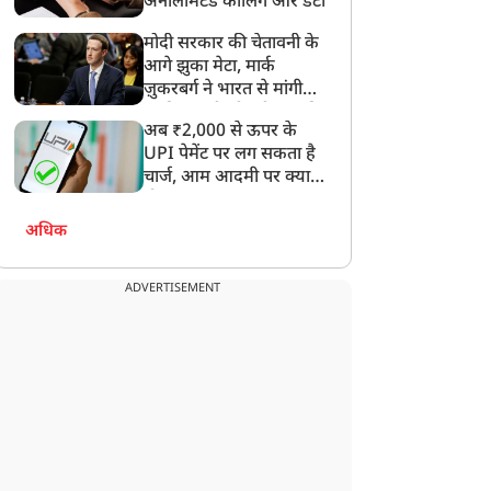
अनलिमिटेड कॉलिंग और डेटा
मोदी सरकार की चेतावनी के
आगे झुका मेटा, मार्क
ज़ुकरबर्ग ने भारत से मांगी
माफ़ी, गलती भी स्वीकार की
ोगी सरकार में बदली सरकारी
पंजाब में 3 डिजिटल
अब ₹2,000 से ऊपर के
्कूलों की तस्वीर, बलिया का
यूनिवर्सिटियों और मुख्य
UPI पेमेंट पर लग सकता है
यह विधालय बना आधुनिक
प्रशासनिक सुधारों को मंजूरी,
चार्ज, आम आदमी पर क्या
िक्षा का मॉडल
मान मंत्रिमंडल से कई प्रस्तावों
होगा असर?
को मिली हरी झंडी
अधिक
ADVERTISEMENT