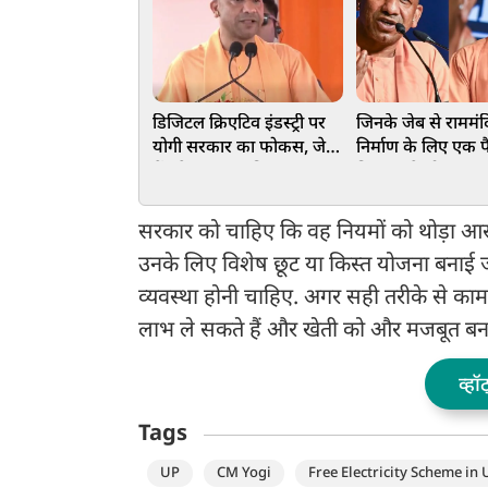
डिजिटल क्रिएटिव इंडस्ट्री पर
जिनके जेब से राममंद
योगी सरकार का फोकस, जेवर
निर्माण के लिए एक प
में बनेगा अत्याधुनिक
निकला, वे लोग कर रह
एवीजीएक्स-एक्सआर पार्क
चोरी की बातः CM य
सरकार को चाहिए कि वह नियमों को थोड़ा आस
उनके लिए विशेष छूट या किस्त योजना बनाई
व्यवस्था होनी चाहिए. अगर सही तरीके से क
लाभ ले सकते हैं और खेती को और मजबूत बन
व्हॉ
Tags
UP
CM Yogi
Free Electricity Scheme in 