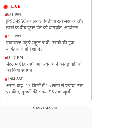
LIVE
2:51 PM
JPSC-JSSC को लेकर बेनतीजा रही सरकार और
छात्रों के बीच दूसरे दौर की बातचीत, आंदोलन
तेज
1:55 PM
प्रयागराज पहुंचे राहुल गांधी, ‘छात्रों की गूंज’
कार्यक्रम में होंगे शामिल
12:47 PM
मेरठ में CM योगी आदित्यनाथ ने कांवड़ यात्रियों
का किया स्वागत
11:04 AM
असम बाढ़: 13 जिलों में 15 लाख से ज्यादा लोग
प्रभावित, मृतकों की संख्या 98 तक पहुंची
10:21 AM
हिमाचल के चंबा में बड़ा सड़क हादसा, 7 यात्रियों
ADVERTISEMENT
की मौत; 11 घायल
9:23 AM