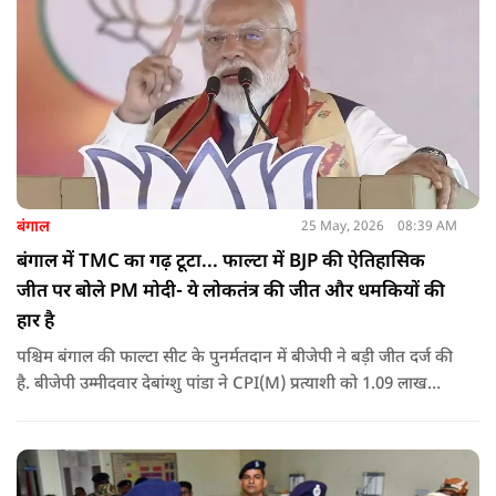
बंगाल
25 May, 2026
08:39 AM
बंगाल में TMC का गढ़ टूटा... फाल्टा में BJP की ऐतिहासिक
जीत पर बोले PM मोदी- ये लोकतंत्र की जीत और धमकियों की
हार है
पश्चिम बंगाल की फाल्टा सीट के पुनर्मतदान में बीजेपी ने बड़ी जीत दर्ज की
है. बीजेपी उम्मीदवार देबांग्शु पांडा ने CPI(M) प्रत्याशी को 1.09 लाख
वोटों से हराया, जबकि TMC चौथे स्थान पर रही. पीएम मोदी ने इसे
लोकतंत्र की जीत बताया है.