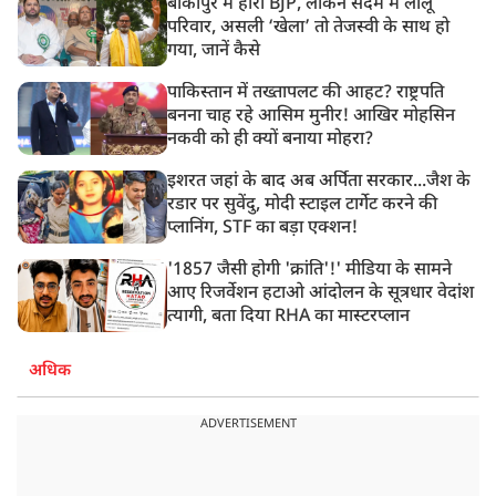
बांकीपुर में हारी BJP, लेकिन सदमे में लालू
परिवार, असली ‘खेला’ तो तेजस्वी के साथ हो
गया, जानें कैसे
पाकिस्तान में तख्तापलट की आहट? राष्ट्रपति
बनना चाह रहे आसिम मुनीर! आखिर मोहसिन
नकवी को ही क्यों बनाया मोहरा?
इशरत जहां के बाद अब अर्पिता सरकार...जैश के
रडार पर सुवेंदु, मोदी स्टाइल टार्गेट करने की
प्लानिंग, STF का बड़ा एक्शन!
'1857 जैसी होगी 'क्रांति'!' मीडिया के सामने
आए रिजर्वेशन हटाओ आंदोलन के सूत्रधार वेदांश
त्यागी, बता दिया RHA का मास्टरप्लान
अधिक
ADVERTISEMENT