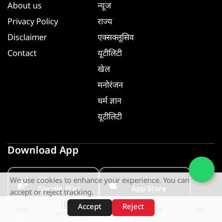
About us
न्यूज
Privacy Policy
राज्य
Disclaimer
एक्सक्लूसिव
Contact
यूटीलिटी
खेल
मनोरंजन
धर्म ज्ञान
यूटीलिटी
Download App
GET IT ON
GET IT ON
We use cookies to enhance your experience. You can
Google Play
App Store
accept or reject tracking.
Accept
Reject
शॉर्ट्स
होम
वीडियो
खोजें
वेब स्टोरीज़
Follow us