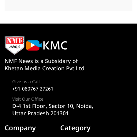
NMF News is a Subsidary of
Khetan Media Creation Pvt Ltd
Give us a Call
+91-080767 27261
Visit Our Office
D-4 1st Floor, Sector 10, Noida,
Uttar Pradesh 201301
Company
Category