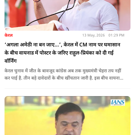
केरल
13 May, 2026
01:29 PM
‘अगला अमेठी ना बन जाए...’, केरल में CM नाम पर घमासान
के बीच वायनाड में पोस्टर के जरिए राहुल-प्रियंका को दी गई
वॉर्निंग
केरल चुनाव में जीत के बावजूद कांग्रेस अब तक मुख्यमंत्री चेहरा तय नहीं
कर पाई है. तीन बड़े दावेदारों के बीच खींचतान जारी है. इस बीच वायनाड
में राहुल गांधी और प्रियंका गांधी के खिलाफ पोस्टर लगने से राजनीतिक
तनाव और बढ़ गया है.