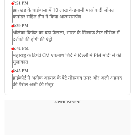
7:51 PM
झारखंड के चाईबासा में 10 लाख के इनामी माओवादी जोनल
कमांडर सहित तीन ने किया आत्मसमर्पण
6:29 PM
श्रीलंका क्रिकेट का बड़ा फैसला, भारत के खिलाफ टेस्ट सीरीज में
दर्शकों की होगी फ्री एंट्री
5:41 PM
महाराष्ट्र के डिप्टी CM एकनाथ शिंदे ने दिल्ली में PM मोदी से की
मुलाकात
3:45 PM
हाईकोर्ट ने अतीक अहमद के बेटे मोहम्मद उमर और अली अहमद
की पैरोल अर्जी की मंजूर
12:59 PM
CM योगी का सपा पर हमला, कहा- वोट बैंक की राजनीति ने
ADVERTISEMENT
कारीगरों का सम्मान छीना
10:57 AM
रांची में अनशनकारी राहुल की तबीयत बिगड़ी! अस्पताल में कराया
गया भर्ती