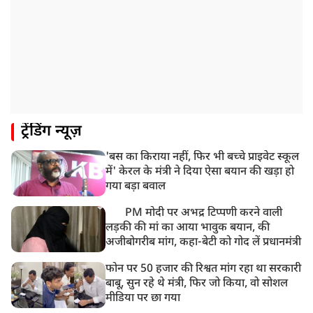
9:20 AM
CBI का बड़ा खुलासा, NTA के एक्सपर्ट्स ने ही लीक कराया
NEET-UG का पेपर
8:19 AM
उत्तराखंड: हरिद्वार में गंगा उफान पर, जलस्तर में बढ़ोतरी
8:18 AM
ट्रेंडिंग न्यूज़
UP: लखनऊ में चलती कार में लगी आग, युवक की जिंदा जलकर
मौत
'बस का किराया नहीं, फिर भी बच्चे प्राइवेट स्कूल
में' केरल के मंत्री ने दिया ऐसा बयान की खड़ा हो
गया बड़ा बवाल
PM मोदी पर अभद्र टिप्पणी करने वाली
लड़की की मां का आया भावुक बयान, की
अजीबोगरीब मांग, कहा-बेटी को गोद लें प्रधानमंत्री
फोन पर 50 हजार की रिश्वत मांग रहा था सरकारी
बाबू, सुन रहे थे मंत्री, फिर जो किया, वो सोशल
मीडिया पर छा गया