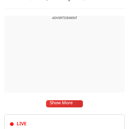
और अभिषेक बनर्जी को अनफॉलो कर नरेंद्र मोदी और अमित शाह को
फॉलो करना शुरू कर दिया है, जिसे बदलते राजनीतिक समीकरणों का बड़ा
ADVERTISEMENT
संकेत माना जा रहा है.
Show More
LIVE