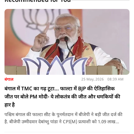
Recommended for You
बंगाल
25 May, 2026
08:39 AM
बंगाल में TMC का गढ़ टूटा... फाल्टा में BJP की ऐतिहासिक
जीत पर बोले PM मोदी- ये लोकतंत्र की जीत और धमकियों की
हार है
पश्चिम बंगाल की फाल्टा सीट के पुनर्मतदान में बीजेपी ने बड़ी जीत दर्ज की
है. बीजेपी उम्मीदवार देबांग्शु पांडा ने CPI(M) प्रत्याशी को 1.09 लाख
वोटों से हराया, जबकि TMC चौथे स्थान पर रही. पीएम मोदी ने इसे