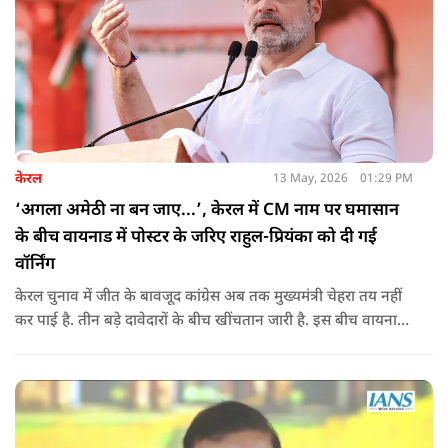
केरल
13 May, 2026
01:29 PM
‘अगला अमेठी ना बन जाए...’, केरल में CM नाम पर घमासान
के बीच वायनाड में पोस्टर के जरिए राहुल-प्रियंका को दी गई
वॉर्निंग
केरल चुनाव में जीत के बावजूद कांग्रेस अब तक मुख्यमंत्री चेहरा तय नहीं
कर पाई है. तीन बड़े दावेदारों के बीच खींचतान जारी है. इस बीच वायनाड
में राहुल गांधी और प्रियंका गांधी के खिलाफ पोस्टर लगने से राजनीतिक
तनाव और बढ़ गया है.