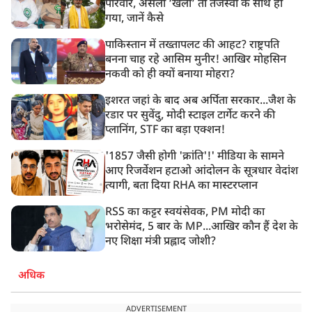
परिवार, असली ‘खेला’ तो तेजस्वी के साथ हो
गया, जानें कैसे
पाकिस्तान में तख्तापलट की आहट? राष्ट्रपति
बनना चाह रहे आसिम मुनीर! आखिर मोहसिन
नकवी को ही क्यों बनाया मोहरा?
इशरत जहां के बाद अब अर्पिता सरकार...जैश के
रडार पर सुवेंदु, मोदी स्टाइल टार्गेट करने की
प्लानिंग, STF का बड़ा एक्शन!
'1857 जैसी होगी 'क्रांति'!' मीडिया के सामने
आए रिजर्वेशन हटाओ आंदोलन के सूत्रधार वेदांश
त्यागी, बता दिया RHA का मास्टरप्लान
RSS का कट्टर स्वयंसेवक, PM मोदी का
भरोसेमंद, 5 बार के MP...आखिर कौन हैं देश के
नए शिक्षा मंत्री प्रह्लाद जोशी?
अधिक
ADVERTISEMENT