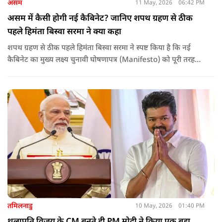
असम
11 May, 2026
06:42 PM
असम में कैसी होगी नई कैबिनेट? जानिए शपथ ग्रहण से ठीक
पहले हिमंता बिस्वा सरमा ने क्या कहा
शपथ ग्रहण से ठीक पहले हिमंता बिस्वा सरमा ने स्पष्ट किया है कि नई
कैबिनेट का मुख्य लक्ष्य चुनावी घोषणापत्र (Manifesto) को पूरी तरह
लागू करना और असम के विकास की गति को और तेज करना होगा.
तमिलनाडु
10 May, 2026
01:40 PM
थलापति विजय के CM बनते ही PM मोदी ने किया एक बड़ा