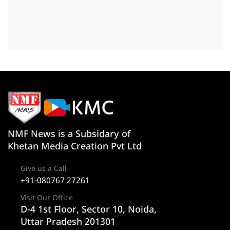
NMF News is a Subsidary of
Khetan Media Creation Pvt Ltd
Give us a Call
+91-080767 27261
Visit Our Office
D-4 1st Floor, Sector 10, Noida,
Uttar Pradesh 201301